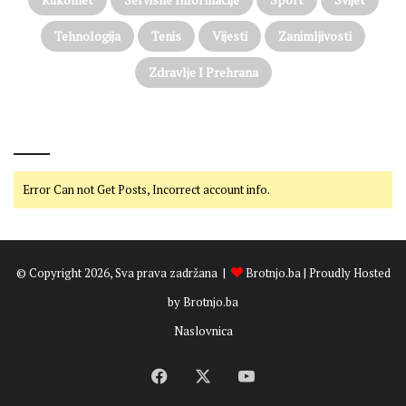
a
Tehnologija
Tenis
Vijesti
Zanimljivosti
Zdravlje I Prehrana
@on Twitter
Error Can not Get Posts, Incorrect account info.
© Copyright 2026, Sva prava zadržana |
Brotnjo.ba
| Proudly Hosted
by
Brotnjo.ba
Naslovnica
Facebook
X
YouTube