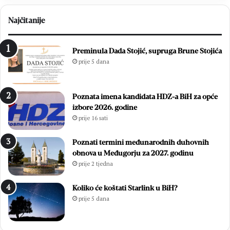
B
e
r
c
Najčitanije
o
i
t
t
n
i
Preminula Dada Stojić, supruga Brune Stojića
j
s
prije 5 dana
o
u
:
ć
Z
a
Poznata imena kandidata HDZ-a BiH za opće
v
m
izbore 2026. godine
o
l
prije 16 sati
n
a
i
d
m
i
Poznati termini međunarodnih duhovnih
i
h
obnova u Međugorju za 2027. godinu
r
,
prije 2 tjedna
Ć
v
a
i
Koliko će koštati Starlink u BiH?
v
š
prije 5 dana
a
e
r
o
p
d