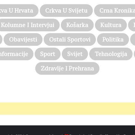
kva U Hrvata
Crkva U Svijetu
Crna Kronik
Kolumne I Intervjui
Košarka
Kultura
Obavijesti
Ostali Sportovi
Politika
nformacije
Sport
Svijet
Tehnologija
Zdravlje I Prehrana