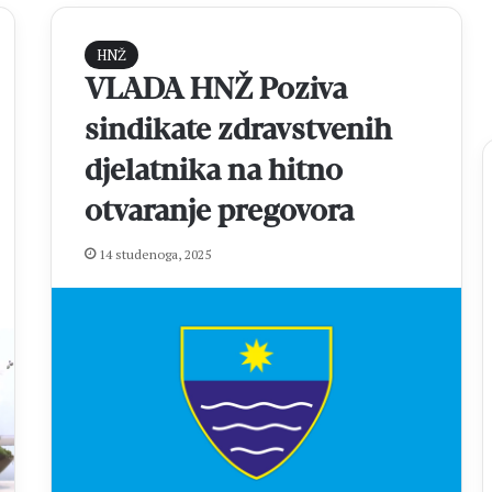
HNŽ
VLADA HNŽ Poziva
sindikate zdravstvenih
djelatnika na hitno
otvaranje pregovora
V
14 studenoga, 2025
e
č
e
r
a
s
o hrvatske
prije 11 minuta
p
 iz Ugande
Večeras polufinale MNL MZ općin
o
 domovina“
Čitluk – Brotnjo 2026.
l
u