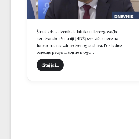
o
v
a
o
h
Štrajk zdravstvenih djelatnika u Hercegovačko-
r
neretvanskoj županiji (HNŽ) sve više utječe na
v
funkcioniranje zdravstvenog sustava. Posljedice
a
osjećaju pacijenti koji ne mogu…
t
s
Čitaj još...
k
e
d
r
e
s
o
v
e
,
a