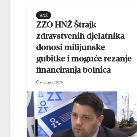
HNŽ
ZZO HNŽ Štrajk
zdravstvenih djelatnika
donosi milijunske
gubitke i moguće rezanje
financiranja bolnica
B
r
o
6 ožujka, 2026
t
n
j
prije 20 sati
a
Brotnjak darova
k
dresove, a djeca
d
zapjevala „Moja
a
r