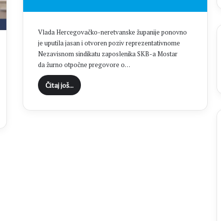
f
i
n
Vlada Hercegovačko-neretvanske županije ponovno
a
je uputila jasan i otvoren poziv reprezentativnome
l
Nezavisnom sindikatu zaposlenika SKB-a Mostar
e
da žurno otpočne pregovore o…
M
N
Čitaj još...
L
M
Z
o
p
ć
i
n
e
Č
i
t
l