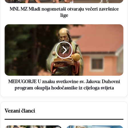
MNL MZ Mladi nogometaši otvaraju večeri završnice
lige
MEĐUGORJE
U
znaku
svetkovine
sv.
Jakova:
Duhovni
program
okuplja
hodočasnike
MEĐUGORJE U znaku svetkovine sv. Jakova: Duhovni
iz
program okuplja hodočasnike iz cijeloga svijeta
cijeloga
svijeta
Vezani članci