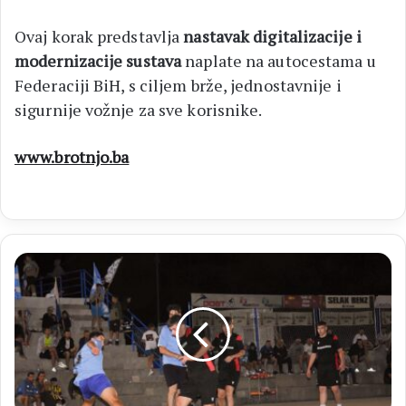
Ovaj korak predstavlja
nastavak digitalizacije i
modernizacije sustava
naplate na autocestama u
Federaciji BiH, s ciljem brže, jednostavnije i
sigurnije vožnje za sve korisnike.
www.brotnjo.ba
MNL
MZ
Mladi
nogometaši
otvaraju
večeri
završnice
lige