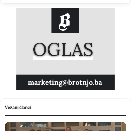
Vezani članci
Geodeti
H
iz
Br