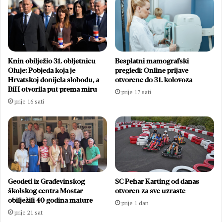
Knin obilježio 31. obljetnicu
Besplatni mamografski
Oluje: Pobjeda koja je
pregledi: Online prijave
Hrvatskoj donijela slobodu, a
otvorene do 31. kolovoza
BiH otvorila put prema miru
prije 17 sati
prije 16 sati
Geodeti iz Građevinskog
SC Pehar Karting od danas
školskog centra Mostar
otvoren za sve uzraste
obilježili 40 godina mature
prije 1 dan
prije 21 sat