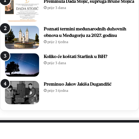
Preminula Dada Stojić, supruga Brune Stojića
prije 3 dana
Poznati termini međunarodnih duhovnih
obnova u Međugorju za 2027. godinu
prije 2 tjedna
Koliko će koštati Starlink u BiH?
prije 3 dana
Preminuo Jakov Jakiša Dugandžić
prije 3 tjedna