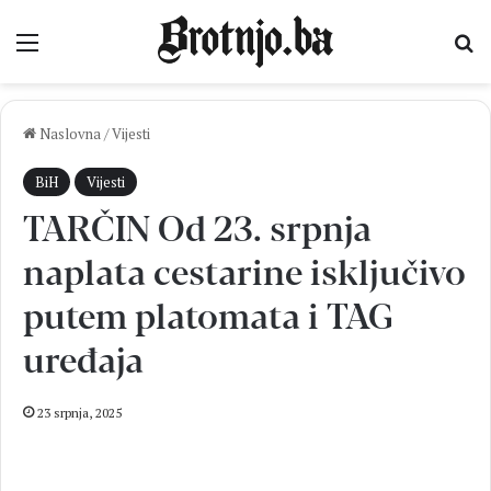
Izbornik
Pr
Naslovna
/
Vijesti
BiH
Vijesti
TARČIN Od 23. srpnja
naplata cestarine isključivo
putem platomata i TAG
uređaja
23 srpnja, 2025