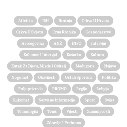
PROČITAJTE JOŠ…
Atletika
BiH
Brotnjo
Crkva U Hrvata
Crkva U Svijetu
Crna Kronika
Gospodarstvo
Hercegovina
HNŽ
INFO
Intervjui
Kolumne I Intervjui
Košarka
Kultura
Kutak Za Djecu, Mlade I Obitelj
Međugorje
Najave
Nogomet
Obavijesti
Ostali Sportovi
Politika
Poljoprivreda
PROMO
Regija
Religija
Rukomet
Servisne Informacije
Sport
Svijet
Tehnologija
Tenis
Vijesti
Zanimljivosti
Zdravlje I Prehrana