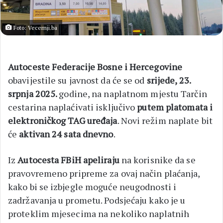
Foto: Vecernji.ba
Autoceste Federacije Bosne i Hercegovine
obavijestile su javnost da će se od
srijede, 23.
srpnja 2025.
godine, na naplatnom mjestu Tarčin
cestarina naplaćivati isključivo
putem platomata i
elektroničkog TAG uređaja
. Novi režim naplate bit
će
aktivan 24 sata dnevno
.
Iz
Autocesta FBiH apeliraju
na korisnike da se
pravovremeno pripreme za ovaj način plaćanja,
kako bi se izbjegle moguće neugodnosti i
zadržavanja u prometu. Podsjećaju kako je u
proteklim mjesecima na nekoliko naplatnih