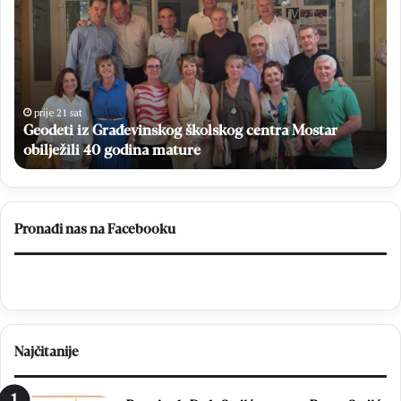
Građevinskog
i
školskog
H
centra
St
Mostar
u
obilježili
fin
40
Ku
prije 21 sat
godina
Geodeti iz Građevinskog školskog centra Mostar
NS
mature
H
obilježili 40 godina mature
na
st
Ba
Pronađi nas na Facebooku
Najčitanije