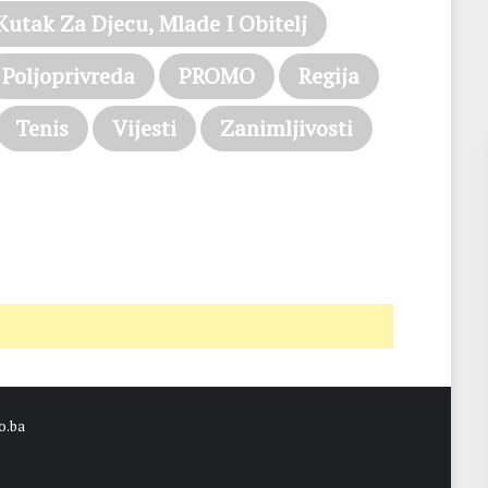
Kutak Za Djecu, Mlade I Obitelj
Poljoprivreda
PROMO
Regija
Tenis
Vijesti
Zanimljivosti
o.ba