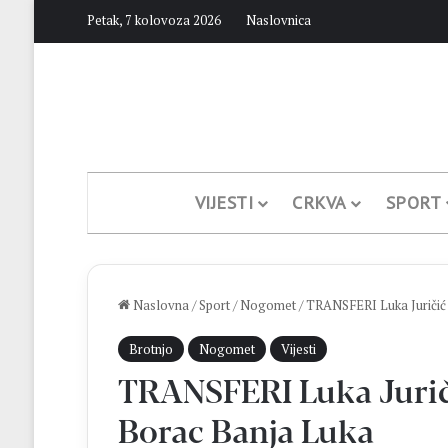
Petak, 7 kolovoza 2026
Naslovnica
VIJESTI
CRKVA
SPORT
Naslovna
/
Sport
/
Nogomet
/
TRANSFERI Luka Juričić
Brotnjo
Nogomet
Vijesti
TRANSFERI Luka Jurič
Borac Banja Luka