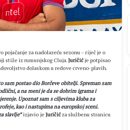
o pojačanje za nadolazeću sezonu – riječ je o
oji stiže iz rumunjskog Cluja.
Juričić
je potpisao
adovoljstvo dolaskom u redove crveno-plavih.
što sam postao dio Borčeve obitelji. Spreman sam
 odlični, a na meni je da se dobrim igrama i
renje. Upoznat sam s ciljevima kluba za
rofeje, kao i nastupima na europskoj sceni.
 slavlje”
izjavio je
Juričić
za službenu stranicu