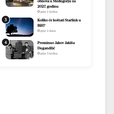
obnova u Međugorju za
2027. godinu
prije 2 tjedna
Koliko će koštati Starlink u
BiH?
prije 4 dana
Preminuo Jakov Jakiša
Dugandžić
prije 3 tjedna