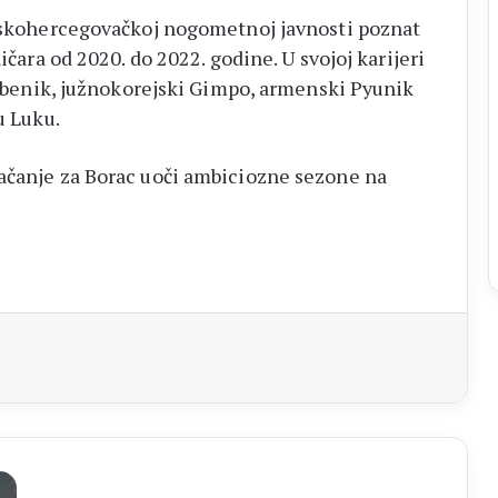
anskohercegovačkoj nogometnoj javnosti poznat
ičara od 2020. do 2022. godine. U svojoj karijeri
 Šibenik, južnokorejski Gimpo, armenski Pyunik
u Luku.
jačanje za Borac uoči ambiciozne sezone na
aj
OBAVIJEST