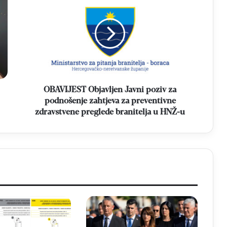
Objavljen
Javni
poziv
za
podnošenje
zahtjeva
za
preventivne
zdravstvene
OBAVIJEST Objavljen Javni poziv za
preglede
podnošenje zahtjeva za preventivne
branitelja
zdravstvene preglede branitelja u HNŽ-u
u
HNŽ-
u