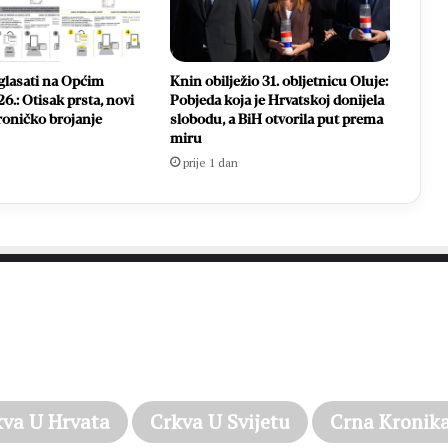
glasati na Općim
Knin obilježio 31. obljetnicu Oluje:
6.: Otisak prsta, novi
Pobjeda koja je Hrvatskoj donijela
ktroničko brojanje
slobodu, a BiH otvorila put prema
miru
prije 1 dan
PROČITAJTE JOŠ…
kva U Hrvata
Crkva U Svijetu
Crna Kronik