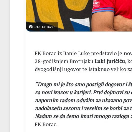
listići
i
elektroničko
brojanje
Foto: FK Borac
FK Borac iz Banje Luke predstavio je nov
28-godišnjem Brotnjaku
Luki
Juričiću
, k
dvogodišnji ugovor te istaknuo veliko z
“Drago mi je što smo postigli dogovor i 
za novi izazov u karijeri. Prvi dojmovi su
napornim radom odužim za ukazano povje
nadolazeću sezonu i veselim se borbi za t
Nadam se da ćemo imati mnogo razloga za
FK Borac.