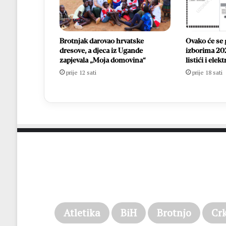
Brotnjak darovao hrvatske
Ovako će se 
dresove, a djeca iz Ugande
izborima 202
zapjevala „Moja domovina“
listići i ele
prije 12 sati
prije 18 sati
Atletika
BiH
Brotnjo
Cr