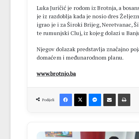
Luka Juričić je rodom iz Brotnja, a bos
je iz razdoblja kada je nosio dres Željezn
igrao je i za Široki Brijeg, Neretvanac,
te rumunjski Cluj, iz kojeg dolazi u Banj
Njegov dolazak predstavlja značajno po
domaćem i međunarodnom planu.
www.brotnjo.ba
Facebook
X
Messenger
Dijeli putem Emaila
Print
Podijeli
CENTAR