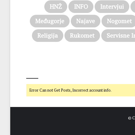
HNŽ
INFO
Intervjui
Međugorje
Najave
Nogomet
Religija
Rukomet
Servisne I
@on Twitter
Error Can not Get Posts, Incorrect account info.
© C