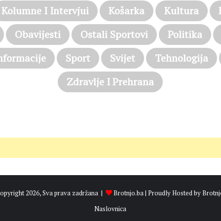
Kolumne I Intervjui
Košarka
Kultura
Obavijesti
Ostali Sportovi
Politika
nformacije
Sport
Svijet
Tehnologija
Zdravlje I Prehrana
opyright 2026, Sva prava zadržana |
Brotnjo.ba
| Proudly Hosted by
Brotnj
Naslovnica