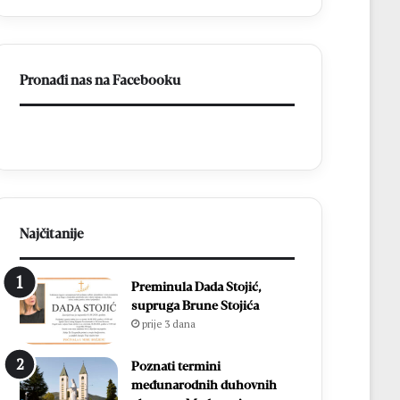
a
BiH
otvorila
put
Pronađi nas na Facebooku
prema
miru
Najčitanije
Preminula Dada Stojić,
supruga Brune Stojića
prije 3 dana
Poznati termini
međunarodnih duhovnih