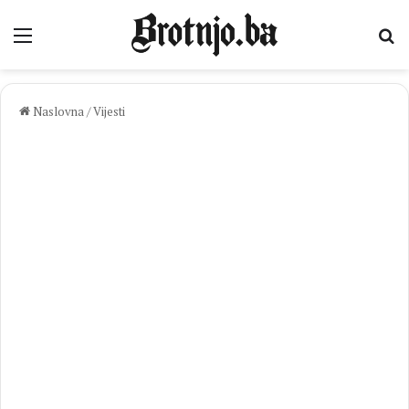
Izbornik
Pr
Naslovna
/
Vijesti