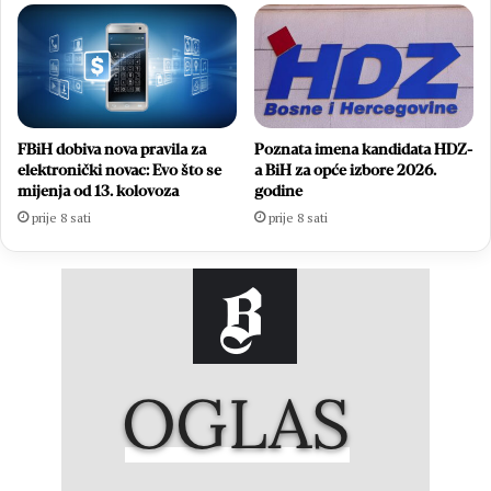
FBiH dobiva nova pravila za
Poznata imena kandidata HDZ-
elektronički novac: Evo što se
a BiH za opće izbore 2026.
mijenja od 13. kolovoza
godine
prije 8 sati
prije 8 sati