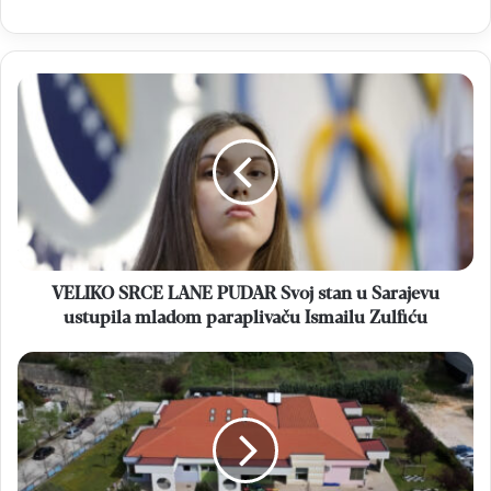
VELIKO
SRCE
LANE
PUDAR
Svoj
stan
u
Sarajevu
ustupila
mladom
VELIKO SRCE LANE PUDAR Svoj stan u Sarajevu
paraplivaču
ustupila mladom paraplivaču Ismailu Zulfiću
Ismailu
Zulfiću
OBAVIJEST
Upisi
djece
u
Dječji
vrtić