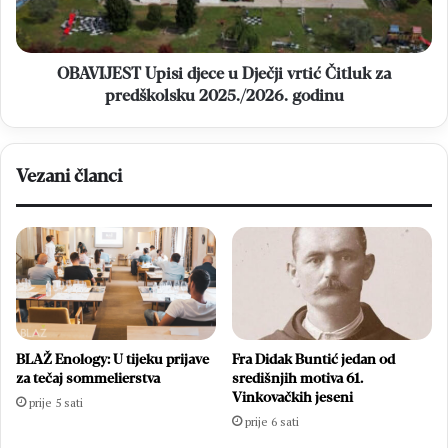
Čitluk
za
predškolsku
2025./2026.
OBAVIJEST Upisi djece u Dječji vrtić Čitluk za
godinu
predškolsku 2025./2026. godinu
Vezani članci
BLAŽ Enology: U tijeku prijave
Fra Didak Buntić jedan od
za tečaj sommelierstva
središnjih motiva 61.
Vinkovačkih jeseni
prije 5 sati
prije 6 sati