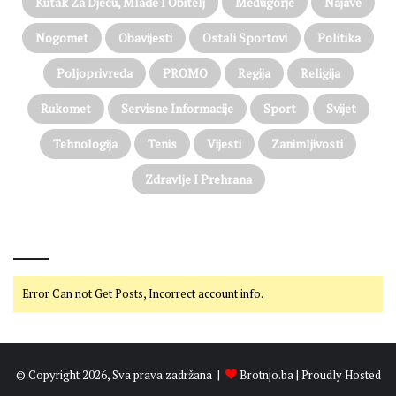
Kutak Za Djecu, Mlade I Obitelj
Međugorje
Najave
Nogomet
Obavijesti
Ostali Sportovi
Politika
Poljoprivreda
PROMO
Regija
Religija
Rukomet
Servisne Informacije
Sport
Svijet
Tehnologija
Tenis
Vijesti
Zanimljivosti
Zdravlje I Prehrana
@on Twitter
Error Can not Get Posts, Incorrect account info.
© Copyright 2026, Sva prava zadržana |
Brotnjo.ba
| Proudly Hosted