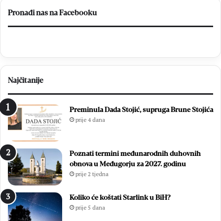
Pronađi nas na Facebooku
Najčitanije
Preminula Dada Stojić, supruga Brune Stojića
prije 4 dana
Poznati termini međunarodnih duhovnih
obnova u Međugorju za 2027. godinu
prije 2 tjedna
Koliko će koštati Starlink u BiH?
prije 5 dana