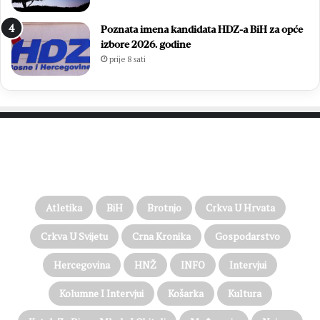
Poznata imena kandidata HDZ-a BiH za opće
izbore 2026. godine
prije 8 sati
PROČITAJTE JOŠ…
Atletika
BiH
Brotnjo
Crkva U Hrvata
Crkva U Svijetu
Crna Kronika
Gospodarstvo
Hercegovina
HNŽ
INFO
Intervjui
Kolumne I Intervjui
Košarka
Kultura