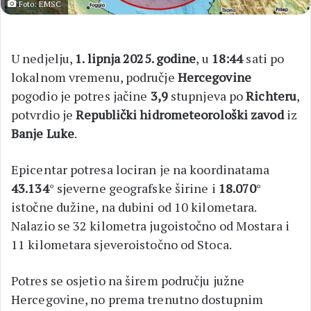
Foto: EMSC
U nedjelju,
1. lipnja 2025. godine
, u
18:44
sati po
lokalnom vremenu, područje
Hercegovine
pogodio je potres jačine
3,9
stupnjeva po
Richteru
,
potvrdio je
Republički hidrometeorološki zavod
iz
Banje Luke
.
Epicentar potresa lociran je na koordinatama
43.134
° sjeverne geografske širine i
18.070
°
istočne dužine, na dubini od 10 kilometara.
Nalazio se 32 kilometra jugoistočno od Mostara i
11 kilometara sjeveroistočno od Stoca.
Potres se osjetio na širem području južne
Hercegovine, no prema trenutno dostupnim