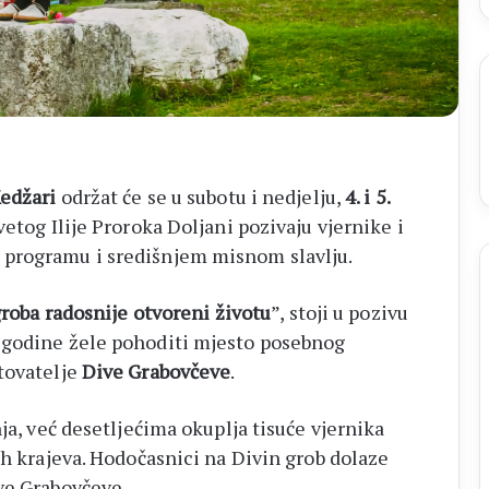
edžari
održat će se u subotu i nedjelju,
4. i 5.
vetog Ilije Proroka Doljani pozivaju vjernike i
 programu i središnjem misnom slavlju.
groba radosnije otvoreni životu
”, stoji u pozivu
 godine žele pohoditi mjesto posebnog
tovatelje
Dive Grabovčeve
.
ja, već desetljećima okuplja tisuće vjernika
ih krajeva. Hodočasnici na Divin grob dolaze
ve Grabovčeve.