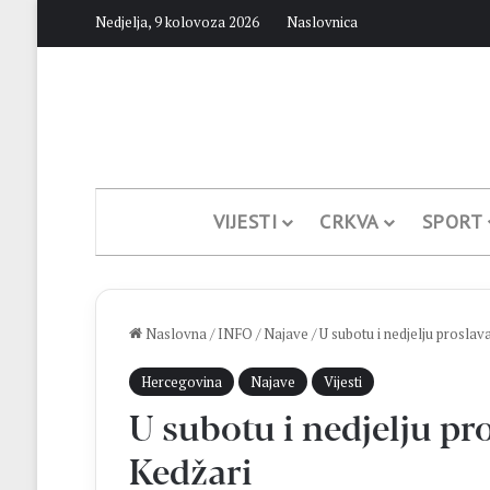
Nedjelja, 9 kolovoza 2026
Naslovnica
VIJESTI
CRKVA
SPORT
Naslovna
/
INFO
/
Najave
/
U subotu i nedjelju proslav
Hercegovina
Najave
Vijesti
U subotu i nedjelju pr
Kedžari