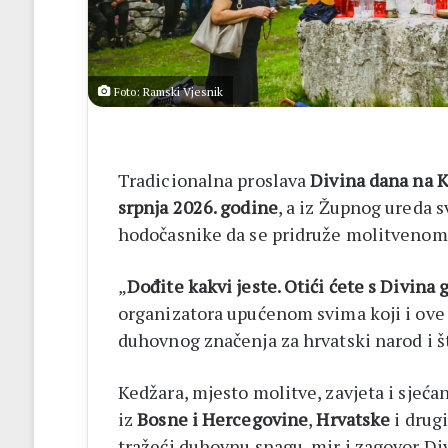
u
ileu
Foto: Ramski Vjesnik
Tradicionalna proslava
Divina dana na K
srpnja 2026. godine
, a iz Župnog ureda s
hodočasnike da se pridruže molitvenom
„
Dođite kakvi jeste. Otići ćete s Divina 
organizatora upućenom svima koji i ove
duhovnog značenja za hrvatski narod i š
Kedžara, mjesto molitve, zavjeta i sjećan
iz
Bosne i Hercegovine
,
Hrvatske
i drug
tražeći duhovnu snagu, mir i zagovor Di