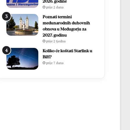
2026. godine
prije 2 dana
Poznati termini
međunarodnih duhovnih
obnova u Međugorju za
2027. godinu
prije 2 tjedna
Koliko će koštati Starlink u
BiH?
prije 7 dana