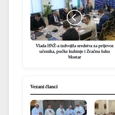
HNŽ-
a
izdvojila
sredstva
za
prijevoz
učenika,
pučke
kuhinje
Vlada HNŽ-a izdvojila sredstva za prijevoz
i
učenika, pučke kuhinje i Zračnu luku
Zračnu
Mostar
luku
Mostar
Vezani članci