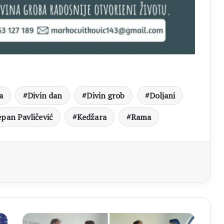
a
Divin dan
Divin grob
Doljani
epan Pavličević
Kedžara
Rama
aj
Ana