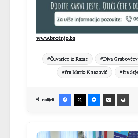
www.brotnjo.ba
Čuvarice iz Rame
Diva Grabovčev
fra Mario Knezović
fra Stj
Facebook
X
Messenger
Dijeli putem Emaila
Print
Podijeli
Vlada