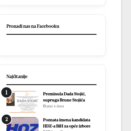
–
Brotnjo
2026.
Pronađi nas na Facebooku
Najčitanije
Preminula Dada Stojić,
supruga Brune Stojića
prije 6 dana
Poznata imena kandidata
HDZ-a BiH za opće izbore