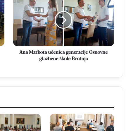
Markota
učenica
generacije
Osnovne
glazbene
škole
Brotnjo
Ana Markota učenica generacije Osnovne
glazbene škole Brotnjo