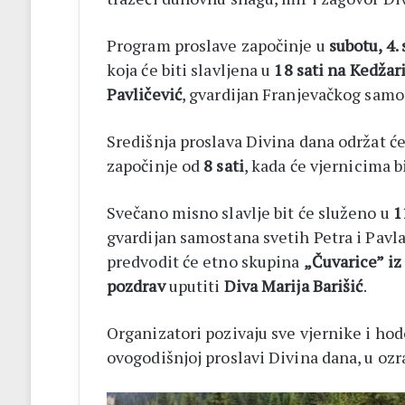
Program proslave započinje u
subotu, 4.
koja će biti slavljena u
18 sati na Kedžar
Pavličević
, gvardijan Franjevačkog samo
Središnja proslava Divina dana održat ć
započinje od
8 sati
, kada će vjernicima
Svečano misno slavlje bit će služeno u
1
gvardijan samostana svetih Petra i Pavl
predvodit će etno skupina
„Čuvarice” i
pozdrav
uputiti
Diva Marija Barišić
.
Organizatori pozivaju sve vjernike i hod
ovogodišnjoj proslavi Divina dana, u ozr