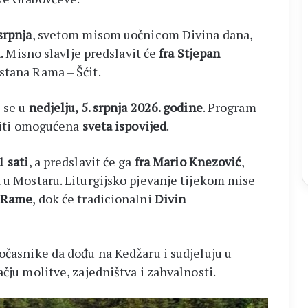
 srpnja
, svetom misom uočnicom Divina dana,
i
. Misno slavlje predslavit će
fra Stjepan
stana Rama – Šćit.
e se u
nedjelju, 5. srpnja 2026. godine
. Program
 biti omogućena
sveta ispovijed
.
1 sati
, a predslavit će ga
fra Mario Knezović
,
a u Mostaru. Liturgijsko pjevanje tijekom mise
z Rame
, dok će tradicionalni
Divin
očasnike da dođu na Kedžaru i sudjeluju u
ačju molitve, zajedništva i zahvalnosti.