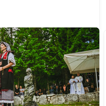
U
Blizancima
proslavljen
18.
Dan
Blizanaca
prije 21 sat
adao Neretvu i
U Blizancima proslavljen 18. Dan
ički niz
Blizanaca