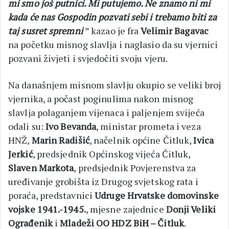
mi smo još putnici. Mi putujemo. Ne znamo ni mi
kada će nas Gospodin pozvati sebi i trebamo biti za
taj susret spremni
” kazao je fra
Velimir Bagavac
na početku misnog slavlja i naglasio da su vjernici
pozvani živjeti i svjedočiti svoju vjeru.
Na današnjem misnom slavlju okupio se veliki broj
vjernika, a počast poginulima nakon misnog
slavlja polaganjem vijenaca i paljenjem svijeća
odali su:
Ivo Bevanda
, ministar prometa i veza
HNŽ,
Marin Radišić
, načelnik općine Čitluk,
Ivica
Jerkić
, predsjednik Općinskog vijeća Čitluk,
Slaven Markota
, predsjednik Povjerenstva za
uređivanje grobišta iz Drugog svjetskog rata i
poraća, predstavnici
Udruge Hrvatske domovinske
vojske 1941.-1945.
, mjesne zajednice
Donji Veliki
Ograđenik
i
Mladeži OO HDZ BiH – Čitluk
.