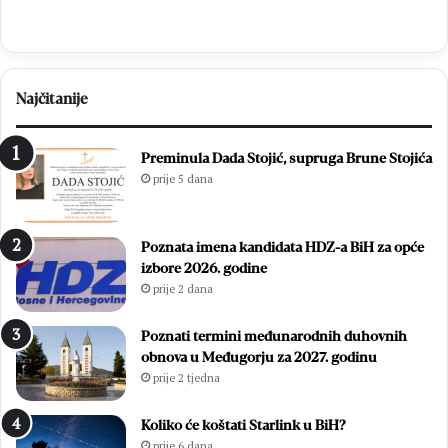
Najčitanije
Preminula Dada Stojić, supruga Brune Stojića
prije 5 dana
Poznata imena kandidata HDZ-a BiH za opće
izbore 2026. godine
prije 2 dana
Poznati termini međunarodnih duhovnih
obnova u Međugorju za 2027. godinu
prije 2 tjedna
Koliko će koštati Starlink u BiH?
prije 6 dana