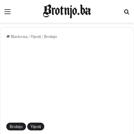
Izbornik
Pr
Naslovna
/
Vijesti
/
Brotnjo
Brotnjo
Vijesti