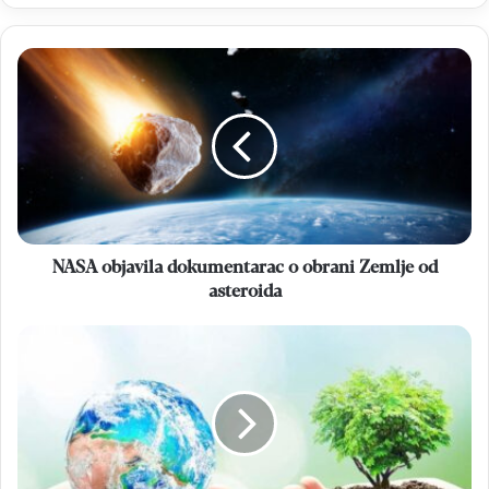
NASA
objavila
dokumentarac
o
obrani
Zemlje
od
asteroida
NASA objavila dokumentarac o obrani Zemlje od
asteroida
DAN
PLANETA
ZEMLJE