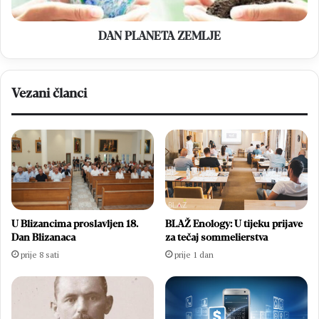
DAN PLANETA ZEMLJE
Vezani članci
U Blizancima proslavljen 18.
BLAŽ Enology: U tijeku prijave
Dan Blizanaca
za tečaj sommelierstva
prije 8 sati
prije 1 dan