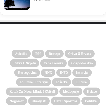
PROČITAJTE JOŠ…
Atletika
BiH
Brotnjo
Crkva U Hrvata
Crkva U Svijetu
Crna Kronika
Gospodarstvo
Hercegovina
HNŽ
INFO
Intervjui
Kolumne I Intervjui
Košarka
Kultura
Kutak Za Djecu, Mlade I Obitelj
Međugorje
Najave
Nogomet
Obavijesti
Ostali Sportovi
Politika