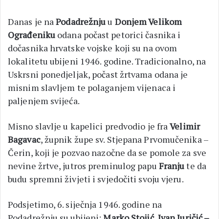
Danas je na
Podadrežnju
u
Donjem Velikom
Ograđeniku
odana počast petorici časnika i
dočasnika hrvatske vojske koji su na ovom
lokalitetu ubijeni 1946. godine. Tradicionalno, na
Uskrsni ponedjeljak, počast žrtvama odana je
misnim slavljem te polaganjem vijenaca i
paljenjem svijeća.
Misno slavlje u kapelici predvodio je fra
Velimir
Bagavac
, župnik župe sv. Stjepana Prvomučenika –
Čerin, koji je pozvao nazočne da se pomole za sve
nevine žrtve, jutros preminulog papu
Franju
te da
budu spremni živjeti i svjedočiti svoju vjeru.
Podsjetimo, 6. siječnja 1946. godine na
Podadrežnju su ubijeni:
Marko Stojić
,
Ivan Juričić –