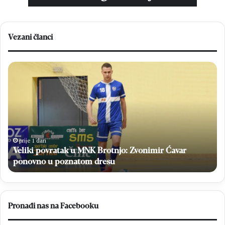
Vezani članci
Veliki
H
povratak
Br
u
sv
MNK
Ne
Brotnjo:
i
Zvonimir
na
Ćavar
po
ponovno
niz
prije 1 dan
u
Veliki povratak u MNK Brotnjo: Zvonimir Ćavar
poznatom
ponovno u poznatom dresu
dresu
Pronađi nas na Facebooku