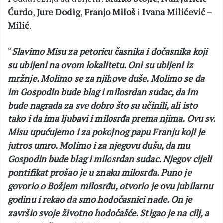
Ćurdo
,
Jure Dodig
,
Franjo Miloš
i
Ivana Milićević –
Milić
.
“
Slavimo Misu za petoricu časnika i dočasnika koji
su ubijeni na ovom lokalitetu. Oni su ubijeni iz
mržnje. Molimo se za njihove duše. Molimo se da
im Gospodin bude blag i milosrdan sudac, da im
bude nagrada za sve dobro što su učinili, ali isto
tako i da ima ljubavi i milosrđa prema njima. Ovu sv.
Misu upućujemo i za pokojnog papu Franju koji je
jutros umro. Molimo i za njegovu dušu, da mu
Gospodin bude blag i milosrdan sudac. Njegov cijeli
pontifikat prošao je u znaku milosrđa. Puno je
govorio o Božjem milosrđu, otvorio je ovu jubilarnu
godinu i rekao da smo hodočasnici nade. On je
završio svoje životno hodočašće. Stigao je na cilj, a