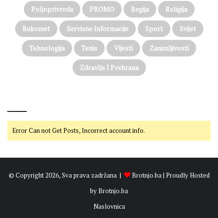
Poljoprivreda
PROMO
Regija
Religija
Rukomet
Servisne Informacije
Sport
Svijet
Tehnologija
Tenis
Vijesti
Zanimljivosti
Zdravlje I Prehrana
@on Twitter
Error Can not Get Posts, Incorrect account info.
© Copyright 2026, Sva prava zadržana |
Brotnjo.ba
| Proudly Hosted
by
Brotnjo.ba
Naslovnica