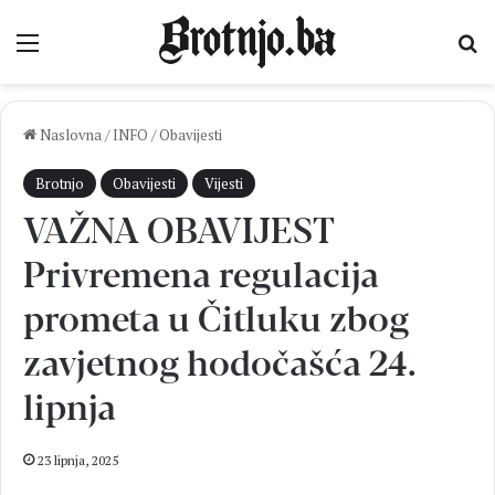
Izbornik
Pr
Naslovna
/
INFO
/
Obavijesti
Brotnjo
Obavijesti
Vijesti
VAŽNA OBAVIJEST
Privremena regulacija
prometa u Čitluku zbog
zavjetnog hodočašća 24.
lipnja
23 lipnja, 2025