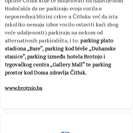
općine Čitluk koje će sudjelovati na najavljenom
Hodočašću da ne parkiraju svoja vozila u
neposrednoj blizini crkve u Čitluku već da ista
(ukoliko nemaju izbor vozilo ostaviti kući zbog
veće udaljenosti) parkiraju na nekom od
alternativnih parkirališta, i to:
parking plato
stadiona „Bare“, parking kod bivše „Duhanske
stanice“, parking između hotela Brotnjo i
trgovačkog centra „Gallery Mall“ te parking
prostor kod Doma zdravlja Čitluk.
www.brotnjo.ba
JP
BROĆANAC