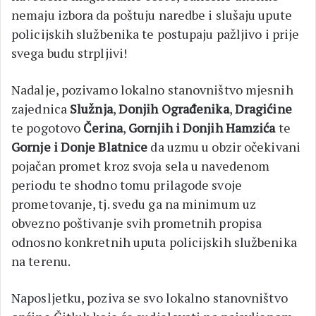
nemaju izbora da poštuju naredbe i slušaju upute
policijskih službenika te postupaju pažljivo i prije
svega budu strpljivi!
Nadalje, pozivamo lokalno stanovništvo mjesnih
zajednica
Služnja
,
Donjih Ograđenika
,
Dragićine
te pogotovo
Čerina
,
Gornjih i Donjih Hamzića
te
Gornje i Donje Blatnice
da uzmu u obzir očekivani
pojačan promet kroz svoja sela u navedenom
periodu te shodno tomu prilagode svoje
prometovanje, tj. svedu ga na minimum uz
obvezno poštivanje svih prometnih propisa
odnosno konkretnih uputa policijskih službenika
na terenu.
Naposljetku, poziva se svo lokalno stanovništvo