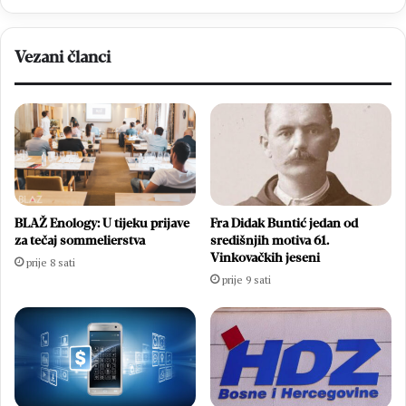
Vezani članci
BLAŽ Enology: U tijeku prijave
Fra Didak Buntić jedan od
za tečaj sommelierstva
središnjih motiva 61.
Vinkovačkih jeseni
prije 8 sati
prije 9 sati