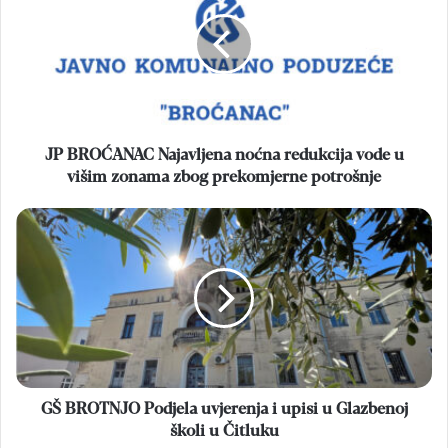
Najavljena
noćna
redukcija
vode
u
višim
zonama
zbog
JP BROĆANAC Najavljena noćna redukcija vode u
prekomjerne
višim zonama zbog prekomjerne potrošnje
potrošnje
GŠ
BROTNJO
Podjela
uvjerenja
i
upisi
u
Glazbenoj
školi
u
GŠ BROTNJO Podjela uvjerenja i upisi u Glazbenoj
Čitluku
školi u Čitluku