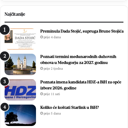
Najčitanije
Preminula Dada Stojić, supruga Brune Stojića
prije 4 dana
Poznati termini međunarodnih duhovnih
obnova u Međugorju za 2027. godinu
prije 2 tjedna
Poznata imena kandidata HDZ-a BiH za opće
izbore 2026. godine
prije 11 sati
Koliko će koštati Starlink u BiH?
prije 5 dana