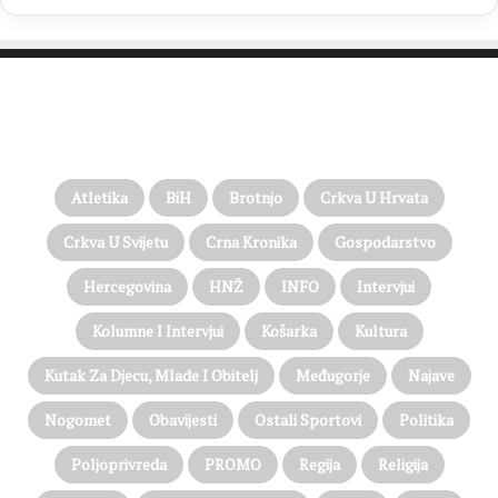
PROČITAJTE JOŠ…
Atletika
BiH
Brotnjo
Crkva U Hrvata
Crkva U Svijetu
Crna Kronika
Gospodarstvo
Hercegovina
HNŽ
INFO
Intervjui
Kolumne I Intervjui
Košarka
Kultura
Kutak Za Djecu, Mlade I Obitelj
Međugorje
Najave
Nogomet
Obavijesti
Ostali Sportovi
Politika
Poljoprivreda
PROMO
Regija
Religija