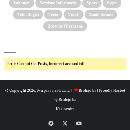
Rukomet
Servisne Informacije
Sport
Svijet
Tehnologija
Tenis
Vijesti
Zanimljivosti
Zdravlje I Prehrana
@on Twitter
Error Can not Get Posts, Incorrect account info.
© Copyright 2026, Sva prava zadržana |
Brotnjo.ba
| Proudly Hosted
by
Brotnjo.ba
Naslovnica
Facebook
X
YouTube