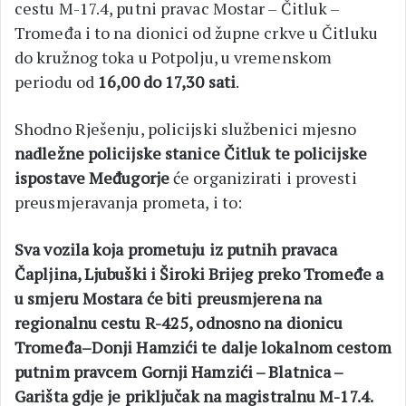
cestu M-17.4, putni pravac Mostar – Čitluk –
Tromeđa i to na dionici od župne crkve u Čitluku
do kružnog toka u Potpolju, u vremenskom
periodu od
16,00 do 17,30 sati
.
Shodno Rješenju, policijski službenici mjesno
nadležne policijske stanice Čitluk te policijske
ispostave Međugorje
će organizirati i provesti
preusmjeravanja prometa, i to:
Sva vozila koja prometuju iz putnih pravaca
Čapljina, Ljubuški i Široki Brijeg preko Tromeđe a
u smjeru Mostara će biti preusmjerena na
regionalnu cestu R-425, odnosno na dionicu
Tromeđa–Donji Hamzići te dalje lokalnom cestom
putnim pravcem Gornji Hamzići – Blatnica –
Garišta gdje je priključak na magistralnu M-17.4.