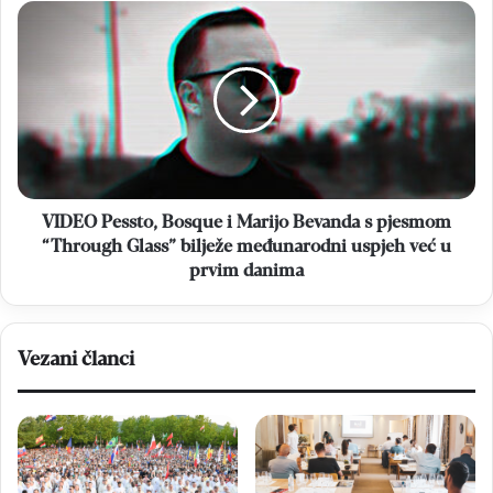
VIDEO
Pessto,
Bosque
i
Marijo
Bevanda
s
pjesmom
“Through
Glass”
VIDEO Pessto, Bosque i Marijo Bevanda s pjesmom
bilježe
“Through Glass” bilježe međunarodni uspjeh već u
međunarodni
prvim danima
uspjeh
već
u
prvim
Vezani članci
danima