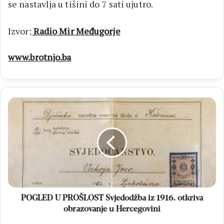
se nastavlja u tišini do 7 sati ujutro.
Izvor:
Radio Mir Međugorje
www.brotnjo.ba
POGLED
U
PROŠLOST
Svjedodžba
iz
1916.
otkriva
obrazovanje
u
Hercegovini
POGLED U PROŠLOST Svjedodžba iz 1916. otkriva
obrazovanje u Hercegovini