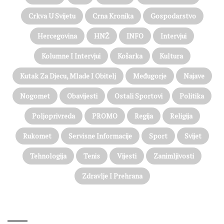
Crkva U Svijetu
Crna Kronika
Gospodarstvo
Hercegovina
HNŽ
INFO
Intervjui
Kolumne I Intervjui
Košarka
Kultura
Kutak Za Djecu, Mlade I Obitelj
Međugorje
Najave
Nogomet
Obavijesti
Ostali Sportovi
Politika
Poljoprivreda
PROMO
Regija
Religija
Rukomet
Servisne Informacije
Sport
Svijet
Tehnologija
Tenis
Vijesti
Zanimljivosti
Zdravlje I Prehrana
@on Twitter