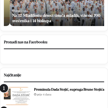
mladih,
za
više
teč
od
so
prije 2 sata
700
Na 37. Mladifestu deseci tisuća mladih, više od 700
svećenika
svećenika i 14 biskupa
i
14
biskupa
Pronađi nas na Facebooku
Najčitanije
Preminula Dada Stojić, supruga Brune Stojića
prije 4 dana