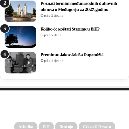
Poznati termini međunarodnih duhovnih
obnova u Međugorju za 2027. godinu
prije 2 tjedna
Koliko će koštati Starlink u BiH?
prije 5 dana
Preminuo Jakov Jakiša Dugandžić
prije 3 tjedna
PROČITAJTE JOŠ…
Atletika
BiH
Brotnjo
Crkva U Hrvata