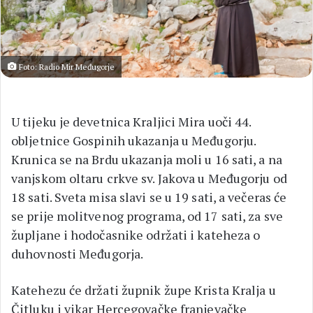
Foto: Radio Mir Međugorje
U tijeku je devetnica Kraljici Mira uoči 44.
obljetnice Gospinih ukazanja u Međugorju.
Krunica se na Brdu ukazanja moli u 16 sati, a na
vanjskom oltaru crkve sv. Jakova u Međugorju od
18 sati. Sveta misa slavi se u 19 sati, a večeras će
se prije molitvenog programa, od 17 sati, za sve
župljane i hodočasnike održati i kateheza o
duhovnosti Međugorja.
Katehezu će držati župnik župe Krista Kralja u
Čitluku i vikar Hercegovačke franjevačke