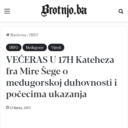
Izbornik
Pr
Naslovna
/
INFO
INFO
Međugorje
Vijesti
VEČERAS U 17H Kateheza
fra Mire Šege o
međugorskoj duhovnosti i
počecima ukazanja
23 lipnja, 2025