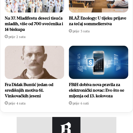
Na 37. Mladifestu deseci tisuća
BLAŽ Enology: U tijeku prijave
mladih, više od 700 svećenika i
za tečaj sommelierstva
14 biskupa
prije 3 sata
prije 2 sata
Fra Didak Buntić jedan od
FBiH dobiva nova pravila za
središnjih motiva 61.
elektronički novac: Evo što se
Vinkovačkih jeseni
mijenja od 13. kolovoza
prije 4 sata
prije 6 sati