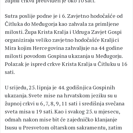
župnu crkvu predviđen je oko 10 sati.
Sutra poslije podne je i 6. Zavjetno hodočašće od
Čitluka do Međugorja kao zahvala za primljene
milosti. Župa Krista Kralja i Udruga Zavjet Gospi
organiziraju veliko zavjetno hodočašće Kraljici
Mira kojim Hercegovina zahvaljuje na 44 godine
milosti povodom Gospina ukazanja u Međugorju.
Polazak je ispred crkve Krista Kralja u Čitluku u 16
sati.
U srijedu, 25. lipnja je 44. godišnjica Gospinih
ukazanja. Svete mise na hrvatskom jeziku su u
župnoj crkvi u 6, 7, 8, 9, 11 sati i središnja svečana
sveta misa u 19 sati. Kao i svakog 25. u mjesecu,
odmah nakon mise bit će zajedničko klanjanje
Isusu u Presvetom oltarskom sakramentu, zatim