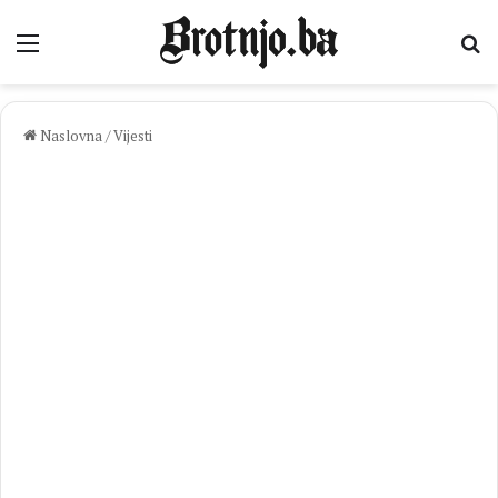
Izbornik
Pr
Naslovna
/
Vijesti