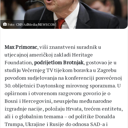
Foto: CNP/AdMedia/NEWSCOM
Max Primorac
, viši znanstveni suradnik u
utjecajnoj američkoj zakladi Heritage
Foundation,
podrijetlom Brotnjak
, gostovao je u
studiju Večernjeg TV tijekom boravka u Zagrebu
povodom sudjelovanja na konferenciji posvećenoj
30. obljetnici Daytonskog mirovnog sporazuma. U
opširnom i otvorenom razgovoru govorio je o
Bosni i Hercegovini, neuspjehu međunarodne
izgradnje nacije, položaju Hrvata, trećem entitetu,
ali i o globalnim temama – od politike Donalda
Trumpa, Ukrajine i Rusije do odnosa SAD-a i