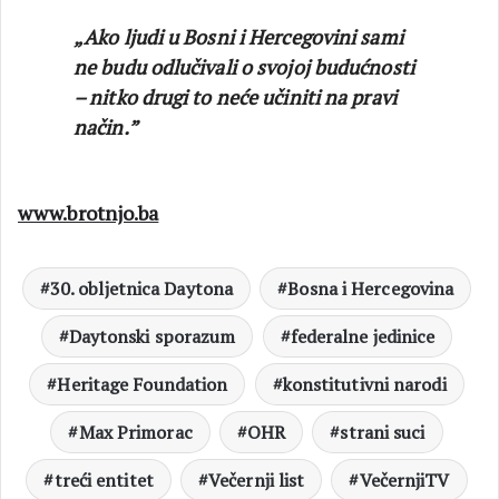
„Ako ljudi u Bosni i Hercegovini sami
ne budu odlučivali o svojoj budućnosti
– nitko drugi to neće učiniti na pravi
način.”
www.brotnjo.ba
30. obljetnica Daytona
Bosna i Hercegovina
Daytonski sporazum
federalne jedinice
Heritage Foundation
konstitutivni narodi
Max Primorac
OHR
strani suci
treći entitet
Večernji list
VečernjiTV