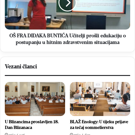
Učitelji
prošli
edukaciju
o
postupanju
u
OŠ FRA DIDAKA BUNTIĆA Učitelji prošli edukaciju o
hitnim
postupanju u hitnim zdravstvenim situacijama
zdravstvenim
situacijama
Vezani članci
U Blizancima proslavljen 18.
BLAŽ Enology: U tijeku prijave
Dan Blizanaca
za tečaj sommelierstva
prije 6 sati
prije 1 dan