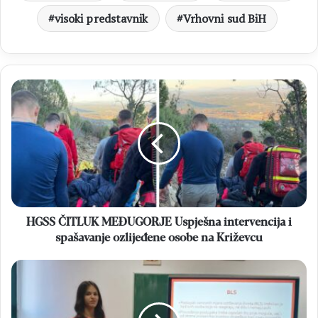
visoki predstavnik
Vrhovni sud BiH
HGSS
ČITLUK
MEĐUGORJE
Uspješna
intervencija
i
spašavanje
ozlijeđene
osobe
na
HGSS ČITLUK MEĐUGORJE Uspješna intervencija i
Križevcu
spašavanje ozlijeđene osobe na Križevcu
OŠ
FRA
DIDAKA
BUNTIĆA