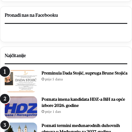
–
Br
20
Pronađi nas na Facebooku
Najčitanije
Preminula Dada Stojić, supruga Brune Stojića
prije 5 dana
Poznata imena kandidata HDZ-a BiH za opće
izbore 2026. godine
prije 1 dan
Poznati termini međunarodnih duhovnih
obnova u Međugorju za 2027. godinu