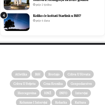
prije 2 tjedna
Koliko će koštati Starlink u BiH?
prije 6 dana
PROČITAJTE JOŠ…
Atletika
BiH
Brotnjo
Crkva U Hrvata
Crkva U Svijetu
Crna Kronika
Gospodarstvo
Hercegovina
HNŽ
INFO
Intervjui
Kolumne I Intervjui
Košarka
Kultura