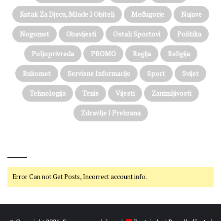
Kutak Za Djecu, Mlade I Obitelj
Međugorje
Najave
Nogomet
Obavijesti
Ostali Sportovi
Politika
Poljoprivreda
PROMO
Regija
Religija
Rukomet
Servisne Informacije
Sport
Svijet
Tehnologija
Tenis
Vijesti
Zanimljivosti
Zdravlje I Prehrana
@on Twitter
Error Can not Get Posts, Incorrect account info.