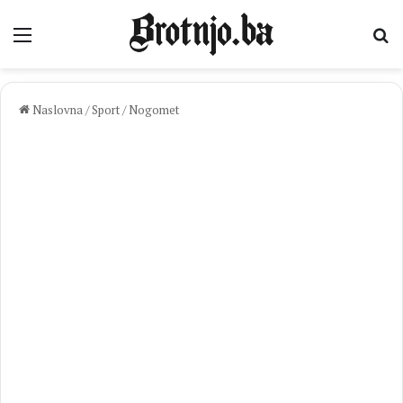
Izbornik
Pr
Naslovna
/
Sport
/
Nogomet