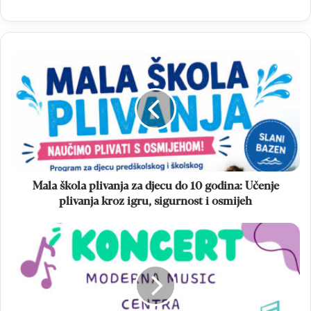
Mala
škola
plivanja
za
djecu
do
10
godina:
Učenje
plivanja
Mala škola plivanja za djecu do 10 godina: Učenje
kroz
plivanja kroz igru, sigurnost i osmijeh
igru,
sigurnost
Moderna
i
Music
osmijeh
Centar
večeras
održava
peti