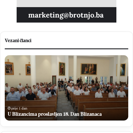
Vezani članci
U
Kr
Blizancima
je
proslavljen
er
18.
Ig
Dan
Kn
Blizanaca
Ga
op
se
od
prije 1 dan
H
U Blizancima proslavljen 18. Dan Blizanaca
Me