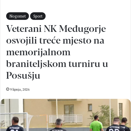
Nogomet
Sport
Veterani NK Međugorje
osvojili treće mjesto na
memorijalnom
braniteljskom turniru u
Posušju
9 lipnja, 2026