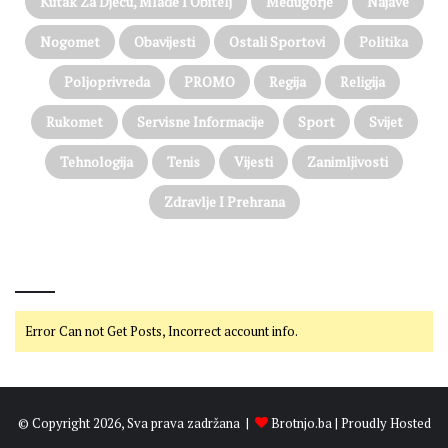
Kutak Za Djecu, Mlade I Obitelj
Međugorje
Najave
Nogomet
Obavijesti
Ostali Sportovi
Politika
Poljoprivreda
PROMO
Regija
Religija
Rukomet
Servisne Informacije
Sport
Svijet
Tehnologija
Tenis
Vijesti
Zanimljivosti
Zdravlje I Prehrana
@on Twitter
Error Can not Get Posts, Incorrect account info.
© Copyright 2026, Sva prava zadržana |
Brotnjo.ba
| Proudly Hosted