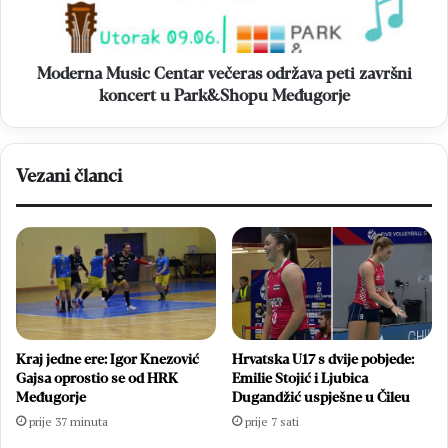
završni
koncert
u
Park&Shopu
Moderna Music Centar večeras održava peti završni
Međugorje
koncert u Park&Shopu Međugorje
Vezani članci
Kraj jedne ere: Igor Knezović
Hrvatska U17 s dvije pobjede:
Gajsa oprostio se od HRK
Emilie Stojić i Ljubica
Međugorje
Dugandžić uspješne u Čileu
prije 37 minuta
prije 7 sati