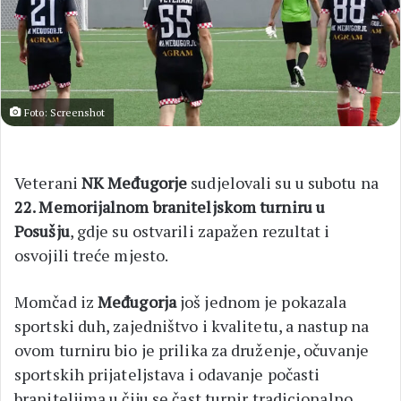
Foto: Screenshot
Veterani
NK Međugorje
sudjelovali su u subotu na
22. Memorijalnom braniteljskom turniru u
Posušju
, gdje su ostvarili zapažen rezultat i
osvojili treće mjesto.
Momčad iz
Međugorja
još jednom je pokazala
sportski duh, zajedništvo i kvalitetu, a nastup na
ovom turniru bio je prilika za druženje, očuvanje
sportskih prijateljstava i odavanje počasti
braniteljima u čiju se čast turnir tradicionalno