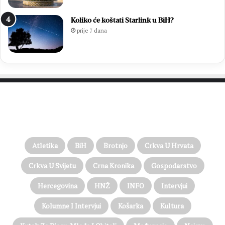
Koliko će koštati Starlink u BiH?
prije 7 dana
PROČITAJTE JOŠ…
Atletika
BiH
Brotnjo
Crkva U Hrvata
Crkva U Svijetu
Crna Kronika
Gospodarstvo
Hercegovina
HNŽ
INFO
Intervjui
Kolumne I Intervjui
Košarka
Kultura