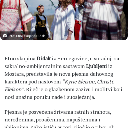
Foto: Etno skupina Didak
Etno skupina
Didak
iz Hercegovine, u suradnji sa
sakralno-ambijentalnim sastavom
Ljubljeni
iz
Mostara, predstavila je novu pjesmu duhovnog
karaktera pod naslovom
“Kyrie Eleison, Christe
Eleison”
. Riječ je o glazbenom zazivu i molitvi koji
nosi snažnu poruku nade i suosjećanja.
Pjesma je posvećena žrtvama ratnih strahota,
nerođenima, pobačenima, napuštenima i
ubijenima. Kako ističu autori, riječ je o tihoj, ali