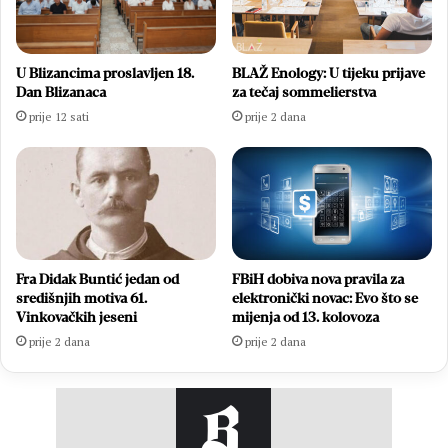
U Blizancima proslavljen 18.
BLAŽ Enology: U tijeku prijave
Dan Blizanaca
za tečaj sommelierstva
prije 12 sati
prije 2 dana
Fra Didak Buntić jedan od
FBiH dobiva nova pravila za
središnjih motiva 61.
elektronički novac: Evo što se
Vinkovačkih jeseni
mijenja od 13. kolovoza
prije 2 dana
prije 2 dana