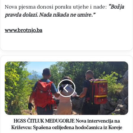
Nova pjesma donosi poruku utjehe i nade:
“Božja
pravda dolazi. Nada nikada ne umire.”
www.brotnjo.ba
HGSS
ČITLUK
MEĐUGORJE
Nova
intervencija
na
Križevcu:
Spašena
ozlijeđena
hodočasnica
HGSS ČITLUK MEĐUGORJE Nova intervencija na
iz
Križevcu: Spašena ozlijeđena hodočasnica iz Koreje
Koreje