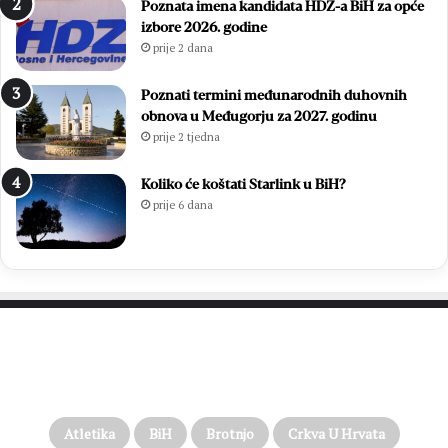
Poznata imena kandidata HDZ-a BiH za opće
izbore 2026. godine
prije 2 dana
Poznati termini međunarodnih duhovnih
obnova u Međugorju za 2027. godinu
prije 2 tjedna
Koliko će koštati Starlink u BiH?
prije 6 dana
PROČITAJTE JOŠ…
Atletika
BiH
Brotnjo
Crkva U Hrvata