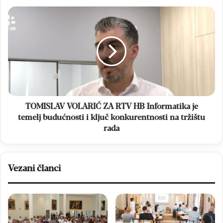
TOMISLAV
VOLARIĆ
ZA
RTV
HB
Informatika
je
temelj
budućnosti
i
TOMISLAV VOLARIĆ ZA RTV HB Informatika je
ključ
temelj budućnosti i ključ konkurentnosti na tržištu
konkurentnosti
rada
na
tržištu
rada
Vezani članci