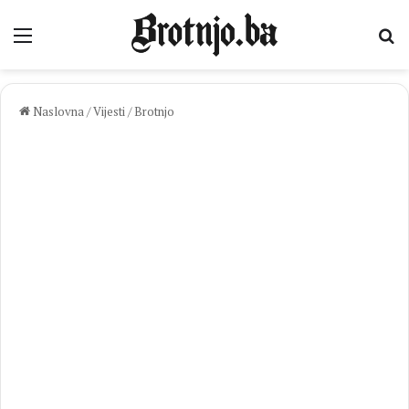
Izbornik
Pr
Naslovna
/
Vijesti
/
Brotnjo