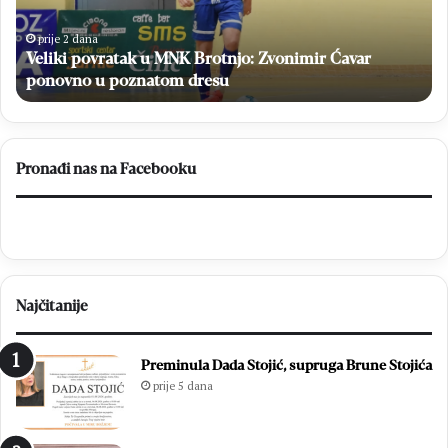
Ćavar
po
ponovno
niz
prije 2 dana
u
Veliki povratak u MNK Brotnjo: Zvonimir Ćavar
poznatom
ponovno u poznatom dresu
dresu
Pronađi nas na Facebooku
Najčitanije
Preminula Dada Stojić, supruga Brune Stojića
prije 5 dana