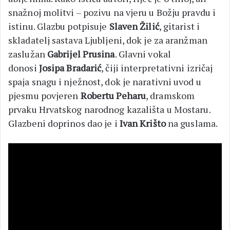
snažnoj molitvi – pozivu na vjeru u Božju pravdu i
istinu. Glazbu potpisuje
Slaven Žilić
, gitarist i
skladatelj sastava Ljubljeni, dok je za aranžman
zaslužan
Gabrijel Prusina
. Glavni vokal
donosi
Josipa Bradarić
, čiji interpretativni izričaj
spaja snagu i nježnost, dok je narativni uvod u
pjesmu povjeren
Robertu Peharu
, dramskom
prvaku Hrvatskog narodnog kazališta u Mostaru.
Glazbeni doprinos dao je i
Ivan Krišto
na guslama.