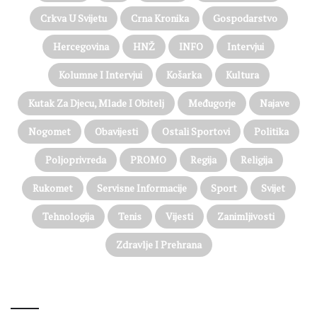
Crkva U Svijetu
Crna Kronika
Gospodarstvo
Hercegovina
HNŽ
INFO
Intervjui
Kolumne I Intervjui
Košarka
Kultura
Kutak Za Djecu, Mlade I Obitelj
Međugorje
Najave
Nogomet
Obavijesti
Ostali Sportovi
Politika
Poljoprivreda
PROMO
Regija
Religija
Rukomet
Servisne Informacije
Sport
Svijet
Tehnologija
Tenis
Vijesti
Zanimljivosti
Zdravlje I Prehrana
@on Twitter