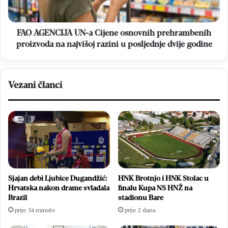
proizvoda
na
najvišoj
FAO AGENCIJA UN-a Cijene osnovnih prehrambenih
razini
proizvoda na najvišoj razini u posljednje dvije godine
u
posljednje
dvije
Vezani članci
godine
Sjajan debi Ljubice Dugandžić:
HNK Brotnjo i HNK Stolac u
Hrvatska nakon drame svladala
finalu Kupa NS HNŽ na
Brazil
stadionu Bare
prije 54 minute
prije 2 dana