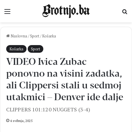
Izbornik
Pr
Naslovna
/
Sport
/
Košarka
Košarka
Sport
VIDEO Ivica Zubac
ponovno na visini zadatka,
ali Clippersi stali u sedmoj
utakmici – Denver ide dalje
CLIPPERS 101:120 NUGGETS (3-4)
4 svibnja, 2025