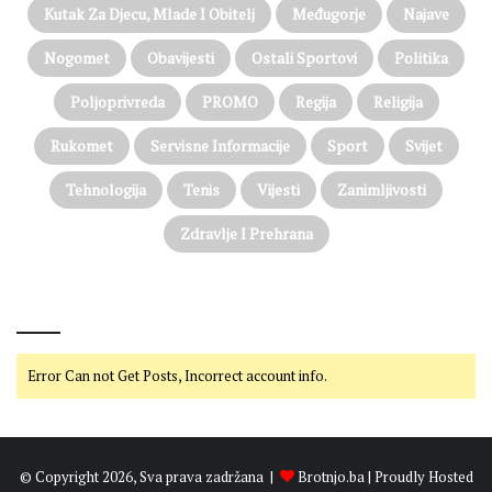
Kutak Za Djecu, Mlade I Obitelj
Međugorje
Najave
Nogomet
Obavijesti
Ostali Sportovi
Politika
Poljoprivreda
PROMO
Regija
Religija
Rukomet
Servisne Informacije
Sport
Svijet
Tehnologija
Tenis
Vijesti
Zanimljivosti
Zdravlje I Prehrana
@on Twitter
Error Can not Get Posts, Incorrect account info.
© Copyright 2026, Sva prava zadržana |
Brotnjo.ba
| Proudly Hosted