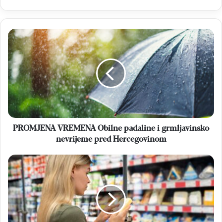
PROMJENA
VREMENA
Obilne
padaline
i
grmljavinsko
nevrijeme
pred
Hercegovinom
PROMJENA VREMENA Obilne padaline i grmljavinsko
nevrijeme pred Hercegovinom
FAO
AGENCIJA
UN-
a
Cijene
osnovnih
prehrambenih