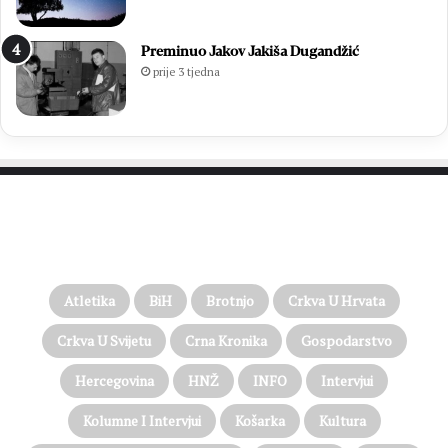
Preminuo Jakov Jakiša Dugandžić
prije 3 tjedna
PROČITAJTE JOŠ…
Atletika
BiH
Brotnjo
Crkva U Hrvata
Crkva U Svijetu
Crna Kronika
Gospodarstvo
Hercegovina
HNŽ
INFO
Intervjui
Kolumne I Intervjui
Košarka
Kultura