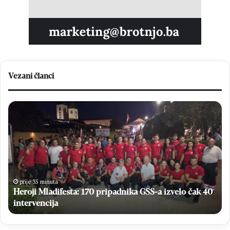
Vezani članci
Heroji
Sja
Mladifesta:
de
170
Lj
pripadnika
Du
GSS-
Hr
a
na
izvelo
dr
čak
sv
prije 35 minuta
40
Heroji Mladifesta: 170 pripadnika GSS-a izvelo čak 40
Br
intervencija
intervencija