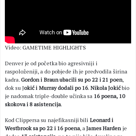
Video:
GAMETIME HIGHLIGHTS
Denver je od početka bio agresivniji i
raspoloženiji, a do pobjede ih je predvodila širina
kadra.
Gordon i Braun ubacili su po 22 i 21 poen
,
dok su J
okić i Murray dodali po 16
.
Nikola Jokić
bio
je nadomak triple-double učinka sa
16 poena, 10
skokova i 8 asistencija
.
Kod Clippersa su najefikasniji bili
Leonard i
Westbrook sa po 22 i 16 poena
, a
James Harden
je