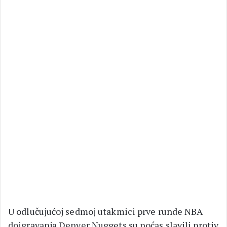
U odlučujućoj sedmoj utakmici prve runde NBA
doigravanja Denver Nuggets su noćas slavili protiv