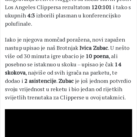
Los Angeles Clippersa rezultatom
120:101
i tako s
ukupnih
4:3
izborili plasman u konferencijsko
polufinale.
Iako je njegova momčad poražena, novi zapažen
nastup upisao je naš Brotnjak
Ivica Zubac
. U nešto
više od 30 minuta igre ubacio je
10 poena
, ali
posebno se istaknuo u skoku – upisao je čak
14
skokova
, najviše od svih igrača na parketu, te
dodao i
2 asistencije
.
Zubac
je još jednom potvrdio
svoju vrijednost u reketu i bio jedan od rijetkih
svijetlih trenutaka za Clipperse u ovoj utakmici.