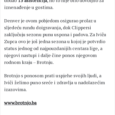
dodao
13 asistencija
, no to nije bilo dovoljno za
iznenađenje u gostima.
Denver je ovom pobjedom osigurao prolaz u
sljedeću rundu doigravanja, dok Clippersi
zaključuju sezonu punu uspona i padova. Za Iviču
Zupca ovo je još jedna sezona u kojoj je potvrdio
status jednog od najpouzdanijih centara lige, a
njegovi nastupi i dalje čine ponos njegovom
rodnom kraju – Brotnju.
Brotnjo s ponosom prati uspjehe svojih ljudi, a
Iviči želimo puno sreće i zdravlja u nadolazećim
izazovima.
www.brotnjo.ba