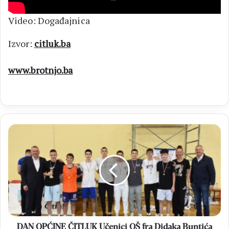
Video: Događajnica
Izvor:
citluk.ba
www.brotnjo.ba
DAN
OPĆINE
ČITLUK
Učenici
OŠ
fra
Didaka
Buntića
trijumfirali
na
DAN OPĆINE ČITLUK Učenici OŠ fra Didaka Buntića