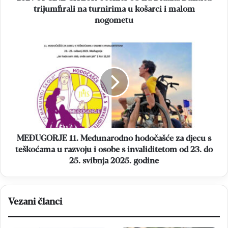
turnirima
trijumfirali na turnirima u košarci i malom
u
nogometu
košarci
i
MEĐUGORJE
malom
11.
nogometu
Međunarodno
hodočašće
za
djecu
s
teškoćama
u
razvoju
MEĐUGORJE 11. Međunarodno hodočašće za djecu s
i
teškoćama u razvoju i osobe s invaliditetom od 23. do
osobe
25. svibnja 2025. godine
s
invaliditetom
od
23.
Vezani članci
do
25.