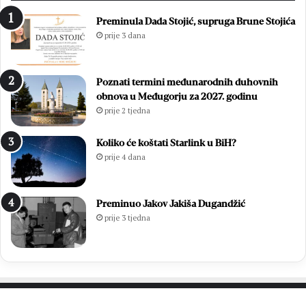
Preminula Dada Stojić, supruga Brune Stojića
prije 3 dana
Poznati termini međunarodnih duhovnih
obnova u Međugorju za 2027. godinu
prije 2 tjedna
Koliko će koštati Starlink u BiH?
prije 4 dana
Preminuo Jakov Jakiša Dugandžić
prije 3 tjedna