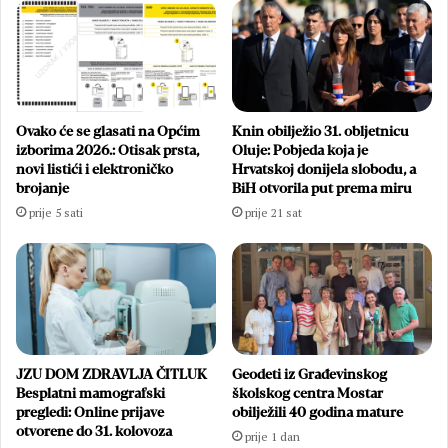
svibnja
2025.
godine
Ovako će se glasati na Općim
Knin obilježio 31. obljetnicu
izborima 2026.: Otisak prsta,
Oluje: Pobjeda koja je
novi listići i elektroničko
Hrvatskoj donijela slobodu, a
brojanje
BiH otvorila put prema miru
prije 5 sati
prije 21 sat
JZU DOM ZDRAVLJA ČITLUK
Geodeti iz Građevinskog
Besplatni mamografski
školskog centra Mostar
pregledi: Online prijave
obilježili 40 godina mature
otvorene do 31. kolovoza
prije 1 dan