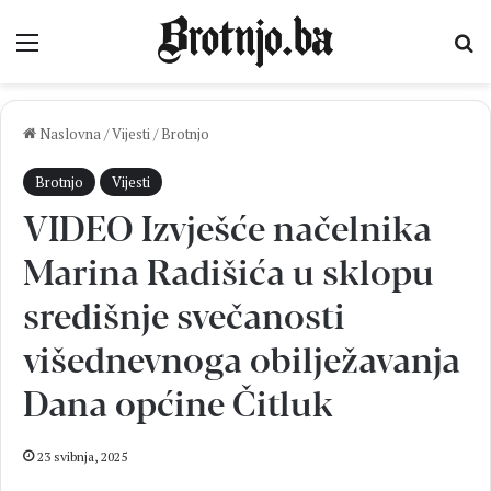
Izbornik
Pr
Naslovna
/
Vijesti
/
Brotnjo
Brotnjo
Vijesti
VIDEO Izvješće načelnika
Marina Radišića u sklopu
središnje svečanosti
višednevnoga obilježavanja
Dana općine Čitluk
23 svibnja, 2025