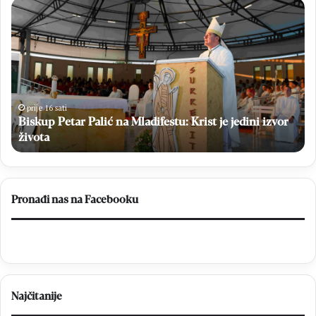
Biskup
Kn
Petar
obi
Palić
31.
na
obl
Mladifestu:
Ol
Krist
Po
je
ko
jedini
je
prije 16 sati
izvor
Biskup Petar Palić na Mladifestu: Krist je jedini izvor
Hr
života
do
života
sl
a
Bi
ot
Pronađi nas na Facebooku
pu
pr
mi
Najčitanije