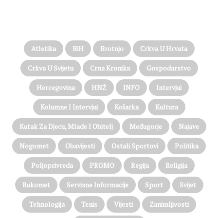
PROČITAJTE JOŠ…
Atletika
BiH
Brotnjo
Crkva U Hrvata
Crkva U Svijetu
Crna Kronika
Gospodarstvo
Hercegovina
HNŽ
INFO
Intervjui
Kolumne I Intervjui
Košarka
Kultura
Kutak Za Djecu, Mlade I Obitelj
Međugorje
Najave
Nogomet
Obavijesti
Ostali Sportovi
Politika
Poljoprivreda
PROMO
Regija
Religija
Rukomet
Servisne Informacije
Sport
Svijet
Tehnologija
Tenis
Vijesti
Zanimljivosti