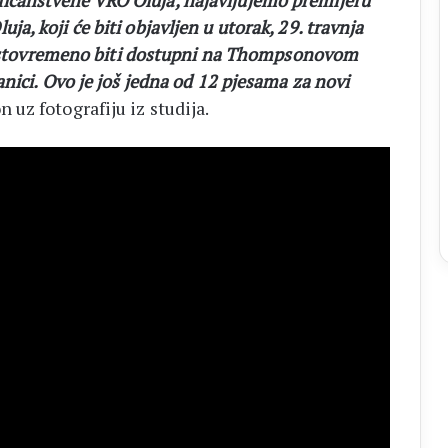
 veličanstvene VRO Oluja, najavljujemo premijeru
, koji će biti objavljen u utorak, 29. travnja
e istovremeno biti dostupni na Thompsonovom
nici. Ovo je još jedna od 12 pjesama za novi
 uz fotografiju iz studija.