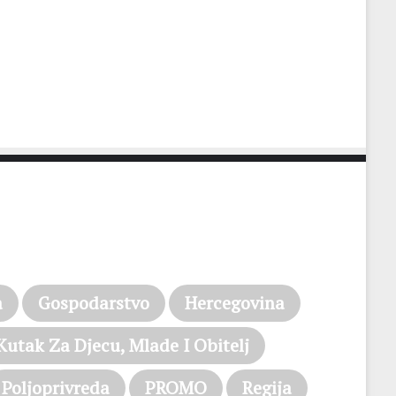
a
Gospodarstvo
Hercegovina
Kutak Za Djecu, Mlade I Obitelj
Poljoprivreda
PROMO
Regija