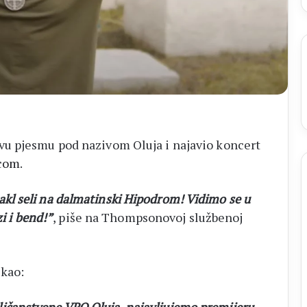
listići
i
elektroničko
brojanje
u pjesmu pod nazivom Oluja i najavio koncert
com
.
l seli na dalmatinski Hipodrom! Vidimo se u
zi i bend!”
, piše na Thompsonovoj službenoj
kao: