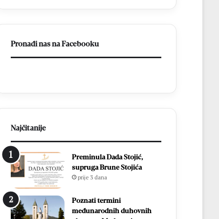
a
BiH
otvorila
put
Pronađi nas na Facebooku
prema
miru
Najčitanije
Preminula Dada Stojić,
supruga Brune Stojića
prije 3 dana
Poznati termini
međunarodnih duhovnih