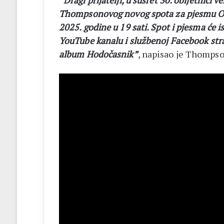
“Dragi prijatelji, u susret 30. obljetnici
Thompsonovog novog spota za pjesmu Oluja
2025. godine u 19 sati. Spot i pjesma ć
YouTube kanalu i službenoj Facebook stra
album Hodočasnik”
, napisao je Thompson