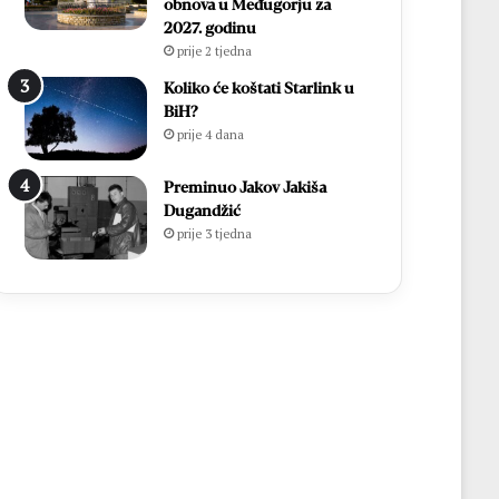
obnova u Međugorju za
2027. godinu
prije 2 tjedna
Koliko će koštati Starlink u
BiH?
prije 4 dana
Preminuo Jakov Jakiša
Dugandžić
prije 3 tjedna