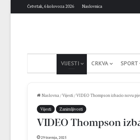
Četvrtak, 6 kolovoza 2026
Naslovnica
VIJESTI
CRKVA
SPORT
Naslovna
/
Vijesti
/
VIDEO Thompson izbacio novu pj
Vijesti
Zanimljivosti
VIDEO Thompson izba
29 travnja, 2025