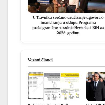
financiranju
u
sklopu
Programa
U Travniku svečano uručivanje ugovora o
prekogranične
financiranju u sklopu Programa
suradnje
prekogranične suradnje Hrvatske i BiH za
Hrvatske
2025. godinu
i
BiH
za
2025.
godinu
Vezani članci