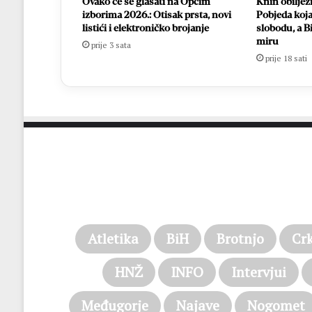
Ovako će se glasati na Općim
Knin obilježi
izborima 2026.: Otisak prsta, novi
Pobjeda koja
listići i elektroničko brojanje
slobodu, a B
miru
prije 3 sata
prije 18 sati
Atletika
BiH
Brotnjo
Cr
HNŽ
INFO
Intervjui
Međugorje
Najave
Nogomet