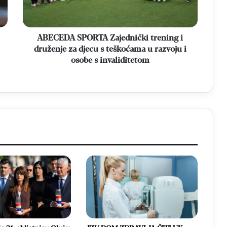
za
djecu
s
teškoćama
ABECEDA SPORTA Zajednički trening i
u
druženje za djecu s teškoćama u razvoju i
razvoju
osobe s invaliditetom
i
osobe
s
invaliditetom