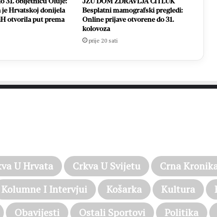
o 31. obljetnicu Oluje:
JZU DOM ZDRAVLJA ČITLUK
 je Hrvatskoj donijela
Besplatni mamografski pregledi:
iH otvorila put prema
Online prijave otvorene do 31.
kolovoza
prije 20 sati
PROČITAJTE JOŠ…
kva U Hrvata
Crkva U Svijetu
Crna Kronik
Kolumne I Intervjui
Košarka
Kultura
Obavijesti
Ostali Sportovi
Politika