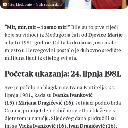
Foto: Međugorje – Prvih sedam dana
“Mir, mir, mir – i samo mir!”
Bile su to prve riječi
koje su vidioci iz Međugorja čuli od
Djevice Marije
u ljeto 1981. godine. Od tada do danas, ovo malo
mjesto u Hercegovini postalo je duhovno središte
milijuna ljudi iz cijelog svijeta.
Početak ukazanja: 24. lipnja 1981.
Sve je počelo na blagdan sv. Ivana Krstitelja, 24.
lipnja 1981., kada su
Ivanka Ivanković
(15)
i
Mirjana Dragićević (16)
, šetajući podno brda
Crnica, primijetile neobično svjetlo i lik žene s
djetetom u naručju. Sljedećeg dana pridružili su
im se
Vicka Ivanković (16), Ivan Dragićević (16),