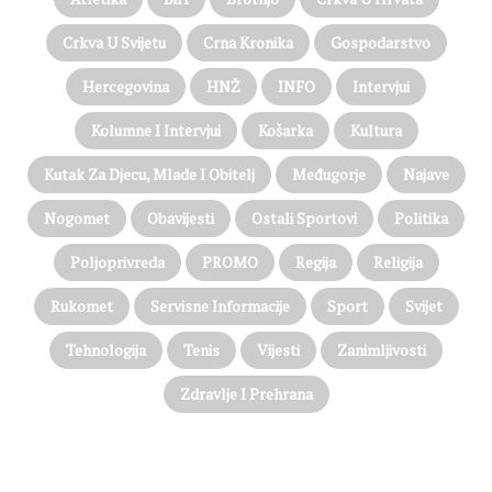
Crkva U Svijetu
Crna Kronika
Gospodarstvo
Hercegovina
HNŽ
INFO
Intervjui
Kolumne I Intervjui
Košarka
Kultura
Kutak Za Djecu, Mlade I Obitelj
Međugorje
Najave
Nogomet
Obavijesti
Ostali Sportovi
Politika
Poljoprivreda
PROMO
Regija
Religija
Rukomet
Servisne Informacije
Sport
Svijet
Tehnologija
Tenis
Vijesti
Zanimljivosti
Zdravlje I Prehrana
@on Twitter