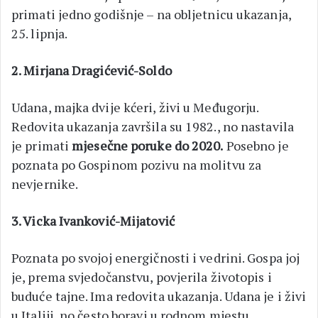
primati jedno godišnje – na obljetnicu ukazanja,
25. lipnja.
2. Mirjana Dragićević-Soldo
Udana, majka dvije kćeri, živi u Međugorju.
Redovita ukazanja završila su 1982., no nastavila
je primati
mjesečne poruke do 2020.
Posebno je
poznata po Gospinom pozivu na molitvu za
nevjernike.
3. Vicka Ivanković-Mijatović
Poznata po svojoj energičnosti i vedrini. Gospa joj
je, prema svjedočanstvu, povjerila životopis i
buduće tajne. Ima redovita ukazanja. Udana je i živi
u Italiji, no često boravi u rodnom mjestu.