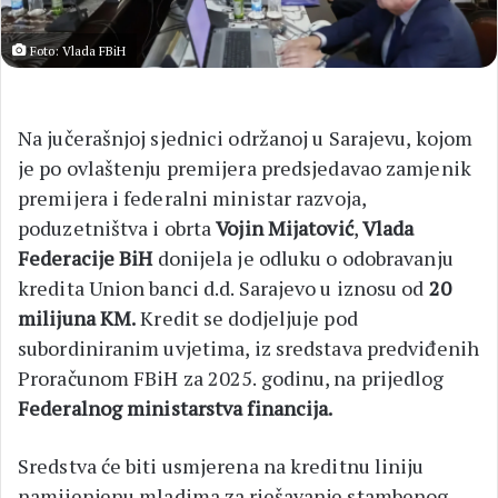
Foto: Vlada FBiH
Na jučerašnjoj sjednici održanoj u Sarajevu, kojom
je po ovlaštenju premijera predsjedavao zamjenik
premijera i federalni ministar razvoja,
poduzetništva i obrta
Vojin Mijatović
,
Vlada
Federacije BiH
donijela je odluku o odobravanju
kredita Union banci d.d. Sarajevo u iznosu od
20
milijuna KM.
Kredit se dodjeljuje pod
subordiniranim uvjetima, iz sredstava predviđenih
Proračunom FBiH za 2025. godinu, na prijedlog
Federalnog ministarstva financija.
Sredstva će biti usmjerena na kreditnu liniju
namijenjenu mladima za rješavanje stambenog