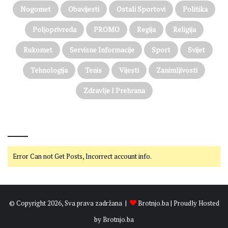
Nogomet
Obavijesti
Ostali Sportovi
Politika
Poljoprivreda
PROMO
Regija
Religija
Rukomet
Servisne Informacije
Sport
Svijet
Tehnologija
Tenis
Vijesti
Zanimljivosti
Zdravlje I Prehrana
@on Twitter
Error Can not Get Posts, Incorrect account info.
© Copyright 2026, Sva prava zadržana |
Brotnjo.ba
| Proudly Hosted
by
Brotnjo.ba