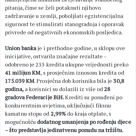
pitanja, čime se želi potaknuti njihovo
zadržavanje u zemlji, poboljšati egzistencijalna
sigurnost te stimulirati stanogradnja i oporavak
privrede od negativnih ekonomskih posljedica.
Union banka
je i prethodne godine, u sklopu ove
inicijative, ostvarila značajne rezultate –
odobreno je 233 kredita ukupne vrijednosti preko
41 milijun KM
, s prosječnim iznosom kredita od
175.039 KM
. Prosječna dob korisnika bila je
30,8
godina,
a korisnici su dolazili iz više od
28
gradova Federacije BiH.
Krediti su ponuđeni po
konkurentnim uvjetima, uključujući fiksnu
kamatnu stopu od
2,99%
do kraja otplate, s
mogućnošću
dodatnog umanjenja po rođenju djece
– što predstavlja jedinstvenu ponudu na tržištu.