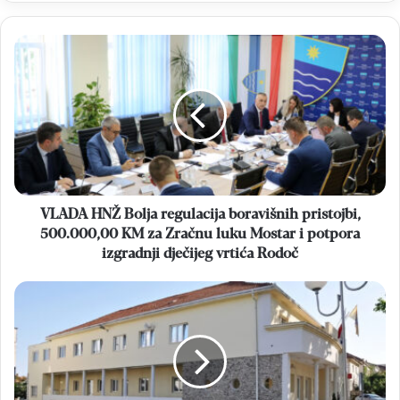
VLADA
HNŽ
Bolja
regulacija
boravišnih
pristojbi,
500.000,00
KM
za
Zračnu
VLADA HNŽ Bolja regulacija boravišnih pristojbi,
luku
500.000,00 KM za Zračnu luku Mostar i potpora
Mostar
izgradnji dječijeg vrtića Rodoč
i
potpora
JAVNI
izgradnji
POZIV
dječijeg
vlasnicima
vrtića
arhivskih
Rodoč
primjeraka
Čitlučkog