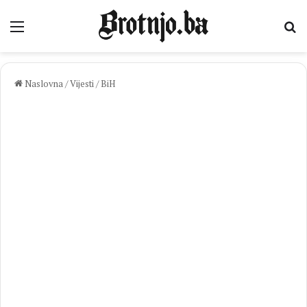
Izbornik
Pr
Naslovna
/
Vijesti
/
BiH