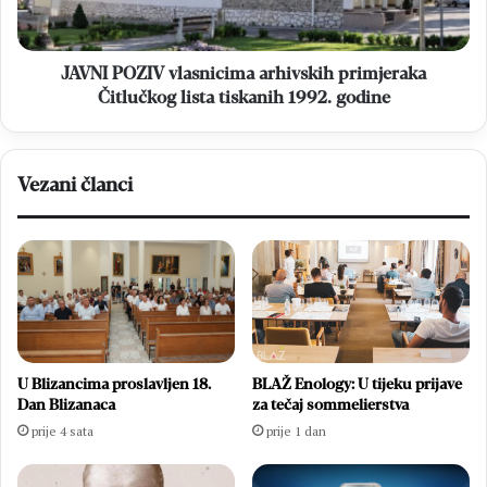
lista
tiskanih
1992.
godine
JAVNI POZIV vlasnicima arhivskih primjeraka
Čitlučkog lista tiskanih 1992. godine
Vezani članci
U Blizancima proslavljen 18.
BLAŽ Enology: U tijeku prijave
Dan Blizanaca
za tečaj sommelierstva
prije 4 sata
prije 1 dan