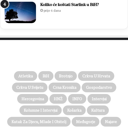
Koliko će koštati Starlink u BiH?
prije 6 dana
PROČITAJTE JOŠ…
Atletika
BiH
Brotnjo
Crkva U Hrvata
Crkva U Svijetu
Crna Kronika
Gospodarstvo
Hercegovina
HNŽ
INFO
Intervjui
Kolumne I Intervjui
Košarka
Kultura
Kutak Za Djecu, Mlade I Obitelj
Međugorje
Najave