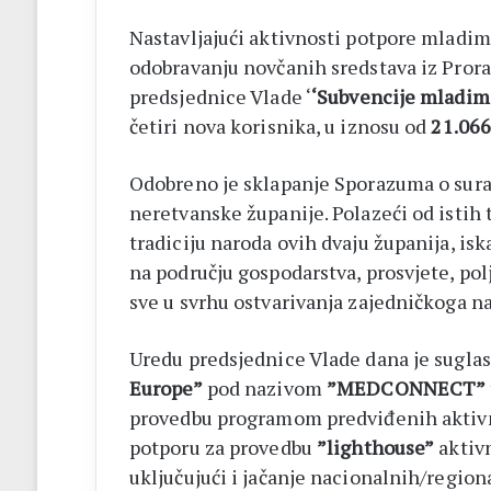
Nastavljajući aktivnosti potpore mladim 
odobravanju novčanih sredstava iz Prora
predsjednice Vlade ‘
‘Subvencije mladima
četiri nova korisnika, u iznosu od
21.06
Odobreno je sklapanje Sporazuma o sur
neretvanske županije. Polazeći od istih 
tradiciju naroda ovih dvaju županija, isk
na području gospodarstva, prosvjete, polj
sve u svrhu ostvarivanja zajedničkoga n
Uredu predsjednice Vlade dana je sugla
Europe”
pod nazivom
”MEDCONNECT”
provedbu programom predviđenih aktivnos
potporu za provedbu
”lighthouse”
aktivn
uključujući i jačanje nacionalnih/region