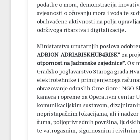
podatke o moru, demonstraciju inovati
svjesnosti o očuvanju mora i voda te sud
obuhvaćene aktivnosti na polju upravlj
održivoga ribarstva i digitalizacije.
Ministarstvu unutarnjih poslova odobren
ADRION-ADRIARISKHUB4RISK”
za pro
otpornost na Jadranske zajednice”
. Osi
Gradsko poglavarstvo Staroga grada Hvar
elektrotehnike i primijenjenoga računar
obrazovanje odraslih Crne Gore i NGO 
kamera i opreme za Operativni centar U
komunikacijskim sustavom, dizajniranim
nepristupačnim lokacijama, ali i nadzor
šuma, poljoprivrednih površina, ljudski
te vatrogasnim, sigurnosnim i civilnim 