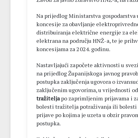
Na prijedlog Ministarstva gospodarstva u
koncesije za obavljanje elektroprivredne
distribuiranja električne energije za e
elektrana na području HNŽ-a, te je prih
koncesijama za 2024. godinu.
Nastavljajući započete aktivnosti u sve
na prijedlog Županijskoga javnog pravob
postupka zaključenja ugovora o izvansuds
zaključenim ugovorima, u vrijednosti o
tražitelja
po zaprimljenim prijavama i za
bolesti tražitelja potraživanja ili bolesti
prijave po kojima je uzeta u obzir pravo
postupka.