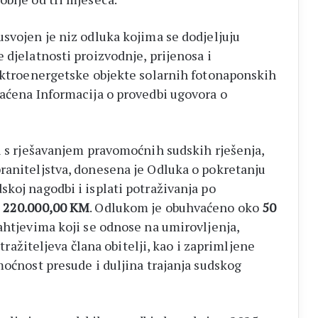
svojen je niz odluka kojima se dodjeljuju
 djelatnosti proizvodnje, prijenosa i
lektroenergetske objekte solarnih fotonaponskih
vaćena Informacija o provedbi ugovora o
zi s rješavanjem pravomoćnih sudskih rješenja,
raniteljstva, donesena je Odluka o pokretanju
koj nagodbi i isplati potraživanja po
d
220.000,00 KM
. Odlukom je obuhvaćeno oko
50
htjevima koji se odnose na umirovljenja,
 tražiteljeva člana obitelji, kao i zaprimljene
moćnost presude i duljina trajanja sudskog