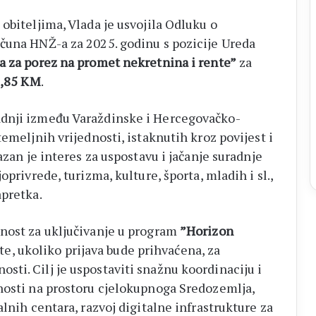
obiteljima, Vlada je usvojila Odluku o
čuna HNŽ-a za 2025. godinu s pozicije Ureda
 za porez na promet nekretnina i rente”
za
6,85 KM
.
adnji između Varaždinske i Hercegovačko-
temeljnih vrijednosti, istaknutih kroz povijest i
azan je interes za uspostavu i jačanje suradnje
oprivrede, turizma, kulture, športa, mladih i sl.,
apretka.
snost za uključivanje u program
”Horizon
te, ukoliko prijava bude prihvaćena, za
ti. Cilj je uspostaviti snažnu koordinaciju i
osti na prostoru cjelokupnoga Sredozemlja,
alnih centara, razvoj digitalne infrastrukture za