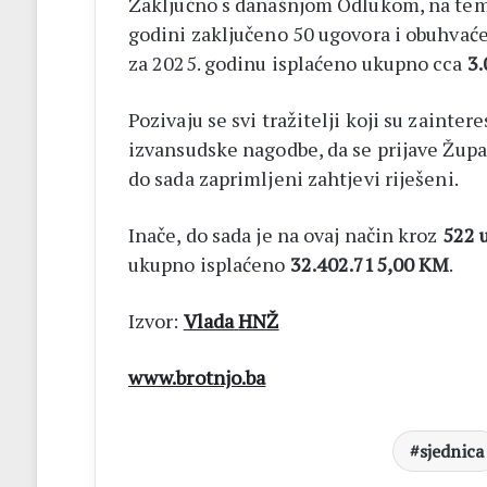
Zaključno s današnjom Odlukom, na teme
godini zaključeno 50 ugovora i obuhvaće
za 2025. godinu isplaćeno ukupno cca
3.
Pozivaju se svi tražitelji koji su zaintere
izvansudske nagodbe, da se prijave Župa
do sada zaprimljeni zahtjevi riješeni.
Inače, do sada je na ovaj način kroz
522 
ukupno isplaćeno
32.402.715,00 KM
.
Izvor:
Vlada
HNŽ
www.brotnjo.ba
sjednica