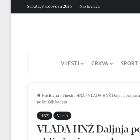
Subota, 8 kolovoza 2026
Naslovnica
VIJESTI
CRKVA
SPORT
Naslovna
/
Vijesti
/
HNŽ
/
VLADA HNŽ Daljnja potpora m
policijskih kadeta
HNŽ
Vijesti
VLADA HNŽ Daljnja p