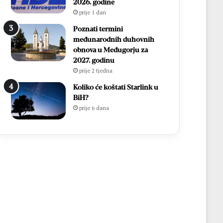
2026. godine
prije 1 dan
Poznati termini
međunarodnih duhovnih
obnova u Međugorju za
2027. godinu
prije 2 tjedna
Koliko će koštati Starlink u
BiH?
prije 6 dana