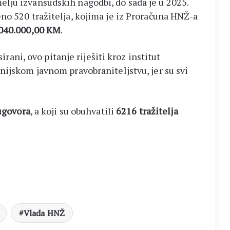
lju izvansudskih nagodbi, do sada je u 2025.
no 520 tražitelja, kojima je iz Proračuna HNŽ-a
040.000,00 KM
.
sirani, ovo pitanje riješiti kroz institut
nijskom javnom pravobraniteljstvu, jer su svi
ugovora
, a koji su obuhvatili
6216 tražitelja
Vlada HNŽ