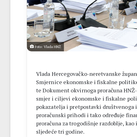
–
Brotnjo
2026.
Foto: Vlada HNŽ
Vlada Hercegovačko-neretvanske župani
Smjernice ekonomske i fiskalne politike
te Dokument okvirnoga proračuna HNŽ-a 
smjer i ciljevi ekonomske i fiskalne p
pokazatelja i pretpostavki društvenoga 
proračunski prihodi i tako određuje fin
proračuna za trogodišnje razdoblje, kao i
sljedeće tri godine.