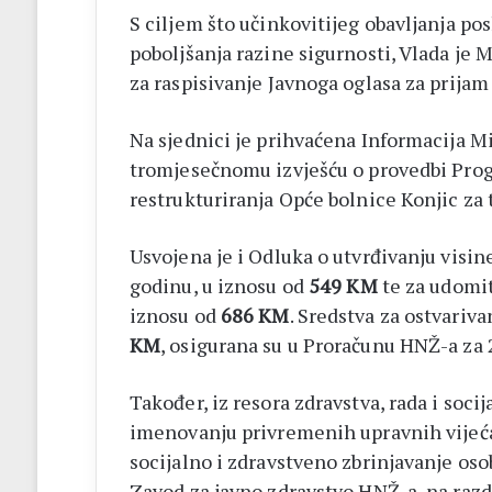
S ciljem što učinkovitijeg obavljanja po
poboljšanja razine sigurnosti, Vlada je 
za raspisivanje Javnoga oglasa za prijam
Na sjednici je prihvaćena Informacija Min
tromjesečnomu izvješću o provedbi Prog
restrukturiranja Opće bolnice Konjic za 
Usvojena je i Odluka o utvrđivanju visi
godinu, u iznosu od
549 KM
te za udomit
iznosu od
686 KM
. Sredstva za ostvariva
KM
, osigurana su u Proračunu HNŽ-a za 
Također, iz resora zdravstva, rada i socij
imenovanju privremenih upravnih vijeć
socijalno i zdravstveno zbrinjavanje oso
Zavod za javno zdravstvo HNŽ-a, na razdo