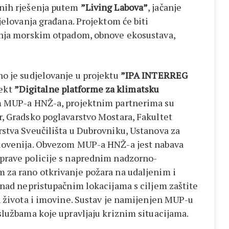
vnih rješenja putem
”Living Labova”
, jačanje
jelovanja građana. Projektom će biti
anja morskim otpadom, obnove ekosustava,
o je sudjelovanje u projektu
”IPA INTERREG
jekt
”Digitalne platforme za klimatsku
m MUP-a HNŽ-a, projektnim partnerima su
, Gradsko poglavarstvo Mostara, Fakultet
stva Sveučilišta u Dubrovniku, Ustanova za
Slovenija. Obvezom MUP-a HNŽ-a jest nabava
prave policije s naprednim nadzorno-
 za rano otkrivanje požara na udaljenim i
 nad nepristupačnim lokacijama s ciljem zaštite
h života i imovine. Sustav je namijenjen MUP-u
službama koje upravljaju kriznim situacijama.