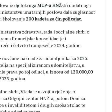
slova iz djelokruga
MUP-a HNŽ-a
i dodatnoga
Ministarstvu unutarnjih poslova dala suglasnost
 i školovanje
200 kadeta za čin policajac
.
istarstva zdravstva, rada i socijalne skrbi o
rama financijske konsolidacije i
treće i četvrto tromjesečje 2024. godine.
ne novčane naknade za udomljenika za 2025.
elja na specijaliziranom udomiteljstvu, u
nje prava po toj odluci, u iznosu od
120.000,00
2025. godinu.
alne skrbi, Vlada je usvojila rješenja o
a za Odgojni centar HNŽ-a, potom Dom za
ba s invaliditetom i drugih osoba Stolac te
blje od tri mjeseca.