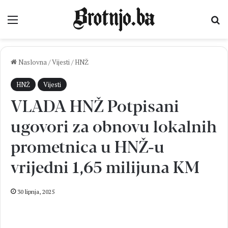
Izbornik
Pr
Naslovna
/
Vijesti
/
HNŽ
HNŽ
Vijesti
VLADA HNŽ Potpisani
ugovori za obnovu lokalnih
prometnica u HNŽ-u
vrijedni 1,65 milijuna KM
30 lipnja, 2025