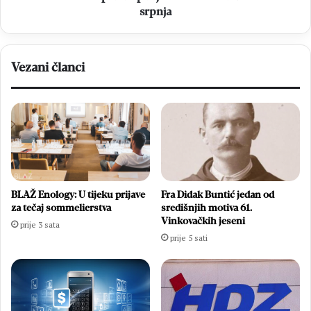
srpnja
Vezani članci
BLAŽ Enology: U tijeku prijave
Fra Didak Buntić jedan od
za tečaj sommelierstva
središnjih motiva 61.
Vinkovačkih jeseni
prije 3 sata
prije 5 sati