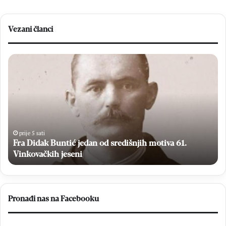
Vezani članci
Fra
Vel
Didak
po
Buntić
u
jedan
M
od
Br
središnjih
Zv
motiva
Ća
61.
po
prije 5 sati
Vinkovačkih
Fra Didak Buntić jedan od središnjih motiva 61.
u
jeseni
po
Vinkovačkih jeseni
dr
Pronađi nas na Facebooku