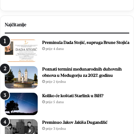
Najčitanije
Preminula Dada Stojić, supruga Brune Stojića
prije 4 dana
Poznati termini međunarodnih duhovnih
obnova u Međugorju za 2027. godinu
prije 2 tjedna
Koliko će koštati Starlink u BiH?
prije 5 dana
Preminuo Jakov Jakiša Dugandžić
prije 3 tjedna