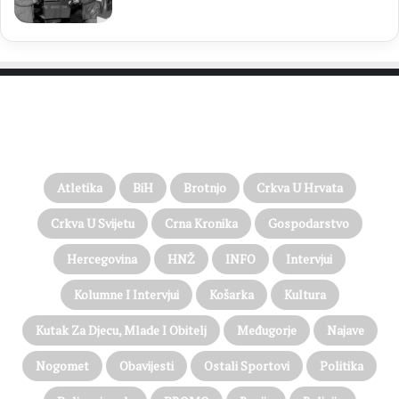
PROČITAJTE JOŠ…
Atletika
BiH
Brotnjo
Crkva U Hrvata
Crkva U Svijetu
Crna Kronika
Gospodarstvo
Hercegovina
HNŽ
INFO
Intervjui
Kolumne I Intervjui
Košarka
Kultura
Kutak Za Djecu, Mlade I Obitelj
Međugorje
Najave
Nogomet
Obavijesti
Ostali Sportovi
Politika