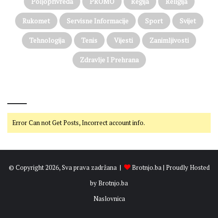
Poljoprivreda
PROMO
Regija
Religija
Rukomet
Servisne Informacije
Sport
Svijet
Tehnologija
Tenis
Vijesti
Zanimljivosti
Zdravlje I Prehrana
@on Twitter
Error Can not Get Posts, Incorrect account info.
© Copyright 2026, Sva prava zadržana |
Brotnjo.ba
| Proudly Hosted
by
Brotnjo.ba
Naslovnica