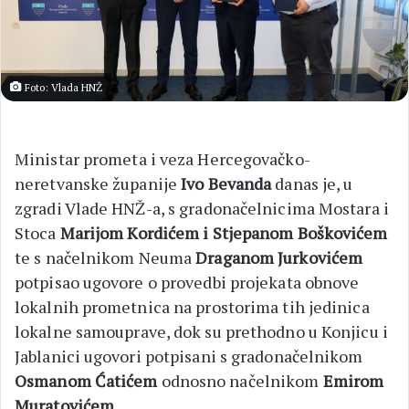
Foto: Vlada HNŽ
Ministar prometa i veza Hercegovačko-
neretvanske županije
Ivo Bevanda
danas je, u
zgradi Vlade HNŽ-a, s gradonačelnicima Mostara i
Stoca
Marijom Kordićem i Stjepanom Boškovićem
te s načelnikom Neuma
Draganom Jurkovićem
potpisao ugovore o provedbi projekata obnove
lokalnih prometnica na prostorima tih jedinica
lokalne samouprave, dok su prethodno u Konjicu i
Jablanici ugovori potpisani s gradonačelnikom
Osmanom Ćatićem
odnosno načelnikom
Emirom
Muratovićem
.