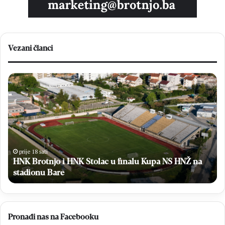
Vezani članci
HNK
Bi
Brotnjo
Pe
i
Pal
HNK
na
Stolac
Ml
u
Kri
finalu
je
Kupa
jed
prije 18 sati
NS
HNK Brotnjo i HNK Stolac u finalu Kupa NS HNŽ na
iz
HNŽ
ži
stadionu Bare
na
stadionu
Bare
Pronađi nas na Facebooku