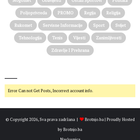
Nogomet
Obavijesti
Ostali Sportovi
Politika
Poljoprivreda
PROMO
Regija
Religija
Rukomet
Servisne Informacije
Sport
Svijet
Tehnologija
Tenis
Vijesti
Zanimljivosti
Zdravlje I Prehrana
@on Twitter
Error Can not Get Posts, Incorrect account info.
© Copyright 2026, Sva prava zadržana |
Brotnjo.ba
| Proudly Hosted
by
Brotnjo.ba
Naslovnica