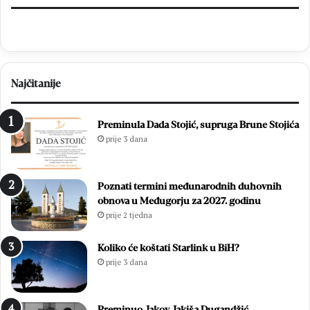
Najčitanije
Preminula Dada Stojić, supruga Brune Stojića
prije 3 dana
Poznati termini međunarodnih duhovnih
obnova u Međugorju za 2027. godinu
prije 2 tjedna
Koliko će koštati Starlink u BiH?
prije 3 dana
Preminuo Jakov Jakiša Dugandžić