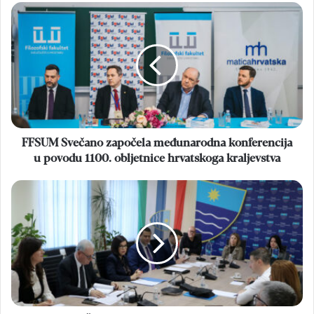
FFSUM
Svečano
započela
međunarodna
konferencija
u
povodu
1100.
obljetnice
hrvatskoga
FFSUM Svečano započela međunarodna konferencija
kraljevstva
u povodu 1100. obljetnice hrvatskoga kraljevstva
VLADA
HNŽ
Sastanak
sa
sindikatima
zdravstvenih
djelatnika
i
nastavak