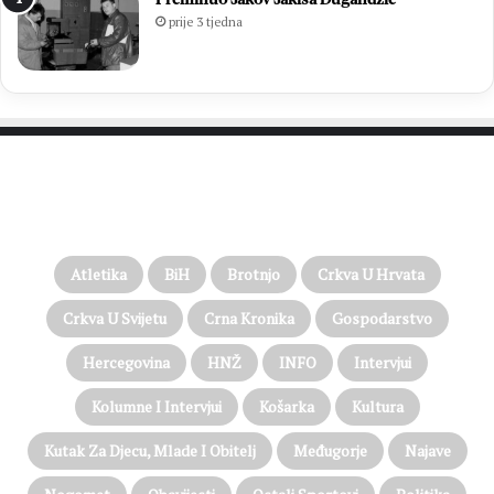
prije 3 tjedna
PROČITAJTE JOŠ…
Atletika
BiH
Brotnjo
Crkva U Hrvata
Crkva U Svijetu
Crna Kronika
Gospodarstvo
Hercegovina
HNŽ
INFO
Intervjui
Kolumne I Intervjui
Košarka
Kultura
Kutak Za Djecu, Mlade I Obitelj
Međugorje
Najave