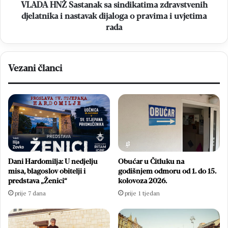
dijaloga
VLADA HNŽ Sastanak sa sindikatima zdravstvenih
o
djelatnika i nastavak dijaloga o pravima i uvjetima
pravima
rada
i
uvjetima
rada
Vezani članci
Dani Hardomilja: U nedjelju
Obućar u Čitluku na
misa, blagoslov obitelji i
godišnjem odmoru od 1. do 15.
predstava „Ženici“
kolovoza 2026.
prije 7 dana
prije 1 tjedan