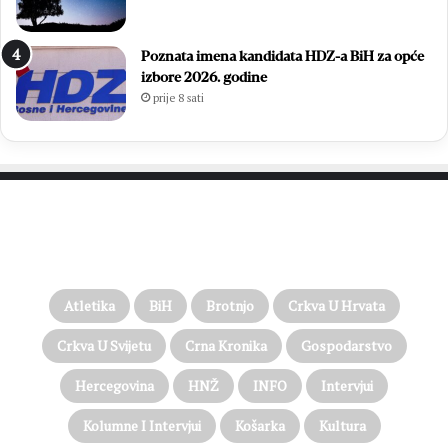
Poznata imena kandidata HDZ-a BiH za opće
izbore 2026. godine
prije 8 sati
PROČITAJTE JOŠ…
Atletika
BiH
Brotnjo
Crkva U Hrvata
Crkva U Svijetu
Crna Kronika
Gospodarstvo
Hercegovina
HNŽ
INFO
Intervjui
Kolumne I Intervjui
Košarka
Kultura