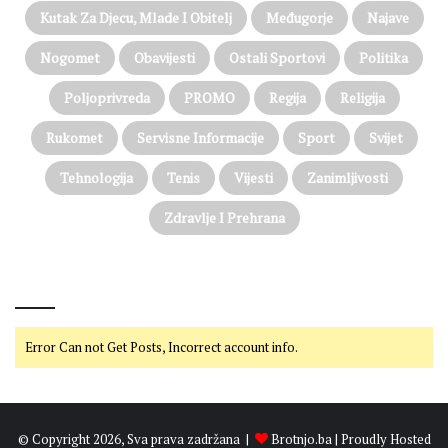
Kutak Za Djecu, Mlade I Obitelj
Međugorje
Najave
Nogomet
Obavijesti
Ostali Sportovi
Politika
Poljoprivreda
PROMO
Regija
Religija
Rukomet
Servisne Informacije
Sport
Svijet
Tehnologija
Tenis
Vijesti
Zanimljivosti
Zdravlje I Prehrana
@on Twitter
Error Can not Get Posts, Incorrect account info.
© Copyright 2026, Sva prava zadržana |
Brotnjo.ba
| Proudly Hosted