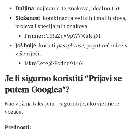
Duljina
: najmanje 12 znakova, idealno 15+
Složenost
: kombinacija velikih i malih slova,
brojeva i specijalnih znakova
Primjer: T3!aZq#9pW7%uR@1
Još bolje
: koristi
passphrase
, poput rečenice s
više riječi:
IskreLete@Podne9146!
Je li sigurno koristiti “Prijavi se
putem Googlea”?
Kao vožnja taksijem – sigurno je, ako vjerujete
vozaču.
Prednosti: