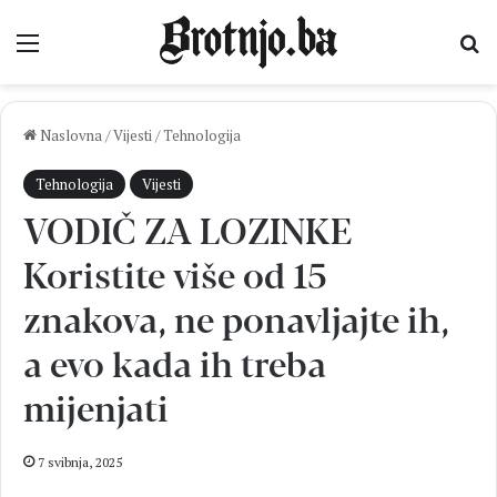
Izbornik
Pr
Naslovna
/
Vijesti
/
Tehnologija
Tehnologija
Vijesti
VODIČ ZA LOZINKE
Koristite više od 15
znakova, ne ponavljajte ih,
a evo kada ih treba
mijenjati
7 svibnja, 2025