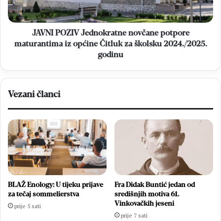
iz
općine
Čitluk
za
JAVNI POZIV Jednokratne novčane potpore
školsku
maturantima iz općine Čitluk za školsku 2024./2025.
2024./2025.
godinu
godinu
Vezani članci
BLAŽ Enology: U tijeku prijave
Fra Didak Buntić jedan od
za tečaj sommelierstva
središnjih motiva 61.
Vinkovačkih jeseni
prije 5 sati
prije 7 sati