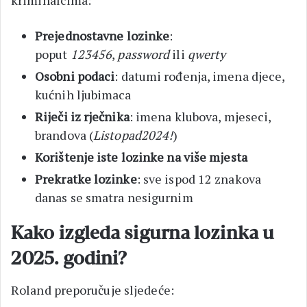
kriminalcima:
Prejednostavne lozinke
:
poput
123456
,
password
ili
qwerty
Osobni podaci
: datumi rođenja, imena djece,
kućnih ljubimaca
Riječi iz rječnika
: imena klubova, mjeseci,
brandova (
Listopad2024!
)
Korištenje iste lozinke na više mjesta
Prekratke lozinke
: sve ispod 12 znakova
danas se smatra nesigurnim
Kako izgleda sigurna lozinka u
2025. godini?
Roland preporučuje sljedeće: