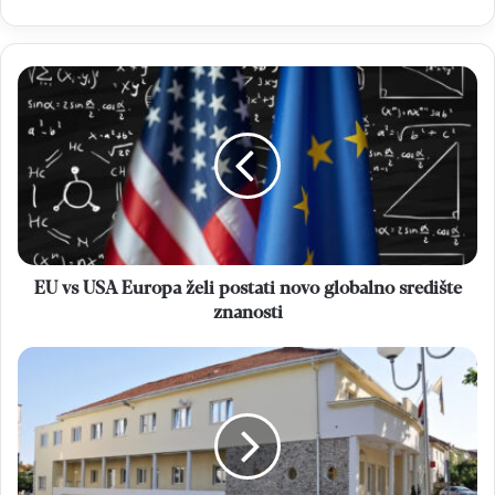
EU
vs
USA
Europa
želi
postati
novo
globalno
središte
znanosti
EU vs USA Europa želi postati novo globalno središte
znanosti
JAVNI
POZIV
Jednokratne
novčane
potpore
maturantima