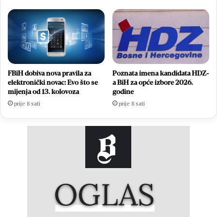
FBiH dobiva nova pravila za
Poznata imena kandidata HDZ-
elektronički novac: Evo što se
a BiH za opće izbore 2026.
mijenja od 13. kolovoza
godine
prije 8 sati
prije 8 sati