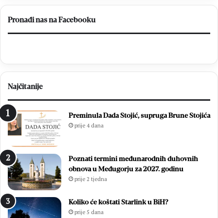
bi
Pronađi nas na Facebooku
Najčitanije
Preminula Dada Stojić, supruga Brune Stojića
prije 4 dana
Poznati termini međunarodnih duhovnih
obnova u Međugorju za 2027. godinu
prije 2 tjedna
Koliko će koštati Starlink u BiH?
prije 5 dana