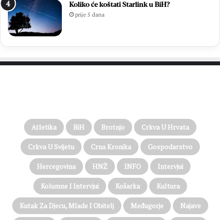
Koliko će koštati Starlink u BiH?
prije 5 dana
PROČITAJTE JOŠ…
Atletika
BiH
Brotnjo
Crkva U Hrvata
Crkva U Svijetu
Crna Kronika
Gospodarstvo
Hercegovina
HNŽ
INFO
Intervjui
Kolumne I Intervjui
Košarka
Kultura
Kutak Za Djecu, Mlade I Obitelj
Međugorje
Najave