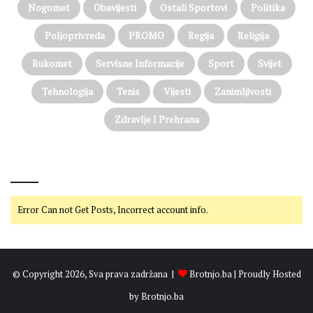
Nogomet
Obavijesti
Ostali Sportovi
Politika
Poljoprivreda
PROMO
Regija
Religija
Rukomet
Servisne Informacije
Sport
Svijet
Tehnologija
Tenis
Vijesti
Zanimljivosti
Zdravlje I Prehrana
@on Twitter
Error Can not Get Posts, Incorrect account info.
© Copyright 2026, Sva prava zadržana |
Brotnjo.ba
| Proudly Hosted
by
Brotnjo.ba