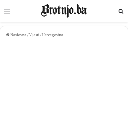
Izbornik
Pr
Naslovna
/
Vijesti
/
Hercegovina