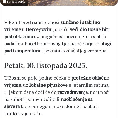
Foto: Freepik
Vikend pred nama donosi
sunčano i stabilno
vrijeme u Hercegovini
, dok će
veći dio Bosne biti
pod oblacima
uz mogućnost povremenih slabih
padalina. Početkom novog tjedna očekuje se
blagi
pad temperatura
i povratak oblačnijeg vremena.
Petak, 10. listopada 2025.
U Bosni se prije podne očekuje
pretežno oblačno
vrijeme
, uz
lokalne pljuskove
u jutarnjim satima.
Tijekom dana doći će do
razvedravanja
, no u noći
na subotu ponovno slijedi
naoblačenje sa
sjevera
koje ponegdje može donijeti slabu i
kratkotrajnu kišu.