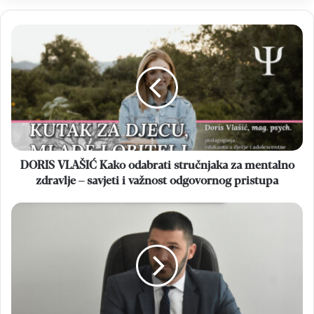
DORIS
VLAŠIĆ
Kako
odabrati
stručnjaka
za
mentalno
zdravlje
–
savjeti
DORIS VLAŠIĆ Kako odabrati stručnjaka za mentalno
i
zdravlje – savjeti i važnost odgovornog pristupa
važnost
odgovornog
HNŽ
pristupa
Ministarstvo
poljoprivrede
raspisalo
javni
poziv
za
dodjelu