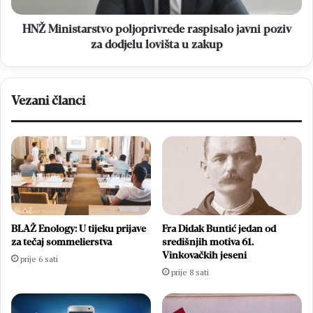
lovišta
u
HNŽ Ministarstvo poljoprivrede raspisalo javni poziv
zakup
za dodjelu lovišta u zakup
Vezani članci
BLAŽ Enology: U tijeku prijave
Fra Didak Buntić jedan od
za tečaj sommelierstva
središnjih motiva 61.
Vinkovačkih jeseni
prije 6 sati
prije 8 sati