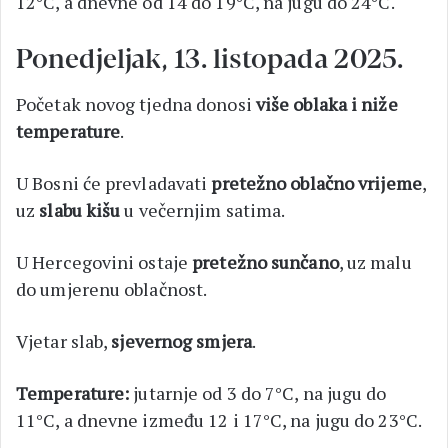
12°C, a dnevne od 14 do 19°C, na jugu do 24°C.
Ponedjeljak, 13. listopada 2025.
Početak novog tjedna donosi
više oblaka i niže
temperature
.
U Bosni će prevladavati
pretežno oblačno vrijeme
,
uz
slabu kišu
u večernjim satima.
U Hercegovini ostaje
pretežno sunčano
, uz malu
do umjerenu oblačnost.
Vjetar slab,
sjevernog smjera
.
Temperature:
jutarnje od 3 do 7°C, na jugu do
11°C, a dnevne između 12 i 17°C, na jugu do 23°C.