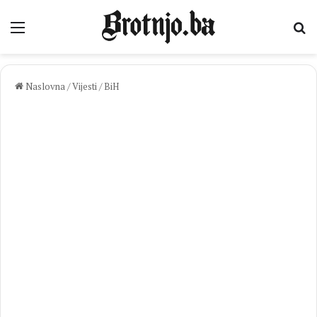
Izbornik
Pr
Naslovna
/
Vijesti
/
BiH