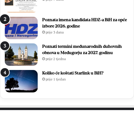
Poznata imena kandidata HDZ-a BiH za opće
izbore 2026. godine
prije 3 dana
Poznati termini međunarodnih duhovnih
obnova u Međugorju za 2027. godinu
prije 2 tjedna
Koliko će koštati Starlink u BiH?
prije 1 tjedan
PROČITAJTE JOŠ…