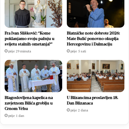
Fra Ivan Slišković: “Kome
Blatničke note dobrote 2026:
poklanjamo svoju pažnju u
Mate Bulić ponovno okuplja
svijetu stalnih ometanja?”
Hercegovinu i Dalmaciju
prije 29 minuta
prije 5 sati
Blagoslovljena kapelica na
U Blizancima proslavljen 18.
zavjetnom Bilića groblju u
Dan Blizanaca
Crnom Vrhu
prije 2 dana
prije 1 dan