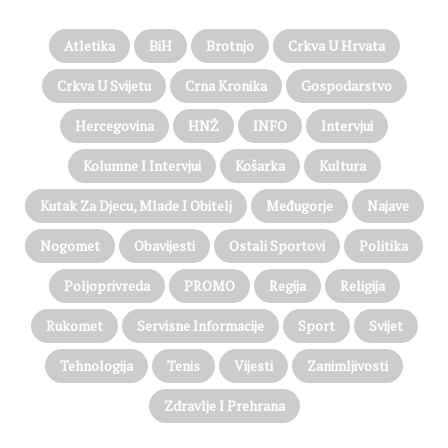
Atletika
BiH
Brotnjo
Crkva U Hrvata
Crkva U Svijetu
Crna Kronika
Gospodarstvo
Hercegovina
HNŽ
INFO
Intervjui
Kolumne I Intervjui
Košarka
Kultura
Kutak Za Djecu, Mlade I Obitelj
Međugorje
Najave
Nogomet
Obavijesti
Ostali Sportovi
Politika
Poljoprivreda
PROMO
Regija
Religija
Rukomet
Servisne Informacije
Sport
Svijet
Tehnologija
Tenis
Vijesti
Zanimljivosti
Zdravlje I Prehrana