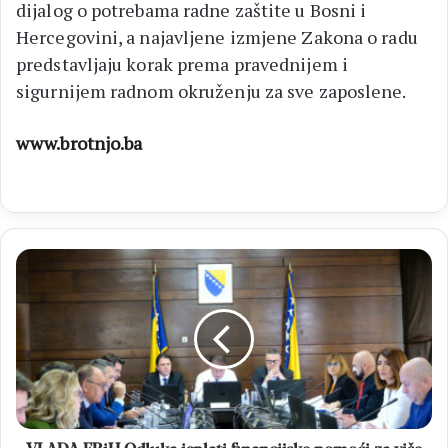
dijalog o potrebama radne zaštite u Bosni i
Hercegovini, a najavljene izmjene Zakona o radu
predstavljaju korak prema pravednijem i
sigurnijem radnom okruženju za sve zaposlene.
www.brotnjo.ba
VLADA
FBiH
Odluka
isplati
financijske
pomoći
za
više
od
12