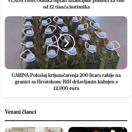
VLADA FBiH Odluka isplati financijske pomoći za više
tisuća
od 12 tisuća korisnika
korisnika
CARINA
Pokušaj
krijumčarenja
200
litara
rakije
na
granici
sa
Hrvatskom:
CARINA Pokušaj krijumčarenja 200 litara rakije na
BiH
granici sa Hrvatskom: BiH državljanin kažnjen s
državljanin
12.000 eura
kažnjen
s
12.000
eura
Vezani članci