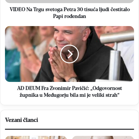
čestitalo
Papi
VIDEO Na Trgu svetoga Petra 30 tisuća ljudi čestitalo
rođendan
Papi rođendan
AD
DEUM
Fra
Zvonimir
Pavičić:
„Odgovornost
župnika
u
Međugorju
bila
AD DEUM Fra Zvonimir Pavičić: „Odgovornost
mi
župnika u Međugorju bila mi je veliki strah“
je
veliki
strah“
Vezani članci