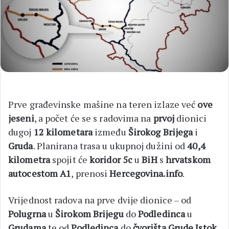
Prve građevinske mašine na teren izlaze već
ove
jeseni
, a počet će se s radovima na
prvoj
dionici
dugoj
12 kilometara
između
Širokog Brijega
i
Gruda
. Planirana trasa u ukupnoj dužini od
40,4
kilometra
spojit će
koridor 5c
u
BiH
s
hrvatskom
autocestom A1
, prenosi
Hercegovina.info
.
Vrijednost radova na prve dvije dionice – od
Polugrna
u
Širokom Brijegu
do
Podledinca
u
Grudama
te od
Podledinca
do
čvorišta Grude Istok