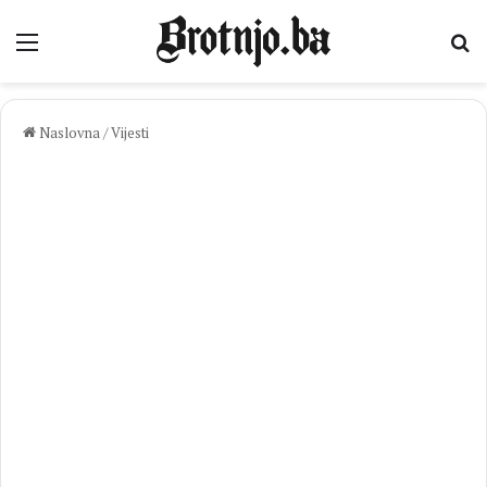
Izbornik
Pr
Naslovna
/
Vijesti