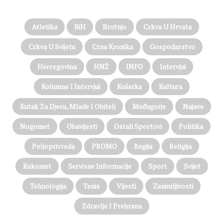
Atletika
BiH
Brotnjo
Crkva U Hrvata
Crkva U Svijetu
Crna Kronika
Gospodarstvo
Hercegovina
HNŽ
INFO
Intervjui
Kolumne I Intervjui
Košarka
Kultura
Kutak Za Djecu, Mlade I Obitelj
Međugorje
Najave
Nogomet
Obavijesti
Ostali Sportovi
Politika
Poljoprivreda
PROMO
Regija
Religija
Rukomet
Servisne Informacije
Sport
Svijet
Tehnologija
Tenis
Vijesti
Zanimljivosti
Zdravlje I Prehrana