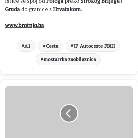
ističe se spoj od
Pologa
preko
Širokog Brijega
i
Gruda
do granice s
Hrvatskom
.
www.brotnjo.ba
A1
Cesta
JP Autoceste FBiH
mostarrka zaobilaznica
VIDEO
Na
Trgu
svetoga
Petra
30
tisuća
ljudi