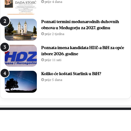
prije 4 dana
Poznati termini međunarodnih duhovnih
obnova u Međugorju za 2027. godinu
prije 2 tjedna
Poznata imena kandidata HDZ-a BiH za opće
izbore 2026. godine
prije 11 sati
Koliko će koštati Starlink u BiH?
prije 5 dana
PROČITAJTE JOŠ…