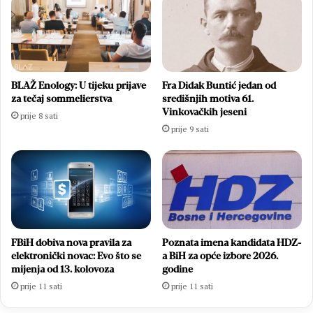
BLAŽ Enology: U tijeku prijave
Fra Didak Buntić jedan od
za tečaj sommelierstva
središnjih motiva 61.
Vinkovačkih jeseni
prije 8 sati
prije 9 sati
FBiH dobiva nova pravila za
Poznata imena kandidata HDZ-
elektronički novac: Evo što se
a BiH za opće izbore 2026.
mijenja od 13. kolovoza
godine
prije 11 sati
prije 11 sati