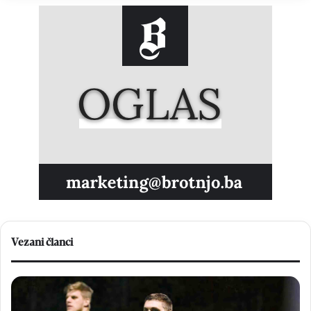
Vezani članci
Matej
Br
Rozić:
Em