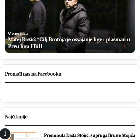
“Cilj
Sto
Brotnja
bri
je
u
osvajanje
vel
lige
po
i
Hr
prije 8 sati
plasman
Matej Rozić: “Cilj Brotnja je osvajanje lige i plasman u
na
u
Br
a
Prvu ligu FBiH
Prvu
ligu
FBiH
Pronađi nas na Facebooku
Najčitanije
Preminula Dada Stojić, supruga Brune Stojića