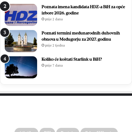
Poznata imena kandidata HDZ-a BiH za opće
izbore 2026. godine
prije 2 dana
Poznati termini međunarodnih duhovnih
obnova u Međugorju za 2027. godinu
prije 2 tjedna
Koliko će koštati Starlink u BiH?
prije 7 dana
PROČITAJTE JOŠ…