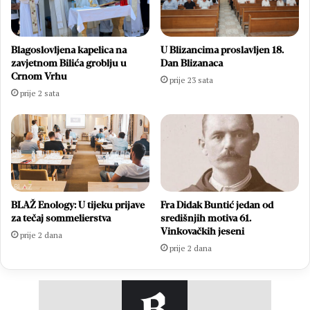
Blagoslovljena kapelica na
U Blizancima proslavljen 18.
zavjetnom Bilića groblju u
Dan Blizanaca
Crnom Vrhu
prije 23 sata
prije 2 sata
BLAŽ Enology: U tijeku prijave
Fra Didak Buntić jedan od
za tečaj sommelierstva
središnjih motiva 61.
Vinkovačkih jeseni
prije 2 dana
prije 2 dana