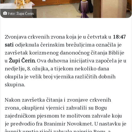
Foto: Župa Čerin
Zvonjava crkvenih zvona koja je u četvrtak u
18:47
sati
odjeknula čerinskim brežuljcima označila je
završetak korizmenog danonoćnog čitanja Biblije
u
Župi Čerin
. Ova duhovna inicijativa započela je u
nedjelju, 8. ožujka, a tijekom nekoliko dana
okupila je velik broj vjernika različitih dobnih
skupina.
Nakon završetka čitanja i zvonjave crkvenih
zvona, okupljeni vjernici zahvalili su Bogu
zajedničkom pjesmom te molitvom zahvale koju
je predvodio fra Branimir Novokmet. U nastavku je
župnik uputio riječi zahvale najprije Bogu, a