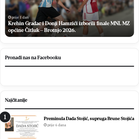
izborili
gr
finale
u
MNL
Cr
prije 1 dan
MZ
Krehin Gradac i Donji Hamzići izborili finale MNL MZ
Vr
općine
općine Čitluk – Brotnjo 2026.
Čitluk
–
Brotnjo
2026.
Pronađi nas na Facebooku
Najčitanije
Preminula Dada Stojić, supruga Brune Stojića
prije 6 dana