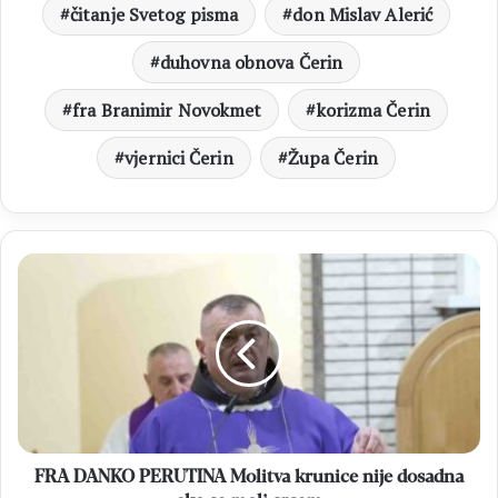
čitanje Svetog pisma
don Mislav Alerić
duhovna obnova Čerin
fra Branimir Novokmet
korizma Čerin
vjernici Čerin
Župa Čerin
FRA
DANKO
PERUTINA
Molitva
krunice
nije
dosadna
ako
se
moli
FRA DANKO PERUTINA Molitva krunice nije dosadna
srcem