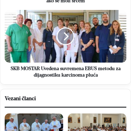
ako se moli srcem
SKB
MOSTAR
Uvedena
suvremena
EBUS
metodu
za
dijagnostiku
karcinoma
pluća
SKB MOSTAR Uvedena suvremena EBUS metodu za
dijagnostiku karcinoma pluća
Vezani članci