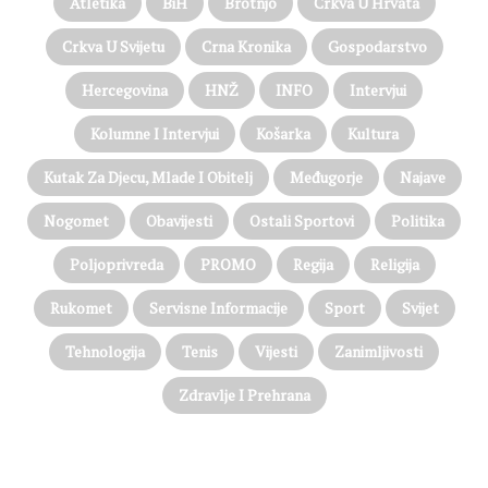
Atletika
BiH
Brotnjo
Crkva U Hrvata
Crkva U Svijetu
Crna Kronika
Gospodarstvo
Hercegovina
HNŽ
INFO
Intervjui
Kolumne I Intervjui
Košarka
Kultura
Kutak Za Djecu, Mlade I Obitelj
Međugorje
Najave
Nogomet
Obavijesti
Ostali Sportovi
Politika
Poljoprivreda
PROMO
Regija
Religija
Rukomet
Servisne Informacije
Sport
Svijet
Tehnologija
Tenis
Vijesti
Zanimljivosti
Zdravlje I Prehrana
@on Twitter