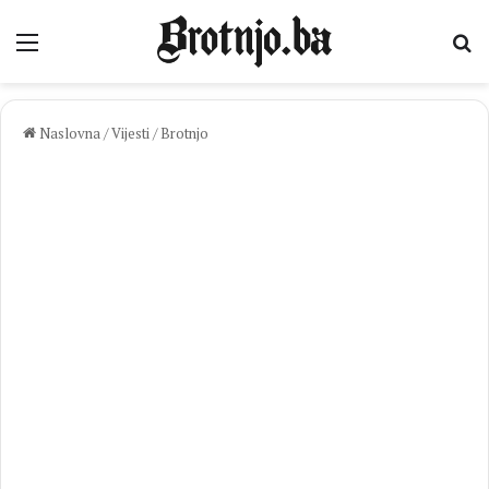
Izbornik
Pr
Naslovna
/
Vijesti
/
Brotnjo