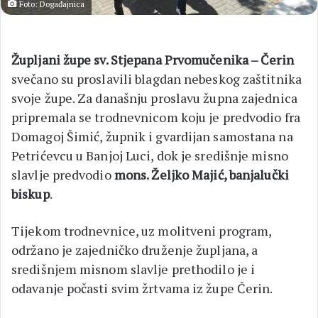
Foto: Događajnica
Župljani župe sv. Stjepana Prvomučenika – Čerin
svečano su proslavili blagdan nebeskog zaštitnika
svoje župe. Za današnju proslavu župna zajednica
pripremala se trodnevnicom koju je predvodio fra
Domagoj Šimić, župnik i gvardijan samostana na
Petrićevcu u Banjoj Luci, dok je središnje misno
slavlje predvodio
mons. Željko Majić, banjalučki
biskup
.
Tijekom trodnevnice, uz molitveni program,
održano je zajedničko druženje župljana, a
središnjem misnom slavlje prethodilo je i
odavanje počasti svim žrtvama iz župe Čerin.