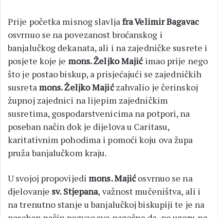
Prije početka misnog slavlja
fra Velimir Bagavac
osvrnuo se na povezanost broćanskog i
banjalučkog dekanata, ali i na zajedničke susrete i
posjete koje je
mons. Željko Majić
imao prije nego
što je postao biskup, a prisjećajući se zajedničkih
susreta
mons. Željko Majić
zahvalio je čerinskoj
župnoj zajednici na lijepim zajedničkim
susretima, gospodarstvenicima na potpori, na
poseban način dok je dijelova u Caritasu,
karitativnim pohodima i pomoći koju ova župa
pruža banjalučkom kraju.
U svojoj propovijedi
mons. Majić
osvrnuo se na
djelovanje
sv. Stjepana
, važnost mučeništva, ali i
na trenutno stanje u banjalučkoj biskupiji te je na
poseban način pozvao sve nazočne da, po uzoru na