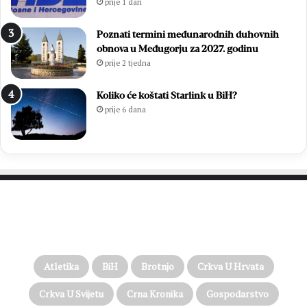
prije 1 dan
Poznati termini međunarodnih duhovnih
obnova u Međugorju za 2027. godinu
prije 2 tjedna
Koliko će koštati Starlink u BiH?
prije 6 dana
PROČITAJTE JOŠ…
Atletika
BiH
Brotnjo
Crkva U Hrvata
Crkva U Svijetu
Crna Kronika
Gospodarstvo