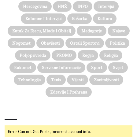
Hercegovina
HNŽ
INFO
Intervjui
Kolumne I Intervjui
Košarka
Kultura
Kutak Za Djecu, Mlade I Obitelj
Međugorje
Najave
Nogomet
Obavijesti
Ostali Sportovi
Politika
Poljoprivreda
PROMO
Regija
Religija
Rukomet
Servisne Informacije
Sport
Svijet
Tehnologija
Tenis
Vijesti
Zanimljivosti
Zdravlje I Prehrana
@on Twitter
Error Can not Get Posts, Incorrect account info.