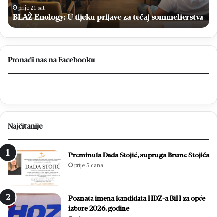
M
prije 21 sat
op
BLAŽ Enology: U tijeku prijave za tečaj sommelierstva
Čit
–
Br
20
Pronađi nas na Facebooku
Najčitanije
Preminula Dada Stojić, supruga Brune Stojića
prije 5 dana
Poznata imena kandidata HDZ-a BiH za opće
izbore 2026. godine