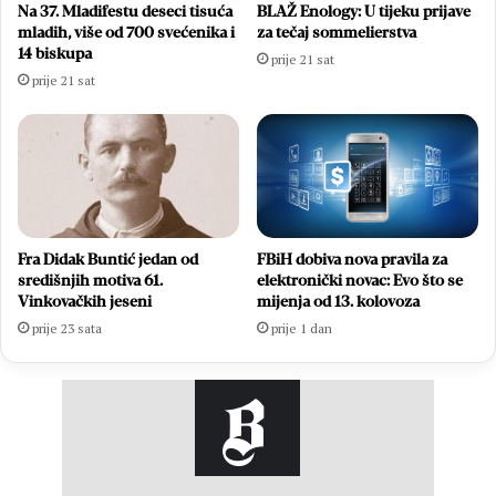
Na 37. Mladifestu deseci tisuća
BLAŽ Enology: U tijeku prijave
mladih, više od 700 svećenika i
za tečaj sommelierstva
14 biskupa
prije 21 sat
prije 21 sat
Fra Didak Buntić jedan od
FBiH dobiva nova pravila za
središnjih motiva 61.
elektronički novac: Evo što se
Vinkovačkih jeseni
mijenja od 13. kolovoza
prije 23 sata
prije 1 dan