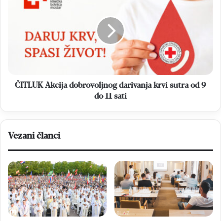
Akcija
zakonodavne
dobrovoljnog
promjene
darivanja
krvi
sutra
od
9
do
11
ČITLUK Akcija dobrovoljnog darivanja krvi sutra od 9
sati
do 11 sati
Vezani članci