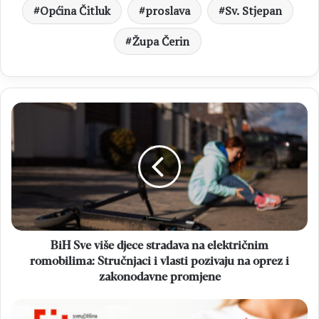
Općina Čitluk
proslava
Sv. Stjepan
Župa Čerin
BiH
Sve
više
djece
stradava
na
električnim
romobilima:
Stručnjaci
i
BiH Sve više djece stradava na električnim
vlasti
romobilima: Stručnjaci i vlasti pozivaju na oprez i
pozivaju
zakonodavne promjene
na
oprez
ČITLUK
i