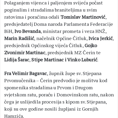
Polaganjem vijenca i paljenjem svijeća počast
poginulim i stradalima braniteljima u svim
ratovima i poraćima odali
Tomislav Martinović
,
predsjedatelj Doma naroda Parlamenta Federacije
BiH,
Ivo Bevanda
, ministar prometa i veza HNŽ,
Marin Radišić
, načelnik Općine Čitluk,
Ivica Jerkić
,
predsjednik Općinskog vijeća Čitluk,
Gojko
Zvonimir Martinac
, predsjednik MZ Čerin te
Lidija Šarac
,
Stipe Martinac i Vinko Luburić
.
Fra Velimir Bagavac
, župnik župe sv. Stjepana
Prvomučenika – Čerin predvodio je molitvu kod
spomenika stradalima u Prvom i Drugom
svjetskom ratu, poraću i Domovinskom ratu, nakon
čega je uslijedila procesija s kipom sv. Stjepana,
koji su ove godine nosili župljani iz Gornjih
Hamzića.