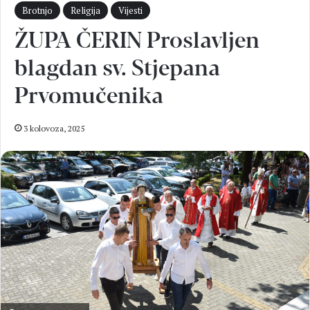
Brotnjo
Religija
Vijesti
ŽUPA ČERIN Proslavljen
blagdan sv. Stjepana
Prvomučenika
3 kolovoza, 2025