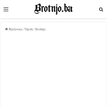
Izbornik
Pr
Naslovna
/
Vijesti
/
Brotnjo