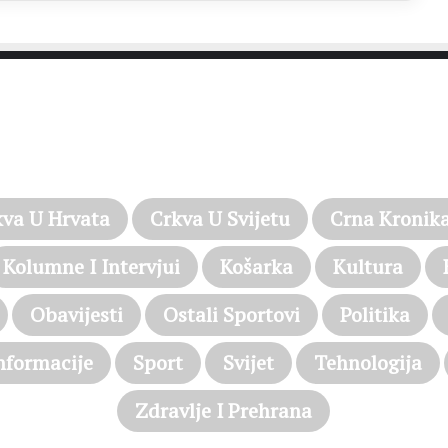
PROČITAJTE JOŠ…
kva U Hrvata
Crkva U Svijetu
Crna Kronik
Kolumne I Intervjui
Košarka
Kultura
Obavijesti
Ostali Sportovi
Politika
nformacije
Sport
Svijet
Tehnologija
Zdravlje I Prehrana