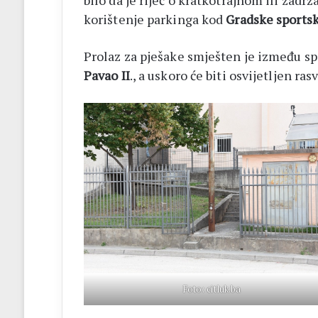
bilo da je riječ o kratkotrajnom ili zadr
korištenje parkinga kod
Gradske sports
Prolaz za pješake smješten je između sp
Pavao II
., a uskoro će biti osvijetljen ra
Foto: citluk.ba