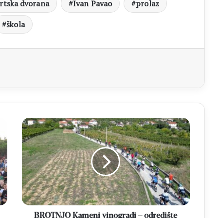
rtska dvorana
Ivan Pavao
prolaz
škola
aj
BROTNJO
Kameni
vinogradi
–
odredište
šeste
biciklističke
vožnje
BROTNJO Kameni vinogradi – odredište