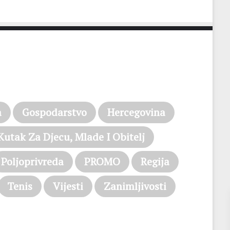
a
Gospodarstvo
Hercegovina
Kutak Za Djecu, Mlade I Obitelj
Poljoprivreda
PROMO
Regija
Tenis
Vijesti
Zanimljivosti