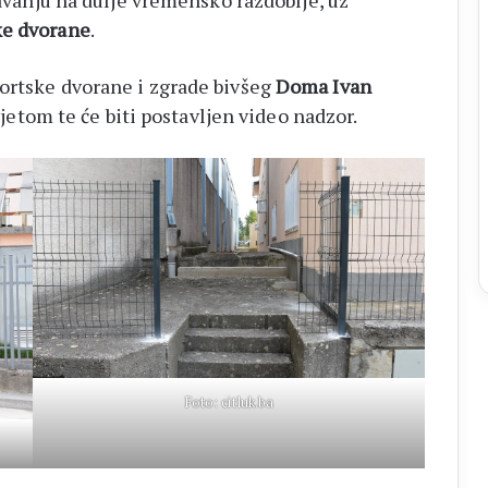
žavanju na dulje vremensko razdoblje, uz
ke dvorane
.
ortske dvorane i zgrade bivšeg
Doma Ivan
svjetom te će biti postavljen video nadzor.
Foto: citluk.ba