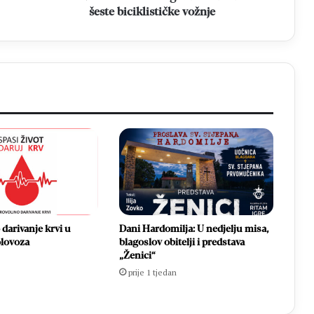
šeste biciklističke vožnje
darivanje krvi u
Dani Hardomilja: U nedjelju misa,
olovoza
blagoslov obitelji i predstava
„Ženici“
prije 1 tjedan