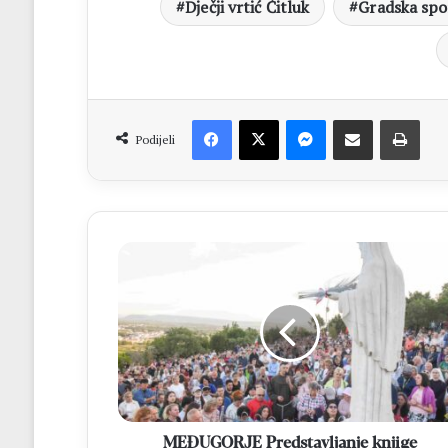
Dječji vrtić Čitluk
Gradska spo
Facebook
X
Messenger
Dijeli putem Emaila
Print
Podijeli
MEĐUGORJE
Predstavljanje
knjige
„Kraljica
Mira“
u
Dvorani
Ivana
Pavla
II.
MEĐUGORJE Predstavljanje knjige