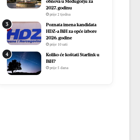
obnova u Međugorju za
2027. godinu
prije 2 tjedna
Poznata imena kandidata
HDZ-a BiH za opće izbore
2026. godine
prije 10 sati
Koliko će koštati Starlink u
BiH?
prije 5 dana