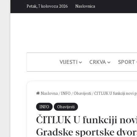
Petak, 7 kolovoza 2026
Naslovnica
VIJESTI
CRKVA
SPORT
Naslovna
/
INFO
/
Obavijesti
/
ČITLUK U funkciji novi 
INFO
Obavijesti
ČITLUK U funkciji novi
Gradske sportske dvo