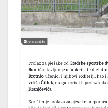
ligu
FBiH
Foto: citluk.ba
Prolaz za pješake od
Gradske sportske d
Buntića
stavljen je u funkciju te djelat
Brotnjo
, učenici i njihovi roditelji, kao 
vrtića Čitluk
, mogu koristiti prolaz kako
Kranjčevića
.
Korištenje prolaza za pješake preporuč