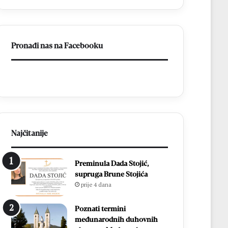
14
biskupa
Pronađi nas na Facebooku
Najčitanije
Preminula Dada Stojić,
supruga Brune Stojića
prije 4 dana
Poznati termini
međunarodnih duhovnih