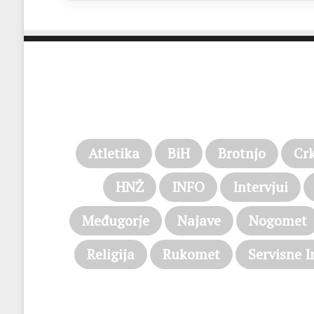
Atletika
BiH
Brotnjo
Cr
HNŽ
INFO
Intervjui
Međugorje
Najave
Nogomet
Religija
Rukomet
Servisne I