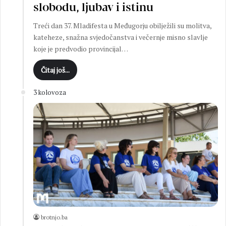
slobodu, ljubav i istinu
Treći dan 37. Mladifesta u Međugorju obilježili su molitva,
kateheze, snažna svjedočanstva i večernje misno slavlje
koje je predvodio provincijal…
Čitaj još...
3 kolovoza
brotnjo.ba