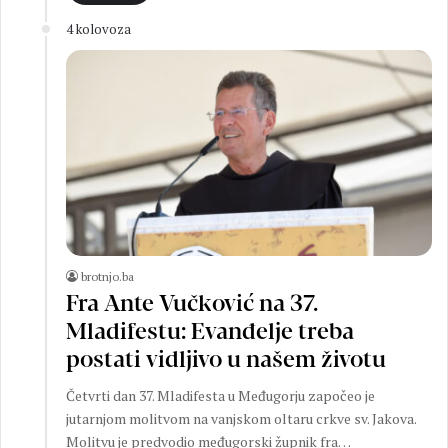
4 kolovoza
brotnjo.ba
Fra Ante Vučković na 37.
Mladifestu: Evanđelje treba
postati vidljivo u našem životu
Četvrti dan 37. Mladifesta u Međugorju započeo je
jutarnjom molitvom na vanjskom oltaru crkve sv. Jakova.
Molitvu je predvodio međugorski župnik fra…