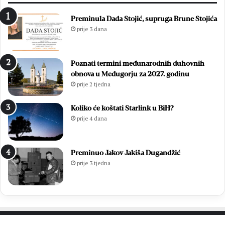
t
n
Preminula Dada Stojić, supruga Brune Stojića
i
prije 3 dana
c
u
O
Poznati termini međunarodnih duhovnih
l
obnova u Međugorju za 2027. godinu
u
prije 2 tjedna
j
e
:
Koliko će koštati Starlink u BiH?
P
prije 4 dana
o
b
j
Preminuo Jakov Jakiša Dugandžić
e
prije 3 tjedna
d
a
k
o
j
a