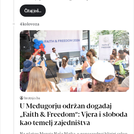
Čitaj još...
4 kolovoza
brotnjo.ba
U Međugorju održan događaj
„Faith & Freedom“: Vjera i sloboda
kao temelj zajedništva
Na platou Muzeja Naša Majka, u neposrednoj blizini crkve