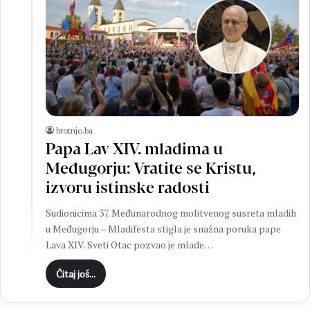
brotnjo.ba
Papa Lav XIV. mladima u
Međugorju: Vratite se Kristu,
izvoru istinske radosti
Sudionicima 37. Međunarodnog molitvenog susreta mladih
u Međugorju – Mladifesta stigla je snažna poruka pape
Lava XIV. Sveti Otac pozvao je mlade…
Čitaj još...