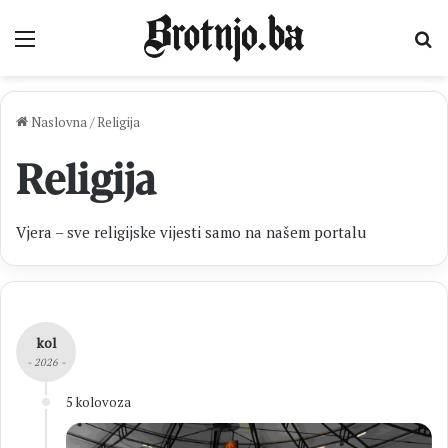
Izbornik
Pr
Naslovna
/
Religija
Religija
Vjera – sve religijske vijesti samo na našem portalu
kol
- 2026 -
5 kolovoza