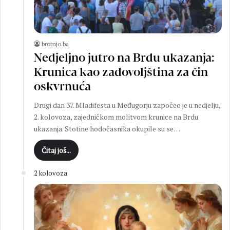
brotnjo.ba
Nedjeljno jutro na Brdu ukazanja:
Krunica kao zadovoljština za čin
oskvrnuća
Drugi dan 37. Mladifesta u Međugorju započeo je u nedjelju,
2. kolovoza, zajedničkom molitvom krunice na Brdu
ukazanja. Stotine hodočasnika okupile su se…
Čitaj još...
2 kolovoza