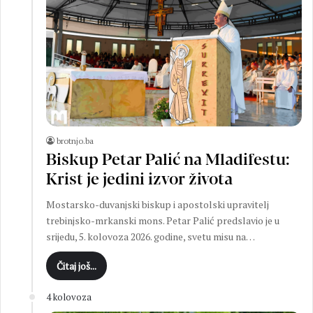
brotnjo.ba
Biskup Petar Palić na Mladifestu:
Krist je jedini izvor života
Mostarsko-duvanjski biskup i apostolski upravitelj
trebinjsko-mrkanski mons. Petar Palić predslavio je u
srijedu, 5. kolovoza 2026. godine, svetu misu na…
Čitaj još...
4 kolovoza