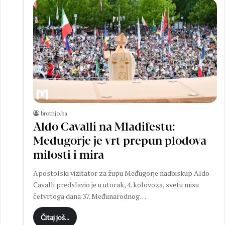
brotnjo.ba
Aldo Cavalli na Mladifestu:
Međugorje je vrt prepun plodova
milosti i mira
Apostolski vizitator za župu Međugorje nadbiskup Aldo
Cavalli predslavio je u utorak, 4. kolovoza, svetu misu
četvrtoga dana 37. Međunarodnog…
Čitaj još...