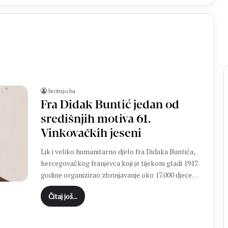
brotnjo.ba
Fra Didak Buntić jedan od
B
središnjih motiva 61.
r
Vinkovačkih jeseni
o
ć
Lik i veliko humanitarno djelo fra Didaka Buntića,
a
hercegovačkog franjevca koji je tijekom gladi 1917.
n
godine organizirao zbrinjavanje oko 17.000 djece…
prije 5 sati
k
j Brotnja je
Broćanka Emilie Stojić briljirala u
a
Čitaj još...
plasman u Prvu ligu
velikoj pobjedi Hrvatske nad
E
Brazilom
m
i