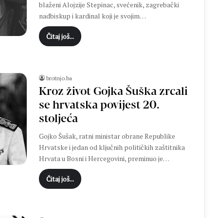
blaženi Alojzije Stepinac, svećenik, zagrebački
a
nadbiskup i kardinal koji je svojim…
d
B
Čitaj još...
r
a
z
i
brotnjo.ba
l
Kroz život Gojka Šuška zrcali
o
m
se hrvatska povijest 20.
stoljeća
Gojko Šušak, ratni ministar obrane Republike
Hrvatske i jedan od ključnih političkih zaštitnika
Hrvata u Bosni i Hercegovini, preminuo je…
Čitaj još...