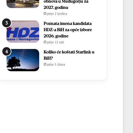
i
h
obnova u Međugorju za
r
,
2027. godinu
Ć
v
prije 2 tjedna
a
i
Poznata imena kandidata
v
š
HDZ-a BiH za opće izbore
a
e
2026. godine
r
o
prije 12 sati
p
d
o
7
Koliko će koštati Starlink u
n
0
BiH?
o
0
prije 5 dana
v
s
n
v
o
e
u
ć
p
e
o
n
z
i
n
k
a
a
t
i
o
1