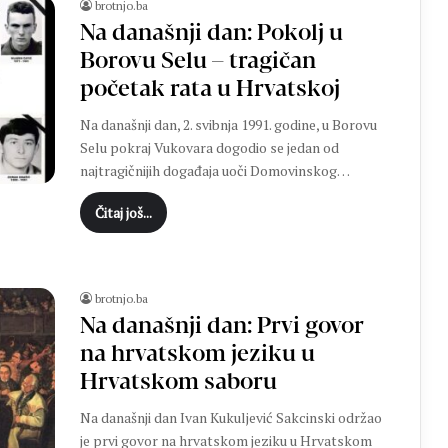
brotnjo.ba
Na današnji dan: Pokolj u
Borovu Selu – tragičan
početak rata u Hrvatskoj
Na današnji dan, 2. svibnja 1991. godine, u Borovu
Selu pokraj Vukovara dogodio se jedan od
najtragičnijih događaja uoči Domovinskog…
Čitaj još...
brotnjo.ba
Na današnji dan: Prvi govor
na hrvatskom jeziku u
Hrvatskom saboru
Na današnji dan Ivan Kukuljević Sakcinski održao
je prvi govor na hrvatskom jeziku u Hrvatskom