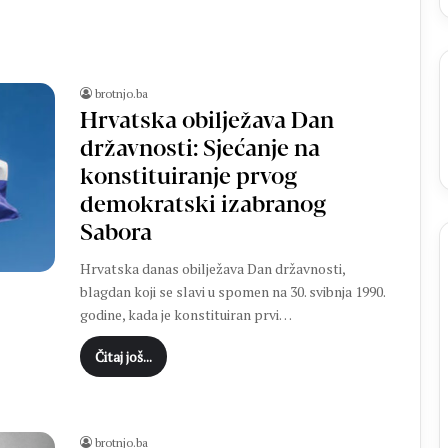
l
i
e
S
t
brotnjo.ba
o
Hrvatska obilježava Dan
j
državnosti: Sjećanje na
i
konstituiranje prvog
ć
b
demokratski izabranog
r
Sabora
i
l
Hrvatska danas obilježava Dan državnosti,
j
blagdan koji se slavi u spomen na 30. svibnja 1990.
i
godine, kada je konstituiran prvi…
r
a
Čitaj još...
l
a
u
v
brotnjo.ba