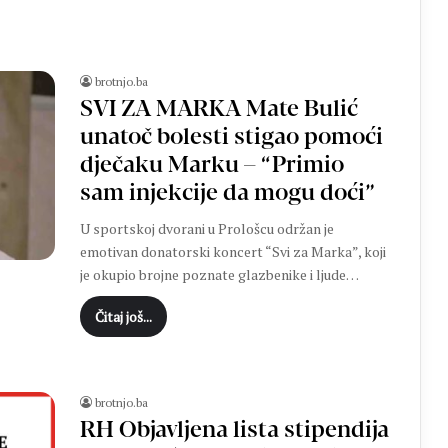
brotnjo.ba
SVI ZA MARKA Mate Bulić
unatoč bolesti stigao pomoći
dječaku Marku – “Primio
sam injekcije da mogu doći”
U sportskoj dvorani u Prološcu održan je
emotivan donatorski koncert “Svi za Marka”, koji
je okupio brojne poznate glazbenike i ljude…
Čitaj još...
brotnjo.ba
RH Objavljena lista stipendija