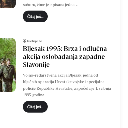
saboru, čime je ispisana jedna…
Čitaj još...
brotnjo.ba
Bljesak 1995: Brza i odlučna
akcija oslobađanja zapadne
Slavonije
Vojno-redarstvena akcija Bljesak, jedna od
ključnih operacija Hrvatske vojske i specijalne
policije Republike Hrvatske, započela je 1. svibnja
1995. godine…
Čitaj još...