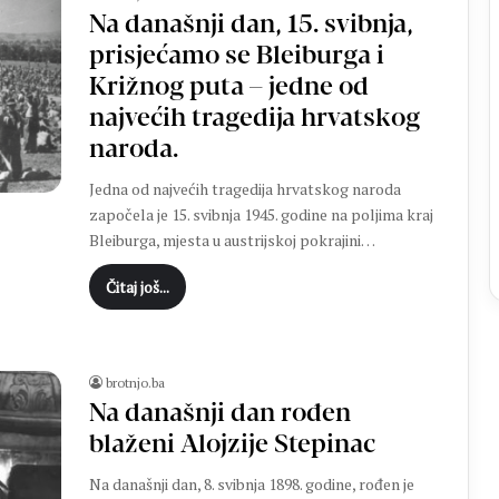
e
Na današnji dan, 15. svibnja,
l
i
prisjećamo se Bleiburga i
k
Križnog puta – jedne od
o
najvećih tragedija hrvatskog
j
p
naroda.
o
Jedna od najvećih tragedija hrvatskog naroda
b
j
započela je 15. svibnja 1945. godine na poljima kraj
e
Bleiburga, mjesta u austrijskoj pokrajini…
d
i
Čitaj još...
H
r
v
a
brotnjo.ba
t
Na današnji dan rođen
s
blaženi Alojzije Stepinac
k
e
Na današnji dan, 8. svibnja 1898. godine, rođen je
n