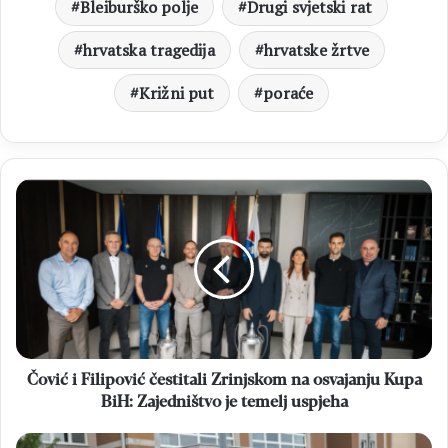
Bleiburško polje
Drugi svjetski rat
hrvatska tragedija
hrvatske žrtve
Križni put
poraće
Čović
i
Filipović
čestitali
Zrinjskom
na
osvajanju
Kupa
BiH:
Zajedništvo
Čović i Filipović čestitali Zrinjskom na osvajanju Kupa
je
BiH: Zajedništvo je temelj uspjeha
temelj
uspjeha
Učenice