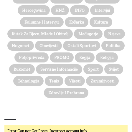
Hercegovina
HNŽ
INFO
Intervjui
Kolumne I Intervjui
Košarka
Kultura
Kutak Za Djecu, Mlade I Obitelj
Međugorje
Najave
Nogomet
Obavijesti
Ostali Sportovi
Politika
Poljoprivreda
PROMO
Regija
Religija
Rukomet
Servisne Informacije
Sport
Svijet
Tehnologija
Tenis
Vijesti
Zanimljivosti
Zdravlje I Prehrana
@on Twitter
Error Can not Get Posts, Incorrect account info.