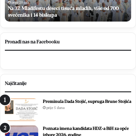
sommelierstva
 700
prije 20 sati
BLAŽ Enology: U tijeku prijave za tečaj sommeliers
Pronađi nas na Facebooku
Najčitanije
Preminula Dada Stojić, supruga Brune Stojića
prije 5 dana
Poznata imena kandidata HDZ-a BiH za opće
izbore 2026. godine