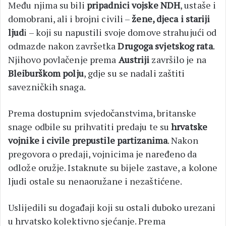
Među njima su bili
pripadnici vojske NDH
, ustaše i
domobrani, ali i brojni civili –
žene, djeca i stariji
ljud
i – koji su napustili svoje domove strahujući od
odmazde nakon završetka
Drugoga svjetskog rata
.
Njihovo povlačenje prema
Austriji
završilo je na
Bleiburškom polju
, gdje su se nadali zaštiti
savezničkih snaga.
Prema dostupnim svjedočanstvima, britanske
snage odbile su prihvatiti predaju te su
hrvatske
vojnike i civile prepustile partizanima
. Nakon
pregovora o predaji, vojnicima je naređeno da
odlože oružje. Istaknute su bijele zastave, a kolone
ljudi ostale su nenaoružane i nezaštićene.
Uslijedili su događaji koji su ostali duboko urezani
u hrvatsko kolektivno sjećanje. Prema