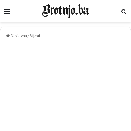
Izbornik
Pr
Naslovna
/
Vijesti