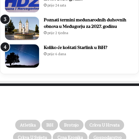
prije 24 sata
Poznati termini međunarodnih duhovnih
obnova u Međugorju za 2027. godinu
prije 2 tjedna
Koliko će koštati Starlink u BiH?
prije 6 dana
PROČITAJTE JOŠ…
Atletika
BiH
Brotnjo
Crkva U Hrvata
Crkva U Svijetu
Crna Kronika
Gospodarstvo