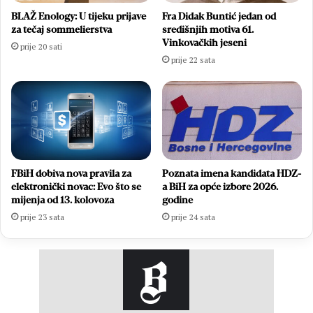
BLAŽ Enology: U tijeku prijave
Fra Didak Buntić jedan od
za tečaj sommelierstva
središnjih motiva 61.
Vinkovačkih jeseni
prije 20 sati
prije 22 sata
FBiH dobiva nova pravila za
Poznata imena kandidata HDZ-
elektronički novac: Evo što se
a BiH za opće izbore 2026.
mijenja od 13. kolovoza
godine
prije 23 sata
prije 24 sata