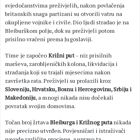
svjedočanstvima preživjelih, nakon povlačenja
britanskih snaga partizani su otvorili vatru na
okupljene vojnike i civile. Dio ljudi stradao je na
Bleiburškom polju, dok su preživjeli potom
prisilno vraćeni prema Jugoslaviji.
Time je započeo
Križni put
– niz prisilnih
marševa, zarobljeničkih kolona, likvidacija i
stradanja koji su trajali mjesecima nakon
završetka rata. Preživjeli su prolazili kroz
Sloveniju, Hrvatsku, Bosnu i Hercegovinu, Srbiju i
Makedoniju
, a mnogi nikada nisu dočekali
povratak svojim domovima.
Točan broj žrtava
Bleiburga i Križnog puta
nikada
nije precizno utvrđen. Povjesničari i istraživači
navode različite procjene, a upravo ta