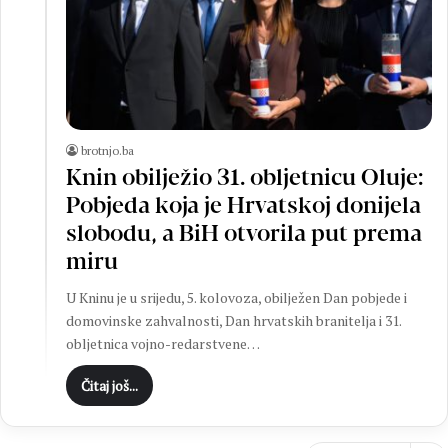
brotnjo.ba
Knin obilježio 31. obljetnicu Oluje:
Pobjeda koja je Hrvatskoj donijela
slobodu, a BiH otvorila put prema
miru
U Kninu je u srijedu, 5. kolovoza, obilježen Dan pobjede i
domovinske zahvalnosti, Dan hrvatskih branitelja i 31.
obljetnica vojno-redarstvene…
Čitaj još...