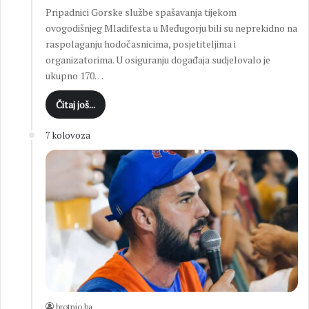
Pripadnici Gorske službe spašavanja tijekom
ovogodišnjeg Mladifesta u Međugorju bili su neprekidno na
raspolaganju hodočasnicima, posjetiteljima i
organizatorima. U osiguranju događaja sudjelovalo je
ukupno 170…
Čitaj još...
7 kolovoza
brotnjo.ba