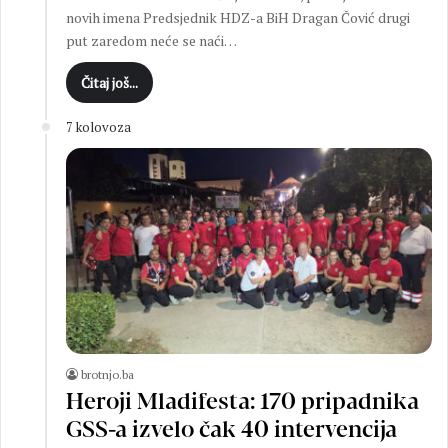
novih imena Predsjednik HDZ-a BiH Dragan Čović drugi
put zaredom neće se naći…
Čitaj još...
7 kolovoza
brotnjo.ba
Heroji Mladifesta: 170 pripadnika
GSS-a izvelo čak 40 intervencija