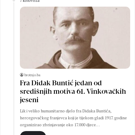
7 kolovoza
brotnjo.ba
Fra Didak Buntić jedan od
središnjih motiva 61. Vinkovačkih
jeseni
Lik i veliko humanitarno djelo fra Didaka Buntića,
hercegovačkog franjevca koji je tijekom gladi 1917. godine
organizirao zbrinjavanje oko 17.000 djece…