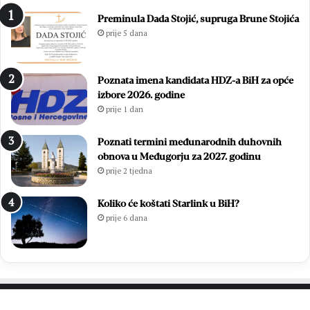
i
Preminula Dada Stojić, supruga Brune Stojića
ć
prije 5 dana
i
i
z
Poznata imena kandidata HDZ-a BiH za opće
b
izbore 2026. godine
o
prije 1 dan
r
i
l
Poznati termini međunarodnih duhovnih
i
obnova u Međugorju za 2027. godinu
f
prije 2 tjedna
i
n
Koliko će koštati Starlink u BiH?
a
prije 6 dana
l
e
M
N
L
M