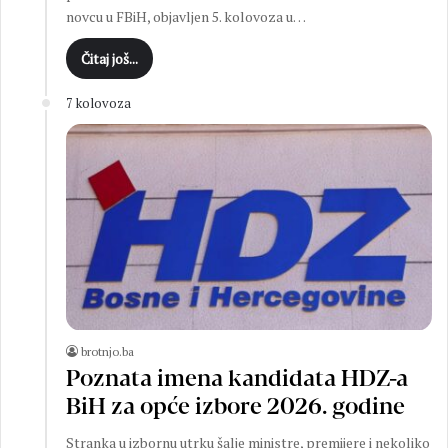
novcu u FBiH, objavljen 5. kolovoza u…
Čitaj još...
7 kolovoza
brotnjo.ba
Poznata imena kandidata HDZ-a
BiH za opće izbore 2026. godine
Stranka u izbornu utrku šalje ministre, premijere i nekoliko