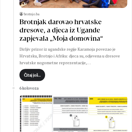
brotnjo.ba
Brotnjak darovao hrvatske
dresove, a djeca iz Ugande
zapjevala „Moja domovina“
Dirljiv prizor iz ugandske regije Karamoja povezao je
Hrvatsku, Brotnjo i Afriku: djeca su, odjevena u dresove
hrvatske nogometne reprezentacije,…
Čitaj još...
6 kolovoza