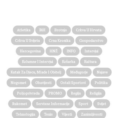
PROČITAJTE JOŠ…
Atletika
BiH
Brotnjo
Crkva U Hrvata
Crkva U Svijetu
Crna Kronika
Gospodarstvo
Hercegovina
HNŽ
INFO
Intervjui
Kolumne I Intervjui
Košarka
Kultura
Kutak Za Djecu, Mlade I Obitelj
Međugorje
Najave
Nogomet
Obavijesti
Ostali Sportovi
Politika
Poljoprivreda
PROMO
Regija
Religija
Rukomet
Servisne Informacije
Sport
Svijet
Tehnologija
Tenis
Vijesti
Zanimljivosti