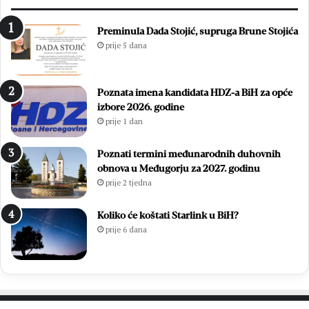
Preminula Dada Stojić, supruga Brune Stojića
prije 5 dana
Poznata imena kandidata HDZ-a BiH za opće
izbore 2026. godine
prije 1 dan
Poznati termini međunarodnih duhovnih
obnova u Međugorju za 2027. godinu
prije 2 tjedna
Koliko će koštati Starlink u BiH?
prije 6 dana