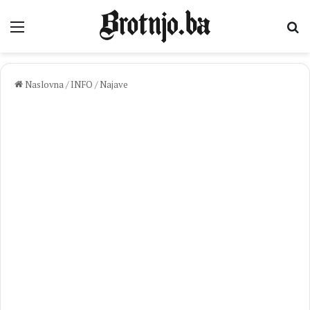
Izbornik
Pr
Naslovna
/
INFO
/
Najave