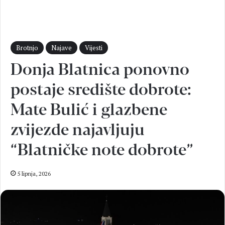
Brotnjo
Najave
Vijesti
Donja Blatnica ponovno
postaje središte dobrote:
Mate Bulić i glazbene
zvijezde najavljuju
“Blatničke note dobrote”
5 lipnja, 2026