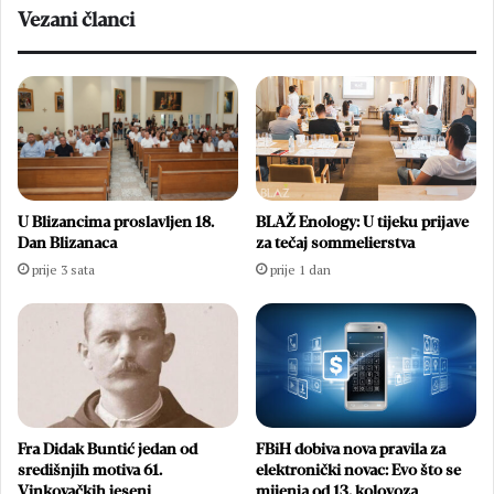
Vezani članci
U Blizancima proslavljen 18.
BLAŽ Enology: U tijeku prijave
Dan Blizanaca
za tečaj sommelierstva
prije 3 sata
prije 1 dan
Fra Didak Buntić jedan od
FBiH dobiva nova pravila za
središnjih motiva 61.
elektronički novac: Evo što se
Vinkovačkih jeseni
mijenja od 13. kolovoza