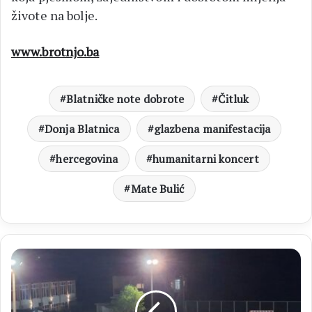
živote na bolje.
www.brotnjo.ba
Blatničke note dobrote
Čitluk
Donja Blatnica
glazbena manifestacija
hercegovina
humanitarni koncert
Mate Bulić
Otvorene
prijave
za
Futsal