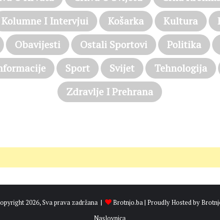
Kolumne I Intervjui
Košarka
Kultura
Obavijesti
Ostali Sportovi
Politika
nformacije
Sport
Svijet
Tehnologija
Zdravlje I Prehrana
opyright 2026, Sva prava zadržana |
Brotnjo.ba
| Proudly Hosted by
Brotnj
Naslovnica