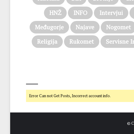
HNŽ
INFO
Intervjui
Međugorje
Najave
Nogomet
Religija
Rukomet
Servisne I
@on Twitter
Error Can not Get Posts, Incorrect account info.
© C