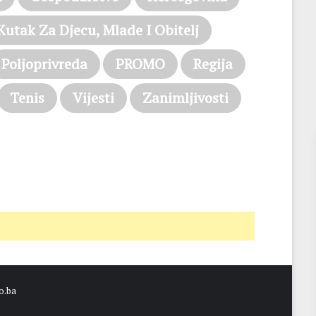
Kutak Za Djecu, Mlade I Obitelj
Poljoprivreda
PROMO
Regija
Tenis
Vijesti
Zanimljivosti
o.ba