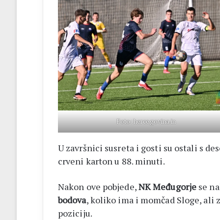
Foto: hercegovina.in
U završnici susreta i gosti su ostali s d
crveni karton u 88. minuti.
Nakon ove pobjede,
NK Međugorje
se na
bodova
, koliko ima i momčad Sloge, ali 
poziciju.