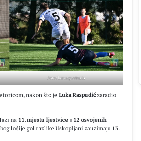
Foto: hercegovina.in
esetoricom, nakon što je
Luka Raspudić
zaradio
lazi na
11. mjestu ljestvice
s
12 osvojenih
zbog lošije gol razlike Uskopljani zauzimaju 13.