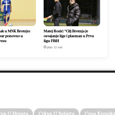
tak u MNK Brotnjo:
Matej Rozić: “Cilj Brotnja je
var ponovno u
osvajanje lige i plasman u Prvu
resu
ligu FBiH
prije 12 sati
PROČITAJTE JOŠ…
kva U Hrvata
Crkva U Svijetu
Crna Kronik