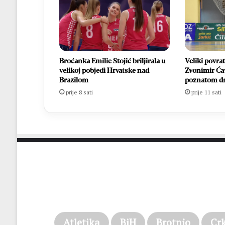
Broćanka Emilie Stojić briljirala u
Veliki povra
velikoj pobjedi Hrvatske nad
Zvonimir Ća
Brazilom
poznatom d
prije 8 sati
prije 11 sati
Atletika
BiH
Brotnjo
Cr