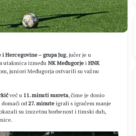
 i Hercegovine – grupa Jug
, jučer je u
na utakmica između
NK Međugorje
i
HNK
m, juniori Međugorja ostvarili su važnu
kić
već u
11. minuti susreta
, čime je donio
su domaći od
27. minute
igrali s igračem manje
pokazali su izuzetnu borbenost i timski duh,
mice.