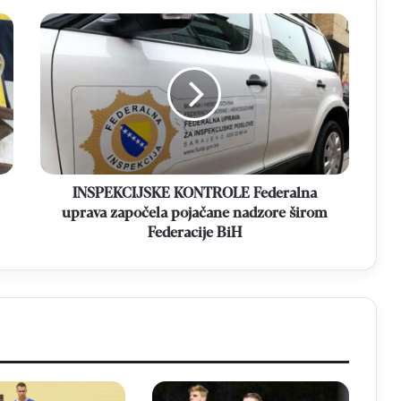
INSPEKCIJSKE
KONTROLE
Federalna
uprava
započela
pojačane
nadzore
širom
Federacije
BiH
INSPEKCIJSKE KONTROLE Federalna
uprava započela pojačane nadzore širom
Federacije BiH