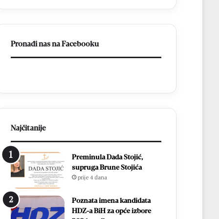
ligu
FBiH
Pronađi nas na Facebooku
Najčitanije
Preminula Dada Stojić,
supruga Brune Stojića
prije 4 dana
Poznata imena kandidata
HDZ-a BiH za opće izbore