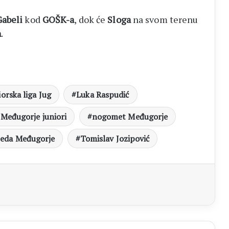
Gabeli
kod
GOŠK-a
, dok će
Sloga
na svom terenu
n
.
iorska liga Jug
Luka Raspudić
Međugorje juniori
nogomet Međugorje
jeda Međugorje
Tomislav Jozipović
aj