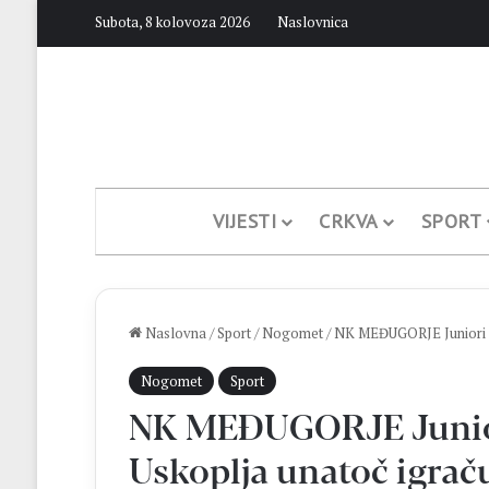
Subota, 8 kolovoza 2026
Naslovnica
VIJESTI
CRKVA
SPORT
Naslovna
/
Sport
/
Nogomet
/
NK MEĐUGORJE Juniori sl
Nogomet
Sport
NK MEĐUGORJE Juniori 
Uskoplja unatoč igrač