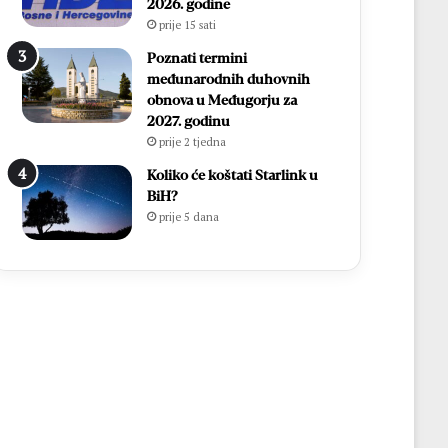
2026. godine
prije 15 sati
Poznati termini
međunarodnih duhovnih
obnova u Međugorju za
2027. godinu
prije 2 tjedna
Koliko će koštati Starlink u
BiH?
prije 5 dana