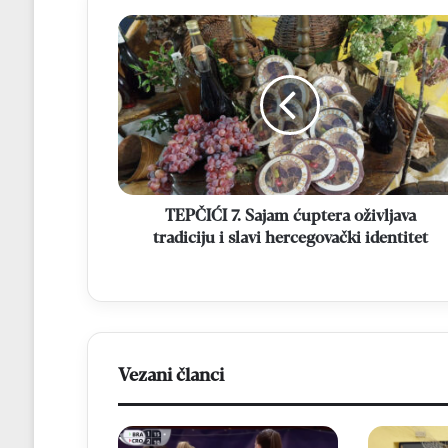
TEPČIĆI
7.
Sajam
ćuptera
oživljava
tradiciju
i
slavi
hercegovački
identitet
TEPČIĆI 7. Sajam ćuptera oživljava
tradiciju i slavi hercegovački identitet
Vezani članci