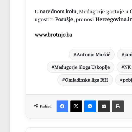
U
narednom kolu
, Međugorje gostuje u
ugostiti
Posušje
, prenosi
Hercegovina.i
www.brotnjo.ba
Antonio Markić
jun
Međugorje Sloga Uskoplje
NK 
Omladinska liga BiH
pob
Facebook
X
Messenger
Dijeli putem Emaila
Print
Podijeli