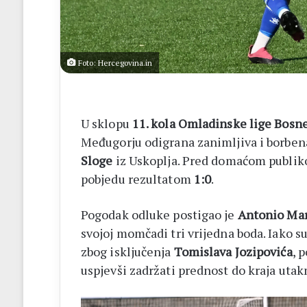
14
biskupa
Foto: Hercegovina.in
U sklopu
11. kola Omladinske lige Bosne
Međugorju odigrana zanimljiva i borbe
Sloge
iz Uskoplja. Pred domaćom publiko
pobjedu rezultatom
1:0
.
Pogodak odluke postigao je
Antonio Mar
svojoj momčadi tri vrijedna boda. Iako 
zbog isključenja
Tomislava Jozipovića
, 
uspjevši zadržati prednost do kraja utak