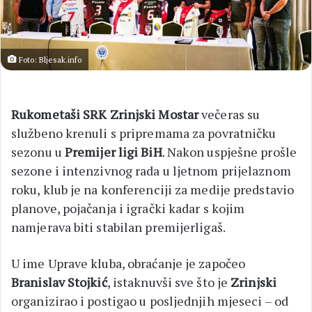
Foto: Bljesak.info
Rukometaši SRK Zrinjski Mostar
večeras su
službeno krenuli s pripremama za povratničku
sezonu u
Premijer ligi BiH
. Nakon uspješne prošle
sezone i intenzivnog rada u ljetnom prijelaznom
roku, klub je na konferenciji za medije predstavio
planove, pojačanja i igrački kadar s kojim
namjerava biti stabilan premijerligaš.
U ime Uprave kluba, obraćanje je započeo
Branislav Stojkić
, istaknuvši sve što je
Zrinjski
organizirao i postigao u posljednjih mjeseci – od