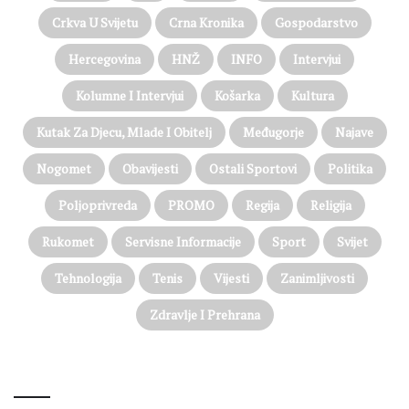
Crkva U Svijetu
Crna Kronika
Gospodarstvo
Hercegovina
HNŽ
INFO
Intervjui
Kolumne I Intervjui
Košarka
Kultura
Kutak Za Djecu, Mlade I Obitelj
Međugorje
Najave
Nogomet
Obavijesti
Ostali Sportovi
Politika
Poljoprivreda
PROMO
Regija
Religija
Rukomet
Servisne Informacije
Sport
Svijet
Tehnologija
Tenis
Vijesti
Zanimljivosti
Zdravlje I Prehrana
@on Twitter