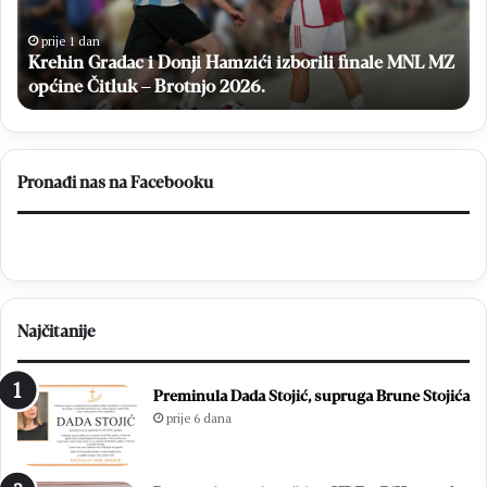
finale
u
MNL
Cr
prije 1 dan
MZ
Krehin Gradac i Donji Hamzići izborili finale MNL MZ
Vr
općine
općine Čitluk – Brotnjo 2026.
Čitluk
–
Brotnjo
2026.
Pronađi nas na Facebooku
Najčitanije
Preminula Dada Stojić, supruga Brune Stojića
prije 6 dana