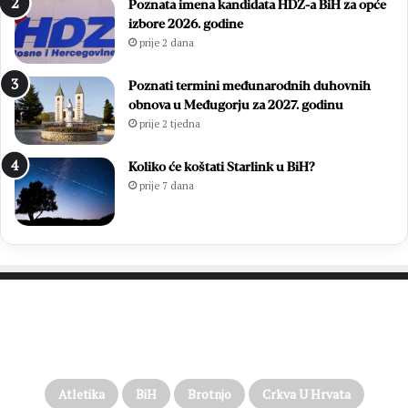
Poznata imena kandidata HDZ-a BiH za opće
izbore 2026. godine
prije 2 dana
Poznati termini međunarodnih duhovnih
obnova u Međugorju za 2027. godinu
prije 2 tjedna
Koliko će koštati Starlink u BiH?
prije 7 dana
PROČITAJTE JOŠ…
Atletika
BiH
Brotnjo
Crkva U Hrvata