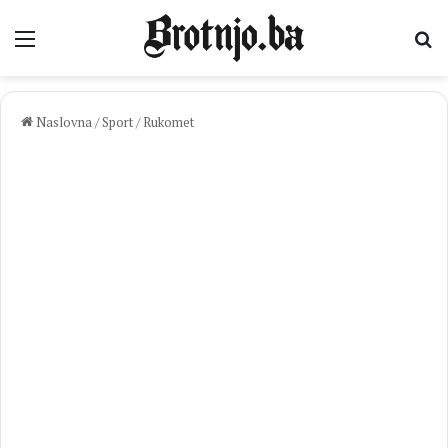
Izbornik
Pr
Naslovna
/
Sport
/
Rukomet