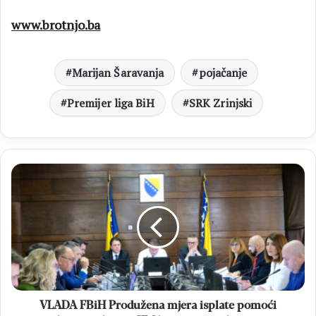
www.brotnjo.ba
Marijan Šaravanja
pojačanje
Premijer liga BiH
SRK Zrinjski
VLADA
FBiH
Produžena
mjera
isplate
pomoći
radnicima
do
400
KM
VLADA FBiH Produžena mjera isplate pomoći