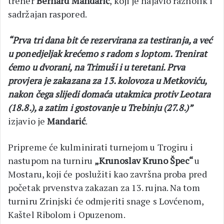
trener
Bernard Mandarić
, koji je najavio raznolik i
sadržajan raspored.
“Prva tri dana bit će rezervirana za testiranja, a već
u ponedjeljak krećemo s radom s loptom. Trenirat
ćemo u dvorani, na Trimuši i u teretani. Prva
provjera je zakazana za 13. kolovoza u Metkoviću,
nakon čega slijedi domaća utakmica protiv Leotara
(18.8.), a zatim i gostovanje u Trebinju (27.8.)”
izjavio je
Mandarić
.
Pripreme će kulminirati turnejom u Trogiru i
nastupom na turniru
„Krunoslav Kruno Špec“
u
Mostaru, koji će poslužiti kao završna proba pred
početak prvenstva zakazan za 13. rujna. Na tom
turniru Zrinjski će odmjeriti snage s Lovćenom,
Kaštel Ribolom i Opuzenom.