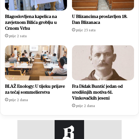
Blagoslovljena kapelica na
U Blizancima proslavljen 18.
zavjetnom Bilića groblju u
Dan Blizanaca
Crnom Vrhu
prije 23 sata
prije 2 sata
BLAŽ Enology: U tijeku prijave
Fra Didak Buntić jedan od
za tečaj sommelierstva
središnjih motiva 61.
Vinkovačkih jeseni
prije 2 dana
prije 2 dana