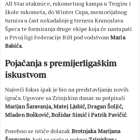
All Star utakmice, rukometnog kampa u Trogiru i
škole rukometa, do Winter Cupa, memorijalnog
turnira u čast nekadašnjeg trenera Krunoslava
Špeca te formiranja druge ekipe koja će nastupati
u Prvoj ligi Federacije BiH pod vodstvom
Maria
Babića
.
Pojačanja s premijerligaškim
iskustvom
Najveći fokus ipak je bio na predstavljanju novih
igrača. Ugovore sa Zrinjskim danas su potpisali
Marijan Šaravanja, Matej Ljubić, Dragan Šoljić,
Mladen Bošković, Božidar Simić i Patrik Pavičić
.
Posebno se ističe dolazak
Brotnjaka Marijana
Šaravanje
, koji se vraća u redove
Zrinjskog
s