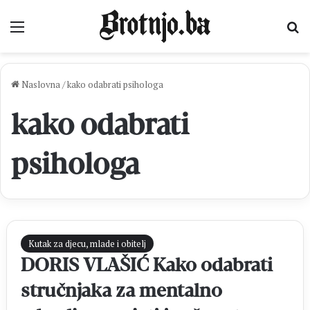
Izbornik
Pr
Naslovna
/
kako odabrati psihologa
kako odabrati
psihologa
Kutak za djecu, mlade i obitelj
DORIS VLAŠIĆ Kako odabrati
stručnjaka za mentalno