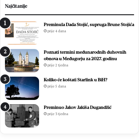
l
t
Najčitanije
a
a
z
H
a
D
Preminula Dada Stojić, supruga Brune Stojića
e
Z
prije 4 dana
l
-
e
a
k
B
Poznati termini međunarodnih duhovnih
t
i
obnova u Međugorju za 2027. godinu
r
H
prije 2 tjedna
o
z
n
a
i
o
Koliko će koštati Starlink u BiH?
č
p
prije 5 dana
k
ć
i
e
n
i
Preminuo Jakov Jakiša Dugandžić
o
z
prije 3 tjedna
v
b
a
o
c
r
:
e