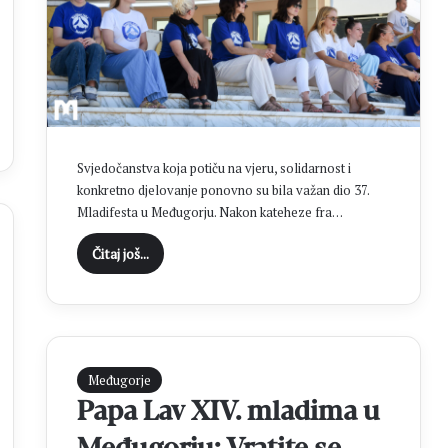
o
j
a
n
j
e
Svjedočanstva koja potiču na vjeru, solidarnost i
konkretno djelovanje ponovno su bila važan dio 37.
Mladifesta u Međugorju. Nakon kateheze fra…
Čitaj još...
Međugorje
Papa Lav XIV. mladima u