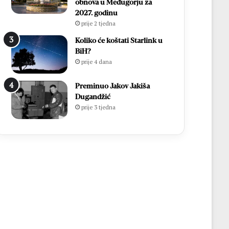
s
obnova u Međugorju za
t
2027. godinu
j
prije 2 tjedna
e
Koliko će koštati Starlink u
j
BiH?
e
prije 4 dana
d
i
Preminuo Jakov Jakiša
n
Dugandžić
i
prije 3 tjedna
i
z
v
o
r
ž
i
v
o
t
a