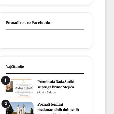
P
a
l
i
Pronađi nas na Facebooku
ć
n
a
M
l
a
d
i
f
Najčitanije
e
s
Preminula Dada Stojić,
t
supruga Brune Stojića
u
prije 3 dana
:
K
r
Poznati termini
i
međunarodnih duhovnih