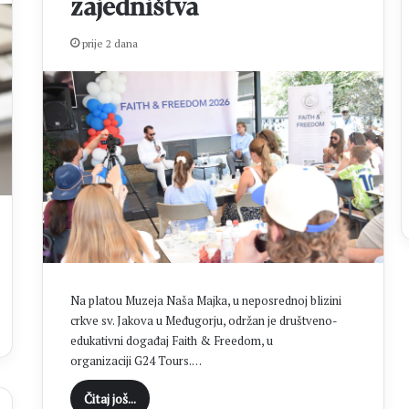
š
0
zajedništva
n
2
u
6
prije 2 dana
m
.
i
:
s
O
u
t
3
i
7
s
.
a
M
k
l
p
a
r
d
s
i
t
f
a
Na platou Muzeja Naša Majka, u neposrednoj blizini
e
,
crkve sv. Jakova u Međugorju, održan je društveno-
s
n
edukativni događaj Faith & Freedom, u
t
o
organizaciji G24 Tours.…
a
v
n
i
Čitaj još...
a
l