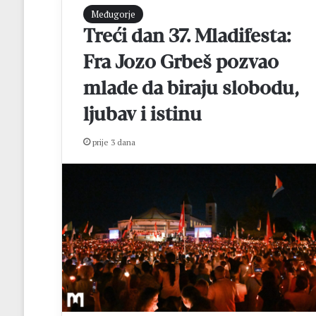
e
Međugorje
p
Treći dan 37. Mladifesta:
r
i
Fra Jozo Grbeš pozvao
j
mlade da biraju slobodu,
a
v
ljubav i istinu
e
o
prije 3 dana
t
v
o
r
e
n
e
d
o
3
1
.