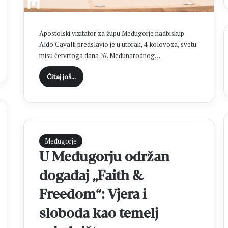
P
a
a
s
v
a
Apostolski vizitator za župu Međugorje nadbiskup
i
t
Aldo Cavalli predslavio je u utorak, 4. kolovoza, svetu
č
i
misu četvrtoga dana 37. Međunarodnog…
i
n
ć
a
Čitaj još...
p
O
r
p
e
ć
d
i
s
m
l
i
Međugorje
a
z
v
b
U Međugorju održan
i
o
događaj „Faith &
o
r
z
i
Freedom“: Vjera i
a
m
v
a
sloboda kao temelj
r
2