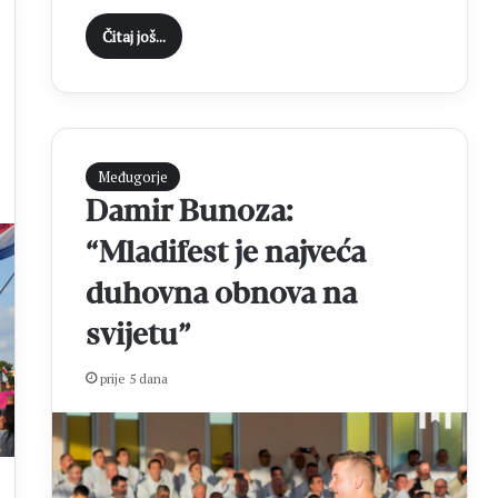
Čitaj još...
Međugorje
Damir Bunoza:
“Mladifest je najveća
duhovna obnova na
svijetu”
prije 5 dana