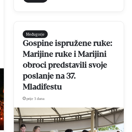
K
i
r
s
i
t
ž
i
e
ć
Međugorje
v
i
Gospine ispružene ruke:
c
i
u
e
Marijine ruke i Marijini
l
e
obroci predstavili svoje
k
t
poslanje na 37.
r
o
Mladifestu
n
i
prije 3 dana
č
k
o
b
r