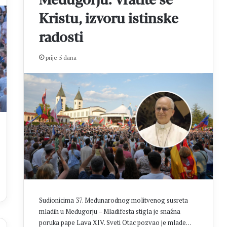
Međugorju: Vratite se
Kristu, izvoru istinske
radosti
prije 5 dana
Sudionicima 37. Međunarodnog molitvenog susreta
mladih u Međugorju – Mladifesta stigla je snažna
poruka pape Lava XIV. Sveti Otac pozvao je mlade…