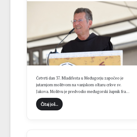
o
g
r
a
f
s
k
i
p
r
e
g
l
Četvrti dan 37. Mladifesta u Međugorju započeo je
e
jutarnjom molitvom na vanjskom oltaru crkve sv.
d
Jakova. Molitvu je predvodio međugorski župnik fra…
i
:
Čitaj još...
O
n
l
i
n