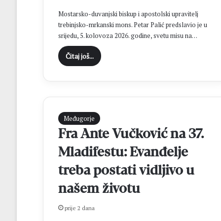
L
Mostarsko-duvanjski biskup i apostolski upravitelj
J
trebinjsko-mrkanski mons. Petar Palić predslavio je u
A
srijedu, 5. kolovoza 2026. godine, svetu misu na…
Č
I
Čitaj još...
T
L
U
K
B
e
s
Međugorje
p
Fra Ante Vučković na 37.
l
a
Mladifestu: Evanđelje
t
treba postati vidljivo u
n
i
našem životu
m
a
prije 2 dana
m