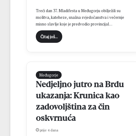
k
o
Treći dan 37. Mladifesta u Međugorju obilježili su
l
molitva, kateheze, snažna svjedočanstva i večernje
o
misno slavlje koje je predvodio provincijal…
v
o
Čitaj još...
z
a
Međugorje
Nedjeljno jutro na Brdu
ukazanja: Krunica kao
zadovoljština za čin
oskvrnuća
prije 4 dana