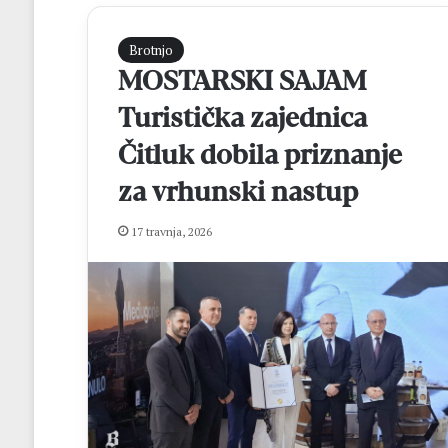
Brotnjo
MOSTARSKI SAJAM
Turistička zajednica
Čitluk dobila priznanje
za vrhunski nastup
M
17 travnja, 2026
a
t
e
j
R
prije 6 sati
o
Matej Rozić: “Cil
z
osvajanje lige i 
i
FBiH
ć
: