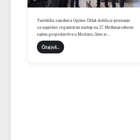
“
C
i
Turistička zajednica Općine Čitluk dobila je priznanje
l
za uspješno organiziran nastup na 27. Međunarodnom
j
sajmu gospodarstva u Mostaru, čime je…
B
r
Čitaj još...
o
t
n
j
a
j
e
o
s
v
a
j
a
n