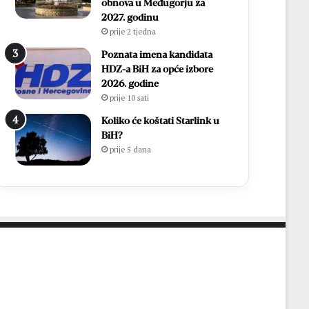
i
h
obnova u Međugorju za
r
,
2027. godinu
Ć
v
prije 2 tjedna
a
i
Poznata imena kandidata
v
š
HDZ-a BiH za opće izbore
a
e
2026. godine
r
o
prije 10 sati
p
d
o
7
Koliko će koštati Starlink u
n
0
BiH?
o
0
prije 5 dana
v
s
n
v
o
e
u
ć
p
e
o
n
z
i
n
k
a
a
t
i
o
1