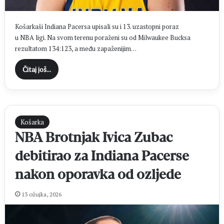
Košarkaši Indiana Pacersa upisali su i 13. uzastopni poraz
u NBA ligi. Na svom terenu poraženi su od Milwaukee Bucksa
rezultatom 134:123, a među zapaženijim…
Čitaj još...
Košarka
NBA Brotnjak Ivica Zubac
debitirao za Indiana Pacerse
nakon oporavka od ozljede
13 ožujka, 2026