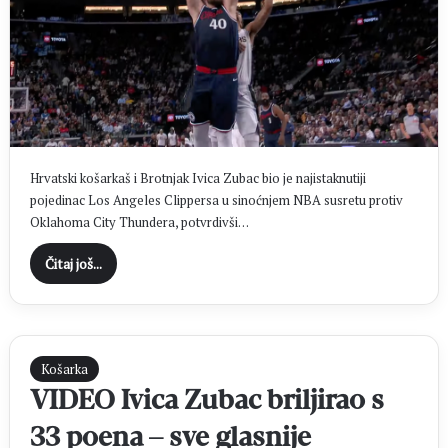
Hrvatski košarkaš i Brotnjak Ivica Zubac bio je najistaknutiji
pojedinac Los Angeles Clippersa u sinoćnjem NBA susretu protiv
Oklahoma City Thundera, potvrdivši…
Čitaj još...
Košarka
VIDEO Ivica Zubac briljirao s
33 poena – sve glasnije