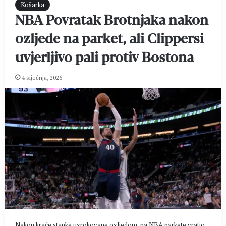
Košarka
NBA Povratak Brotnjaka nakon
ozljede na parket, ali Clippersi
uvjerljivo pali protiv Bostona
4 siječnja, 2026
Nakon kraće stanke uzrokovane ozljedom, na NBA parkete vratio