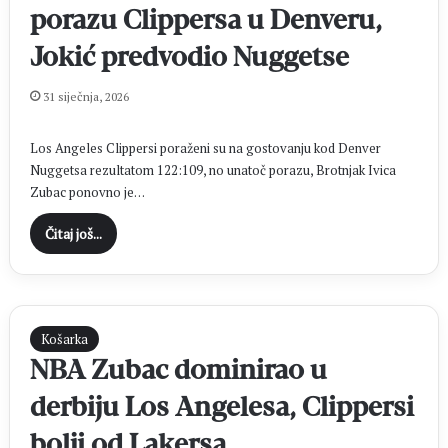
porazu Clippersa u Denveru,
Jokić predvodio Nuggetse
31 siječnja, 2026
Los Angeles Clippersi poraženi su na gostovanju kod Denver
Nuggetsa rezultatom 122:109, no unatoč porazu, Brotnjak Ivica
Zubac ponovno je…
Čitaj još...
Košarka
NBA Zubac dominirao u
derbiju Los Angelesa, Clippersi
bolji od Lakersa