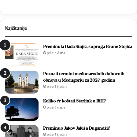
i
n
ć
a
p
O
r
p
Najčitanije
e
ć
d
i
s
m
Preminula Dada Stojić, supruga Brune Stojića
l
i
prije 3 dana
a
z
v
b
i
o
Poznati termini međunarodnih duhovnih
o
r
obnova u Međugorju za 2027. godinu
z
i
prije 2 tjedna
a
m
v
a
r
2
Koliko će koštati Starlink u BiH?
š
0
prije 4 dana
n
2
u
6
m
.
Preminuo Jakov Jakiša Dugandžić
i
:
prije 3 tjedna