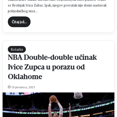
se Brotnjak Ivica Zubac. Ipak, njegov povratak nije donio nastavak
pobjedničkog niza…
Čitaj još...
Košarka
NBA Double-double učinak
Ivice Zupca u porazu od
Oklahome
19 prosinca, 2025