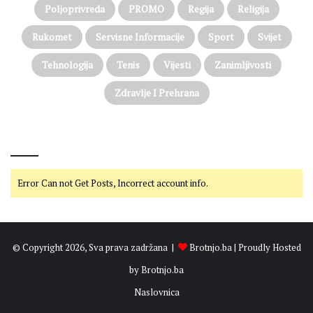
e
ć
Poljoprivreda
PROMO
Regija
Religija
v
i
c
i
Rukomet
Servisne Informacije
Sport
Svijet
u
e
l
Tehnologija
Tenis
Vijesti
Zanimljivosti
e
k
Zdravlje I Prehrana
t
r
o
@on Twitter
n
i
č
Error Can not Get Posts, Incorrect account info.
k
o
b
r
© Copyright 2026, Sva prava zadržana |
Brotnjo.ba
| Proudly Hosted
o
j
by
Brotnjo.ba
a
Naslovnica
n
j