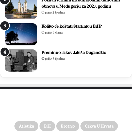
Poznati termini međunarodnih duhovnih
obnova u Međugorju za 2027. godinu
prije 2 tjedna
Koliko će koštati Starlink u BiH?
prije 4 dana
Preminuo Jakov Jakiša Dugandžić
prije 3 tjedna
PROČITAJTE JOŠ…
Atletika
BiH
Brotnjo
Crkva U Hrvata