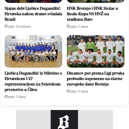
Sjajan debi Ljubice Dugandžić:
HNK Brotnjo i HNK Stolac u
Hrvatska nakon drame svladala
finalu Kupa NS HNŽ na
Brazil
stadionu Bare
prije 54 minute
prije 2 dana
Ljubica Dugandžić iz Miletine s
Dinamov put prema Ligi prvaka
Hrvatskom U17
probudio uspomene na slavne
reprezentacijom na Svjetskom
europske dane Brotnja
prvenstvu u Čileu
prije 3 dana
prije 3 dana