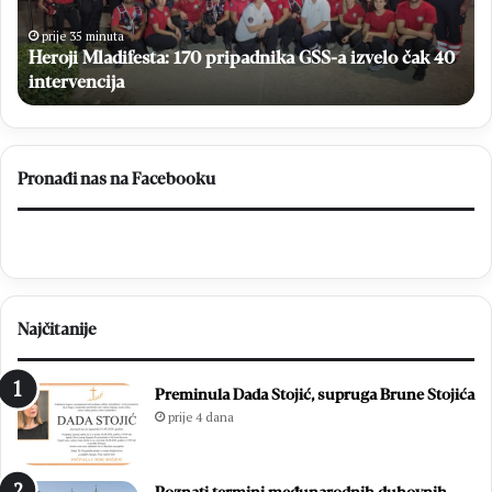
drame
iz
svladala
go
prije 54 minute
Brazil
Sjajan debi Ljubice Dugandžić: Hrvatska nakon drame
u
go
svladala Brazil
a
pu
je
nj
Pronađi nas na Facebooku
na
sn
Najčitanije
Preminula Dada Stojić, supruga Brune Stojića
prije 4 dana