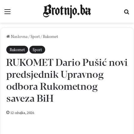
Izbornik
Pr
Naslovna
/
Sport
/
Rukomet
Rukomet
Sport
RUKOMET Dario Pušić novi
predsjednik Upravnog
odbora Rukometnog
saveza BiH
12 ožujka, 2026