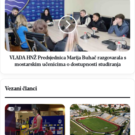
VLADA
HNŽ
Predsjednica
Marija
Buhač
razgovarala
s
mostarskim
učenicima
o
VLADA HNŽ Predsjednica Marija Buhač razgovarala s
dostupnosti
mostarskim učenicima o dostupnosti studiranja
studiranja
Vezani članci