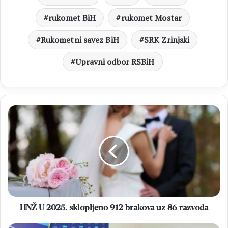
rukomet BiH
rukomet Mostar
Rukometni savez BiH
SRK Zrinjski
Upravni odbor RSBiH
HNŽ
U
2025.
sklopljeno
912
brakova
uz
86
razvoda
HNŽ U 2025. sklopljeno 912 brakova uz 86 razvoda