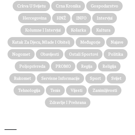
Crkva U Svijetu
Crna Kronika
Gospodarstvo
Hercegovina
HNŽ
INFO
Intervjui
Kolumne I Intervjui
Košarka
Kultura
Kutak Za Djecu, Mlade I Obitelj
Međugorje
Najave
Nogomet
Obavijesti
Ostali Sportovi
Politika
Poljoprivreda
PROMO
Regija
Religija
Rukomet
Servisne Informacije
Sport
Svijet
Tehnologija
Tenis
Vijesti
Zanimljivosti
Zdravlje I Prehrana
@on Twitter