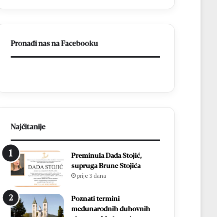
listići
i
elektroničko
brojanje
Pronađi nas na Facebooku
Najčitanije
Preminula Dada Stojić,
supruga Brune Stojića
prije 3 dana
Poznati termini
međunarodnih duhovnih