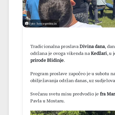
a
BiH
otvorila
put
prema
Foto: hercegovina.in
miru
Tradicionalna proslava
Divina dana
, da
održana je ovoga vikenda na
Kedžari
, u
prirode Blidinje
.
Program proslave započeo je u subotu n
obilježavanja održan danas, uz sudjelova
Svečanu svetu misu predvodio je
fra Ma
Pavla u Mostaru.