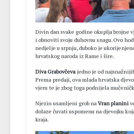
Divin dan svake godine okuplja brojne vj
i obnoviti svoju duhovnu snagu. Ovo hod
nedjelje u srpnju, duboko je ukorijenjeno
hrvatskog naroda iz Rame i šire.
Diva Grabovčeva
jedno je od najsnažnij
Prema predaji, ova mlada hrvatska djevoj
vjeru te je zbog toga podnijela mučeničk
Njezin usamljeni grob na
Vran planini
ve
dolaze čuvati uspomenu na djevojku koja 
kraja.