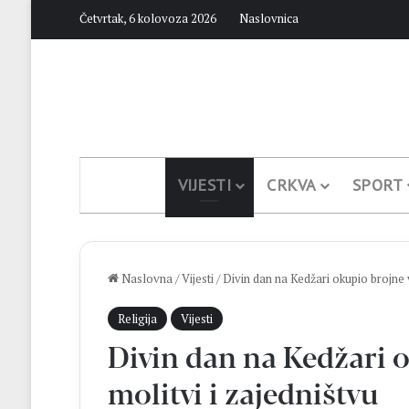
Četvrtak, 6 kolovoza 2026
Naslovnica
VIJESTI
CRKVA
SPORT
Naslovna
/
Vijesti
/
Divin dan na Kedžari okupio brojne v
Religija
Vijesti
Divin dan na Kedžari o
molitvi i zajedništvu