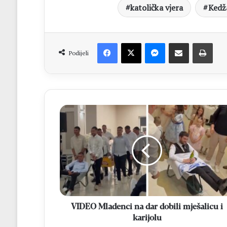
katolička vjera
Kedž
Facebook
X
Messenger
Dijeli putem Emaila
Print
Podijeli
VIDEO
Mladenci
na
dar
dobili
mješalicu
i
karijolu
VIDEO Mladenci na dar dobili mješalicu i
karijolu