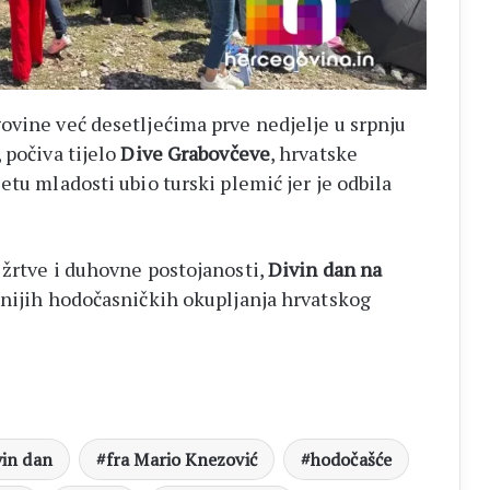
ovine već desetljećima prve nedjelje u srpnju
 počiva tijelo
Dive Grabovčeve
, hrvatske
etu mladosti ubio turski plemić jer je odbila
 žrtve i duhovne postojanosti,
Divin dan na
bnijih hodočasničkih okupljanja hrvatskog
vin dan
fra Mario Knezović
hodočašće