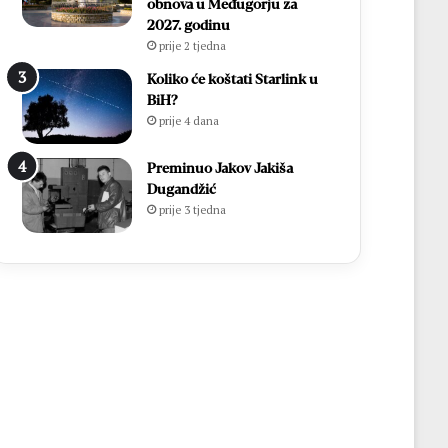
obnova u Međugorju za
2027. godinu
prije 2 tjedna
Koliko će koštati Starlink u
BiH?
prije 4 dana
Preminuo Jakov Jakiša
Dugandžić
prije 3 tjedna