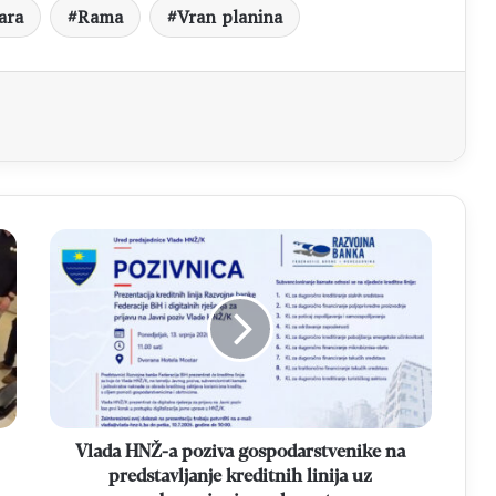
ara
Rama
Vran planina
aj
Vlada
HNŽ-
a
poziva
gospodarstvenike
na
predstavljanje
kreditnih
linija
uz
Vlada HNŽ-a poziva gospodarstvenike na
subvencionirane
predstavljanje kreditnih linija uz
kamate