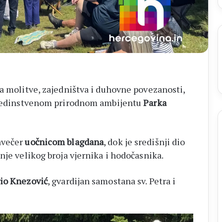
na molitve, zajedništva i duhovne povezanosti,
 jedinstvenom prirodnom ambijentu
Parka
avečer
uočnicom blagdana
, dok je središnji dio
nje velikog broja vjernika i hodočasnika.
rio Knezović
, gvardijan samostana sv. Petra i