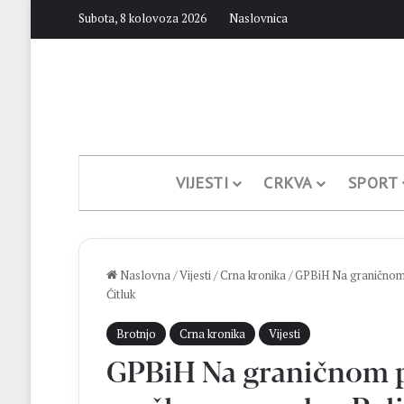
Subota, 8 kolovoza 2026
Naslovnica
VIJESTI
CRKVA
SPORT
Naslovna
/
Vijesti
/
Crna kronika
/
GPBiH Na graničnom p
Čitluk
Brotnjo
Crna kronika
Vijesti
GPBiH Na graničnom p