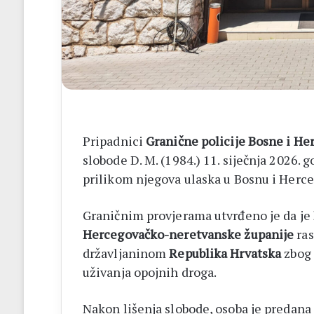
14
biskupa
Pripadnici
Granične policije Bosne i He
slobode D. M. (1984.) 11. siječnja 2026.
prilikom njegova ulaska u Bosnu i Herc
Graničnim provjerama utvrđeno je da je
Hercegovačko-neretvanske županije
ras
državljaninom
Republika Hrvatska
zbog 
uživanja opojnih droga.
Nakon lišenja slobode, osoba je predan