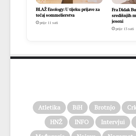
BLAŽ Enology: U tijeku prijave za
Fra Didak Bu
tečaj sommelierstva
središnjih m
jeseni
prije 11 sati
prije 13 sati
Atletika
BiH
Brotnjo
Cr
HNŽ
INFO
Intervjui