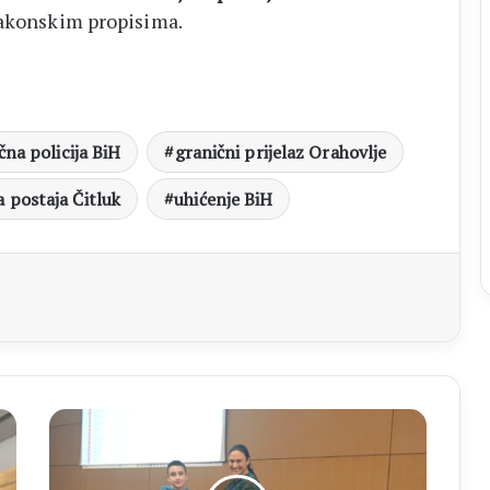
zakonskim propisima.
čna policija BiH
granični prijelaz Orahovlje
a postaja Čitluk
uhićenje BiH
aj
ŠK
BROTNJO
Veliki
uspjeh