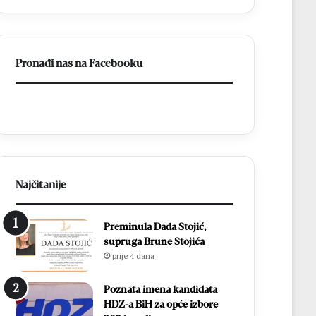
ligu
FBiH
Pronađi nas na Facebooku
Najčitanije
Preminula Dada Stojić,
supruga Brune Stojića
prije 4 dana
Poznata imena kandidata
HDZ-a BiH za opće izbore