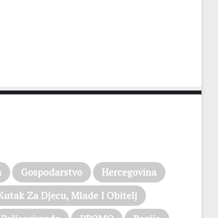
a
Gospodarstvo
Hercegovina
Kutak Za Djecu, Mlade I Obitelj