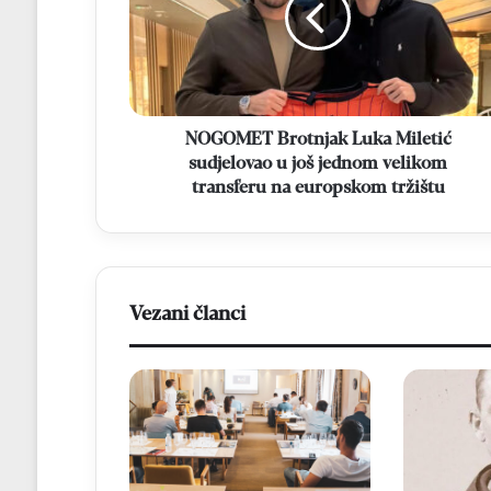
sudjelovao
u
još
jednom
velikom
transferu
NOGOMET Brotnjak Luka Miletić
na
sudjelovao u još jednom velikom
europskom
transferu na europskom tržištu
tržištu
Vezani članci