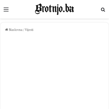
Izbornik
Pr
Naslovna
/
Vijesti