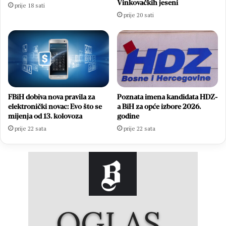
Vinkovačkih jeseni
prije 18 sati
prije 20 sati
FBiH dobiva nova pravila za
Poznata imena kandidata HDZ-
elektronički novac: Evo što se
a BiH za opće izbore 2026.
mijenja od 13. kolovoza
godine
prije 22 sata
prije 22 sata