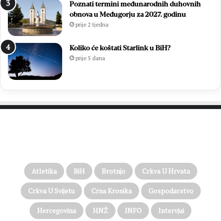
Poznati termini međunarodnih duhovnih
obnova u Međugorju za 2027. godinu
prije 2 tjedna
Koliko će koštati Starlink u BiH?
prije 5 dana
PROČITAJTE JOŠ…
Atletika
BiH
Brotnjo
Crkva U Hrvata
Crkva U Svijetu
Crna Kronika
Gospodarstvo
Hercegovina
HNŽ
INFO
Intervjui