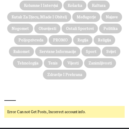
Kolumne I Intervjui
Košarka
Kultura
Kutak Za Djecu, Mlade I Obitelj
Međugorje
Najave
Nogomet
Obavijesti
Ostali Sportovi
Politika
Poljoprivreda
PROMO
Regija
Religija
Rukomet
Servisne Informacije
Sport
Svijet
Tehnologija
Tenis
Vijesti
Zanimljivosti
Zdravlje I Prehrana
@on Twitter
Error Can not Get Posts, Incorrect account info.