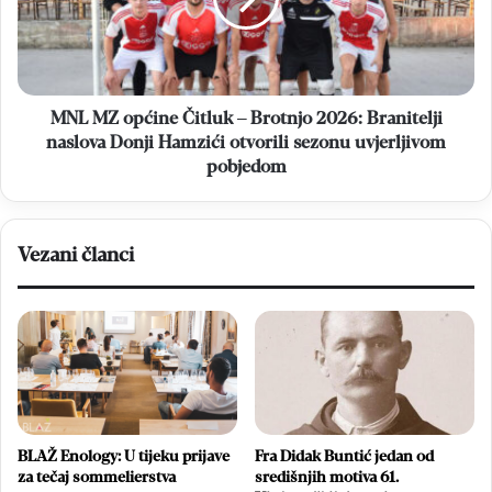
–
Brotnjo
2026:
Branitelji
naslova
Donji
MNL MZ općine Čitluk – Brotnjo 2026: Branitelji
Hamzići
naslova Donji Hamzići otvorili sezonu uvjerljivom
otvorili
pobjedom
sezonu
uvjerljivom
pobjedom
Vezani članci
BLAŽ Enology: U tijeku prijave
Fra Didak Buntić jedan od
za tečaj sommelierstva
središnjih motiva 61.