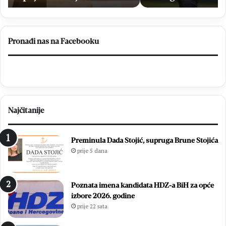
Prvu
ligu
FBiH
Pronađi nas na Facebooku
Najčitanije
Preminula Dada Stojić, supruga Brune Stojića
prije 5 dana
Poznata imena kandidata HDZ-a BiH za opće
izbore 2026. godine
prije 22 sata