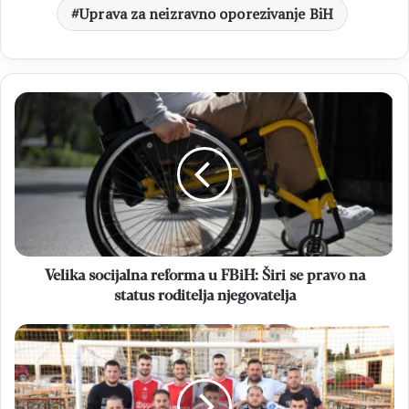
Uprava za neizravno oporezivanje BiH
Velika
socijalna
reforma
u
FBiH:
Širi
se
pravo
na
status
Velika socijalna reforma u FBiH: Širi se pravo na
roditelja
status roditelja njegovatelja
njegovatelja
MNL
MZ
općine
Čitluk