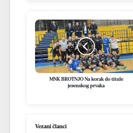
MNK
BROTNJO
Na
korak
do
titule
jesenskog
prvaka
MNK BROTNJO Na korak do titule
jesenskog prvaka
Vezani članci