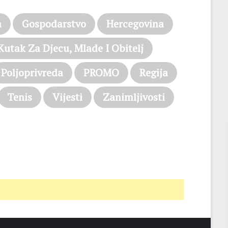
a
Gospodarstvo
Hercegovina
Kutak Za Djecu, Mlade I Obitelj
Poljoprivreda
PROMO
Regija
Tenis
Vijesti
Zanimljivosti