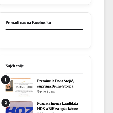
ligu
FBiH
Pronađi nas na Facebooku
Najčitanije
Preminula Dada Stojić,
supruga Brune Stojića
prije 4 dana
Poznata imena kandidata
HDZ-a BiH za opće izbore