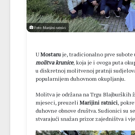
14
biskupa
Foto: Marijini ratnici
U
Mostaru
je, tradicionalno prve subote 
molitva krunice
, koja je i ovoga puta oku
u diskretnoj molitvenoj pratnji sudjelov
popularnijem duhovnom okupljanju.
Molitva je održana na Trgu Blajburških ž
mjeseci, preuzeli
Marijini ratnici
, pokr
duhovne obnove društva. Sudionici su se 
stvarajući snažan prizor zajedništva i vj