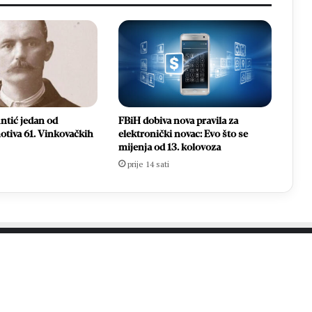
ntić jedan od
FBiH dobiva nova pravila za
otiva 61. Vinkovačkih
elektronički novac: Evo što se
mijenja od 13. kolovoza
prije 14 sati
PROČITAJTE JOŠ…