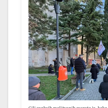
Cilj ovakvih molitvenih susreta je, kak