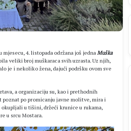
u mjesecu, 4. listopada održana još jedna
Muška
pila veliki broj muškaraca svih uzrasta. Uz njih,
alo je i nekoliko žena, dajući podršku ovom sve
rtava, a organizaciju su, kao i prethodnih
et poznat po promicanju javne molitve, mira i
okupljali u tišini, držeći krunice u rukama,
ere u srcu Mostara.