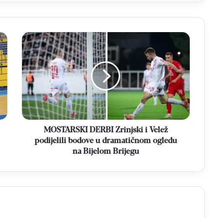
MOSTARSKI
DERBI
Zrinjski
i
Velež
podijelili
bodove
u
dramatičnom
ogledu
MOSTARSKI DERBI Zrinjski i Velež
na
podijelili bodove u dramatičnom ogledu
Bijelom
na Bijelom Brijegu
Brijegu