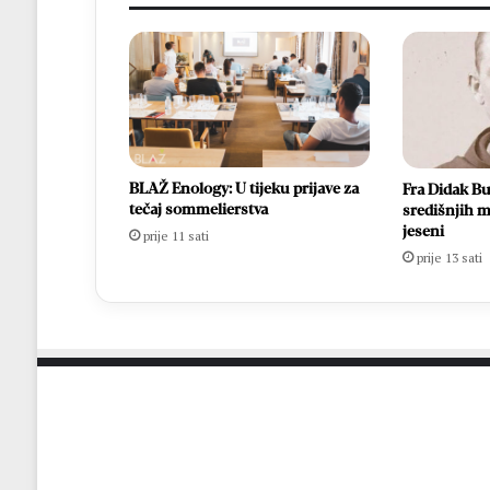
BLAŽ Enology: U tijeku prijave za
Fra Didak Bu
tečaj sommelierstva
središnjih m
jeseni
prije 11 sati
prije 13 sati