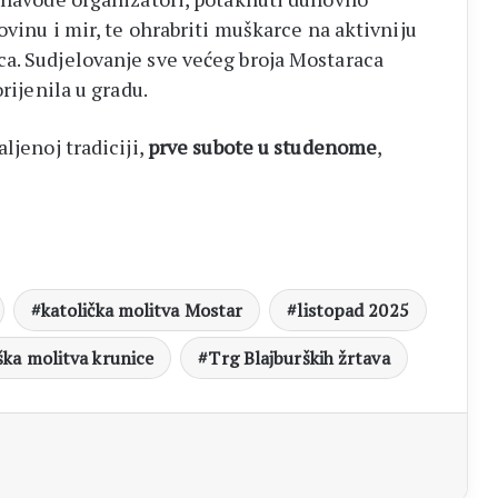
ovinu i mir, te ohrabriti muškarce na aktivniju
a. Sudjelovanje sve većeg broja Mostaraca
rijenila u gradu.
ljenoj tradiciji,
prve subote u studenome
,
katolička molitva Mostar
listopad 2025
ka molitva krunice
Trg Blajburških žrtava
aj