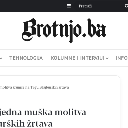
Sidebar
TEHNOLOGIJA
KOLUMNE I INTERVJUI
INFO
litva krunice na Trgu Blajburških žrtava
jedna muška molitva
urških žrtava