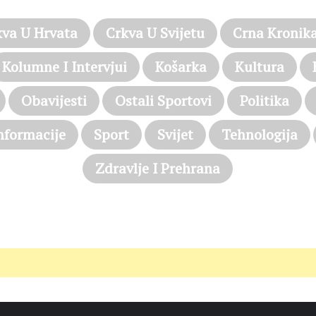
kva U Hrvata
Crkva U Svijetu
Crna Kronik
Kolumne I Intervjui
Košarka
Kultura
Obavijesti
Ostali Sportovi
Politika
nformacije
Sport
Svijet
Tehnologija
Zdravlje I Prehrana