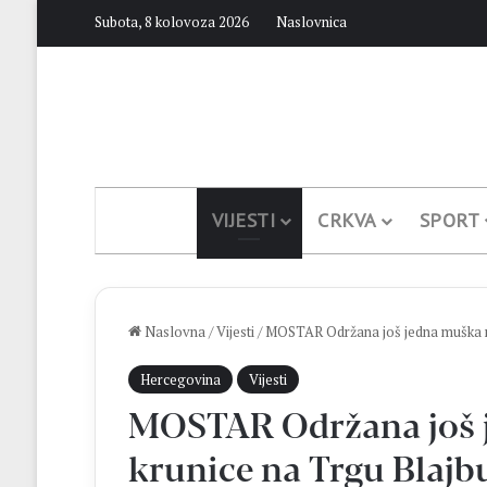
Subota, 8 kolovoza 2026
Naslovnica
VIJESTI
CRKVA
SPORT
Naslovna
/
Vijesti
/
MOSTAR Održana još jedna muška mo
Hercegovina
Vijesti
MOSTAR Održana još 
krunice na Trgu Blajb