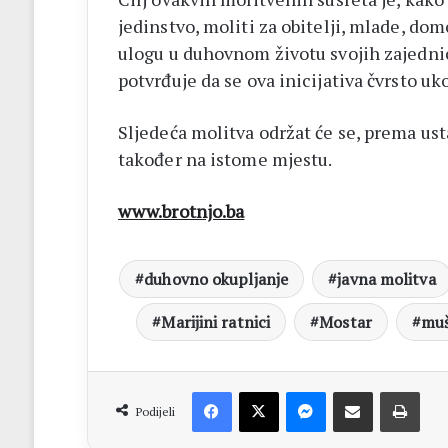
jedinstvo, moliti za obitelji, mlade, dom
ulogu u duhovnom životu svojih zajednic
potvrđuje da se ova inicijativa čvrsto uko
Sljedeća molitva održat će se, prema usta
također na istome mjestu.
www.brotnjo.ba
duhovno okupljanje
javna molitva
Marijini ratnici
Mostar
muš
Facebook
X
Messenger
Dijeli putem Emaila
Print
Podijeli