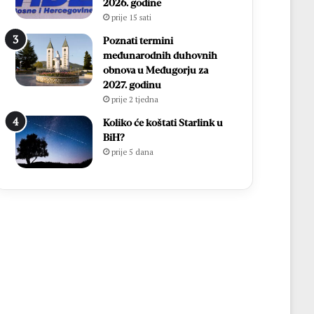
2026. godine
prije 15 sati
Poznati termini
međunarodnih duhovnih
obnova u Međugorju za
2027. godinu
prije 2 tjedna
Koliko će koštati Starlink u
BiH?
prije 5 dana