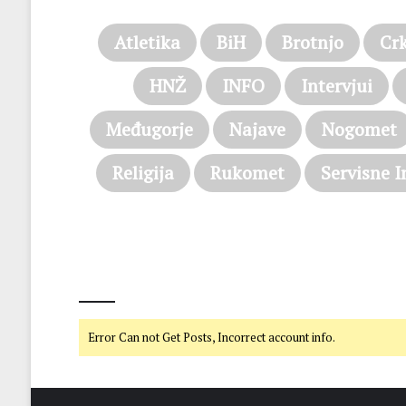
Atletika
BiH
Brotnjo
Cr
HNŽ
INFO
Intervjui
Međugorje
Najave
Nogomet
Religija
Rukomet
Servisne I
@on Twitter
Error Can not Get Posts, Incorrect account info.