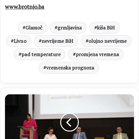
www.brotnjo.ba
Glamoč
grmljavina
kiša BiH
Livno
nevrijeme BiH
olujno nevrijeme
pad temperature
promjena vremena
vremenska prognoza
FOTO
U
Čitluku
predstavljena
knjiga
prof.
dr.