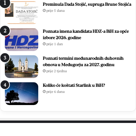
Preminula Dada Stojić, supruga Brune Stojića
prije 5 dana
Poznata imena kandidata HDZ-a BiH za opće
izbore 2026. godine
prije 1 dan
Poznati termini međunarodnih duhovnih
obnova u Međugorju za 2027. godinu
prije 2 tjedna
Koliko će koštati Starlink u BiH?
prije 6 dana