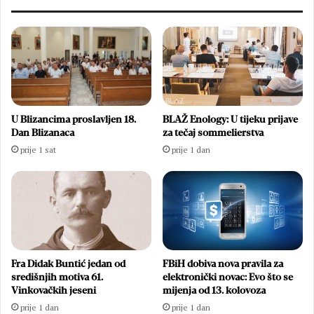
U Blizancima proslavljen 18.
BLAŽ Enology: U tijeku prijave
Dan Blizanaca
za tečaj sommelierstva
prije 1 sat
prije 1 dan
Fra Didak Buntić jedan od
FBiH dobiva nova pravila za
središnjih motiva 61.
elektronički novac: Evo što se
Vinkovačkih jeseni
mijenja od 13. kolovoza
prije 1 dan
prije 1 dan