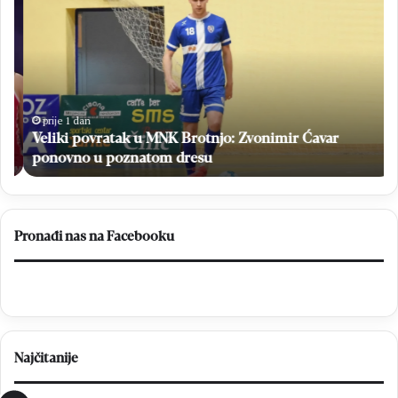
povratak
Br
u
sv
MNK
Ne
Brotnjo:
i
Zvonimir
na
Ćavar
po
ponovno
niz
prije 1 dan
u
Veliki povratak u MNK Brotnjo: Zvonimir Ćavar
poznatom
ponovno u poznatom dresu
dresu
Pronađi nas na Facebooku
Najčitanije