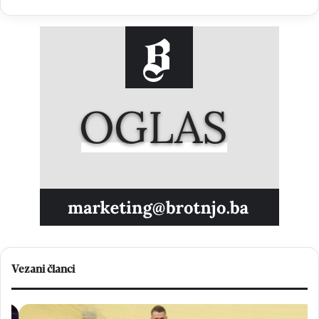
Vezani članci
Veliki
H