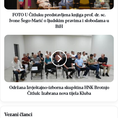
sc.
Ivone
Šego-
FOTO U Čitluku predstavljena knjiga prof. dr. sc.
Marić
Ivone Šego-Marić o ljudskim pravima i slobodama u
o
BiH
ljudskim
pravima
Održana
i
Izvještajno-
slobodama
izborna
u
skupština
BiH
HNK
Brotnjo
Čitluk:
Izabrana
nova
tijela
Održana Izvještajno-izborna skupština HNK Brotnjo
Kluba
Čitluk: Izabrana nova tijela Kluba
Vezani članci