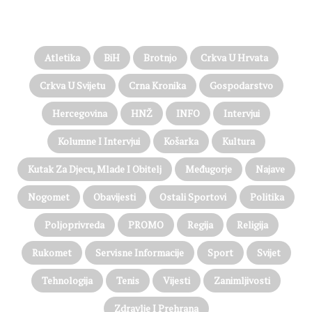
PROČITAJTE JOŠ…
Atletika
BiH
Brotnjo
Crkva U Hrvata
Crkva U Svijetu
Crna Kronika
Gospodarstvo
Hercegovina
HNŽ
INFO
Intervjui
Kolumne I Intervjui
Košarka
Kultura
Kutak Za Djecu, Mlade I Obitelj
Međugorje
Najave
Nogomet
Obavijesti
Ostali Sportovi
Politika
Poljoprivreda
PROMO
Regija
Religija
Rukomet
Servisne Informacije
Sport
Svijet
Tehnologija
Tenis
Vijesti
Zanimljivosti
Zdravlje I Prehrana