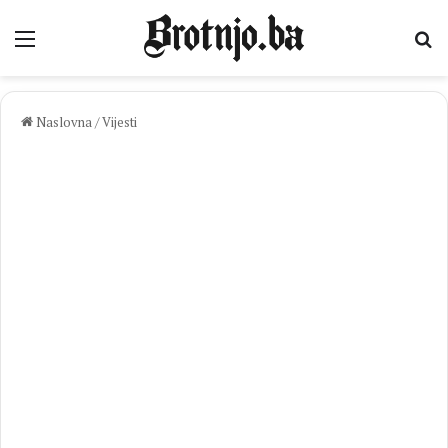
Izbornik
Pr
Naslovna
/
Vijesti