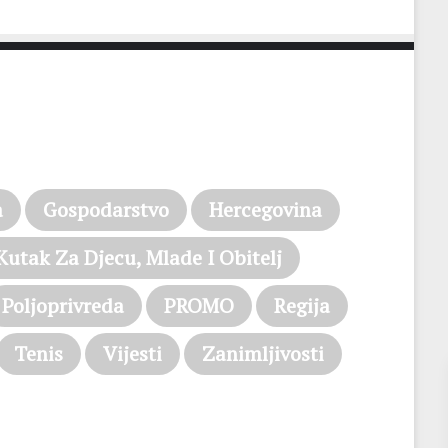
a
Gospodarstvo
Hercegovina
Kutak Za Djecu, Mlade I Obitelj
Poljoprivreda
PROMO
Regija
Tenis
Vijesti
Zanimljivosti