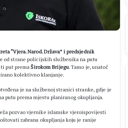
eta “Vjera. Narod. Država” i predsjednik
je od strane policijskih službenika na putu
viti put prema
Širokom Brijegu
. Tamo je, unatoč
zirano kolektivno klanjanje.
vrđena je na službenoj stranici stranke, gdje je
a putu prema mjestu planiranog okupljanja.
eža pozvao vjernike islamske vjeroispovijesti
oštovati zabranu okupljanja koju je ranije