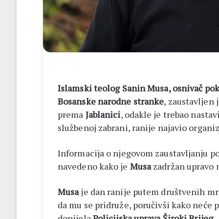
listići
i
elektroničko
brojanje
Islamski teolog Sanin Musa, osnivač pokr
Bosanske narodne stranke
, zaustavljen 
prema
Jablanici
, odakle je trebao nasta
službenoj zabrani, ranije najavio organi
Informacija o njegovom zaustavljanju pot
navedeno kako je
Musa
zadržan upravo n
Musa
je dan ranije putem društvenih mr
da mu se pridruže, poručivši kako neće p
donijela
Policijska uprava Široki Brijeg
.