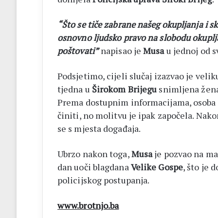
“Što se tiče zabrane našeg okupljanja i 
osnovno ljudsko pravo na slobodu okupljan
poštovati”
napisao je
Musa
u jednoj od s
Podsjetimo, cijeli slučaj izazvao je veli
tjedna u
Širokom Brijegu
snimljena žena 
Prema dostupnim informacijama, osoba 
činiti, no molitvu je ipak započela. Nako
se s mjesta događaja.
Ubrzo nakon toga,
Musa
je pozvao na ma
dan uoči blagdana
Velike Gospe
, što je
policijskog postupanja.
www.brotnjo.ba