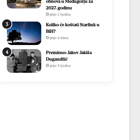
obnova u Međugorju za
2027. godinu
prije 2 tjedna
Koliko će koštati Starlink u
BiH?
prije 4 dana
Preminuo Jakov Jakiša
Dugandžić
prije 3 tjedna