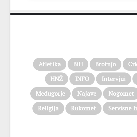
Atletika
BiH
Brotnjo
Cr
HNŽ
INFO
Intervjui
Međugorje
Najave
Nogomet
Religija
Rukomet
Servisne I