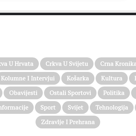
PROČITAJTE JOŠ…
kva U Hrvata
Crkva U Svijetu
Crna Kronik
Kolumne I Intervjui
Košarka
Kultura
Obavijesti
Ostali Sportovi
Politika
nformacije
Sport
Svijet
Tehnologija
Zdravlje I Prehrana