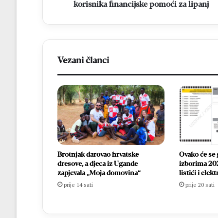
korisnika financijske pomoći za lipanj
Vezani članci
Brotnjak darovao hrvatske
Ovako će se 
dresove, a djeca iz Ugande
izborima 202
zapjevala „Moja domovina“
listići i ele
prije 14 sati
prije 20 sati