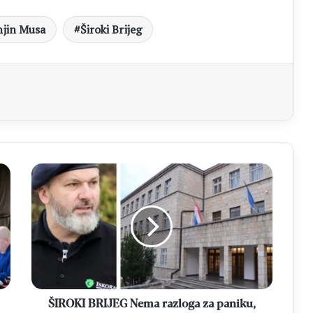
njin Musa
Široki Brijeg
aj
ŠIROKI
BRIJEG
Nema
razloga
za
paniku,
policija
poduzima
mjere
sigurnosti
ŠIROKI BRIJEG Nema razloga za paniku,