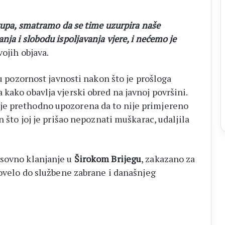
skupa, smatramo da se time uzurpira naše
ja i slobodu ispoljavanja vjere, i nećemo je
vojih objava.
ku pozornost javnosti nakon što je prošloga
kako obavlja vjerski obred na javnoj površini.
je prethodno upozorena da to nije primjereno
n što joj je prišao nepoznati muškarac, udaljila
sovno klanjanje u
Širokom Brijegu
, zakazano za
 dovelo do službene zabrane i današnjeg