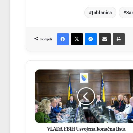
Jablanica
Sa
Facebook
X
Messenger
Dijeli putem Emaila
Print
Podijeli
VLADA
FBiH
Usvojena
konačna
lista
korisnika
financijske
pomoći
za
lipanj
VLADA FBiH Usvojena konačna lista