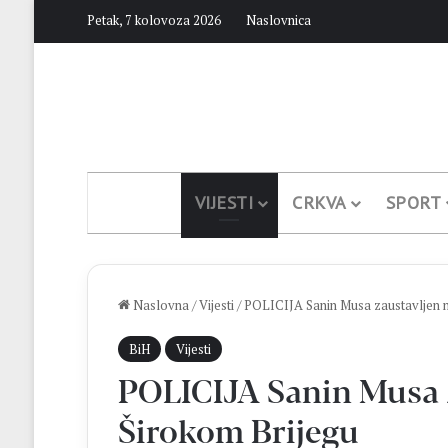
Petak, 7 kolovoza 2026
Naslovnica
VIJESTI
CRKVA
SPORT
Naslovna
/
Vijesti
/
POLICIJA Sanin Musa zaustavljen n
BiH
Vijesti
POLICIJA Sanin Musa 
Širokom Brijegu