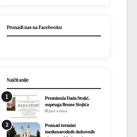
a
BiH
otvorila
put
Pronađi nas na Facebooku
prema
miru
Najčitanije
Preminula Dada Stojić,
supruga Brune Stojića
prije 4 dana
Poznati termini
međunarodnih duhovnih