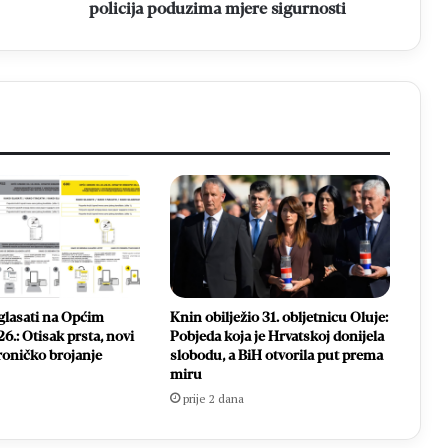
policija poduzima mjere sigurnosti
glasati na Općim
Knin obilježio 31. obljetnicu Oluje:
6.: Otisak prsta, novi
Pobjeda koja je Hrvatskoj donijela
ktroničko brojanje
slobodu, a BiH otvorila put prema
miru
prije 2 dana