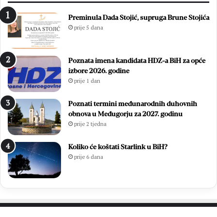
n
z
1
i
Preminula Dada Stojić, supruga Brune Stojića
8
ć
prije 5 dana
.
i
D
i
a
z
Poznata imena kandidata HDZ-a BiH za opće
n
b
izbore 2026. godine
B
o
prije 1 dan
l
r
i
i
z
l
Poznati termini međunarodnih duhovnih
a
i
obnova u Međugorju za 2027. godinu
n
f
prije 2 tjedna
a
i
c
n
Koliko će koštati Starlink u BiH?
a
a
prije 6 dana
l
e
M
N
L
M