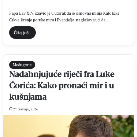
Papa Lav XIV. izjavio je u utorak da je osnovna misija Katoličke
Crkve širenje poruke mira i Evanđelja, naglašavajući da…
Čitaj još...
Međugorje
Nadahnjujuće riječi fra Luke
Ćorića: Kako pronaći mir i u
kušnjama
27 travnja, 2026