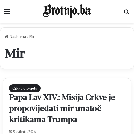
Izbornik
Pr
Naslovna
/
Mir
Mir
Crkva u svijetu
Papa Lav XIV.: Misija Crkve je
propovijedati mir unatoč
kritikama Trumpa
5 svibnja, 2026