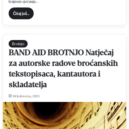
trajnom sjećanju…
Čitaj još...
Brotnjo
BAND AID BROTNJO Natječaj
za autorske radove broćanskih
tekstopisaca, kantautora i
skladatelja
18 kolovoza, 2025