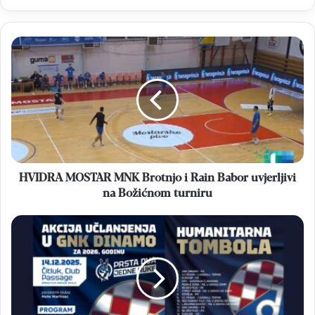
HVIDRA
MOSTAR
MNK
Brotnjo
i
Rain
Babor
uvjerljivi
na
Božićnom
HVIDRA MOSTAR MNK Brotnjo i Rain Babor uvjerljivi
turniru
na Božićnom turniru
CLUB
PASSAGE
Velika
akcija
učlanjenja
u
GNK