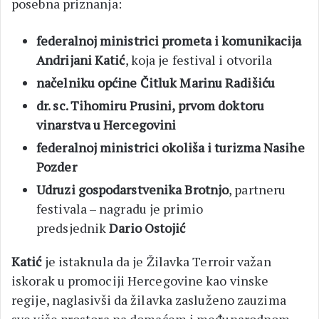
posebna priznanja:
federalnoj ministrici prometa i komunikacija
Andrijani Katić
, koja je festival i otvorila
načelniku općine Čitluk Marinu Radišiću
dr. sc. Tihomiru Prusini
, prvom doktoru
vinarstva u Hercegovini
federalnoj ministrici okoliša i turizma Nasihe
Pozder
Udruzi gospodarstvenika Brotnjo
, partneru
festivala – nagradu je primio
predsjednik
Dario Ostojić
Katić
je istaknula da je Žilavka Terroir važan
iskorak u promociji Hercegovine kao vinske
regije, naglasivši da žilavka zasluženo zauzima
sve više prostora na domaćem i međunarodnom