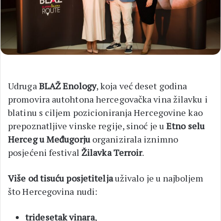
Udruga
BLAŽ Enology
, koja već deset godina
promovira autohtona hercegovačka vina žilavku i
blatinu s ciljem pozicioniranja Hercegovine kao
prepoznatljive vinske regije, sinoć je u
Etno selu
Herceg u Međugorju
organizirala iznimno
posjećeni festival
Žilavka Terroir
.
Više od tisuću posjetitelja
uživalo je u najboljem
što Hercegovina nudi:
tridesetak vinara
,