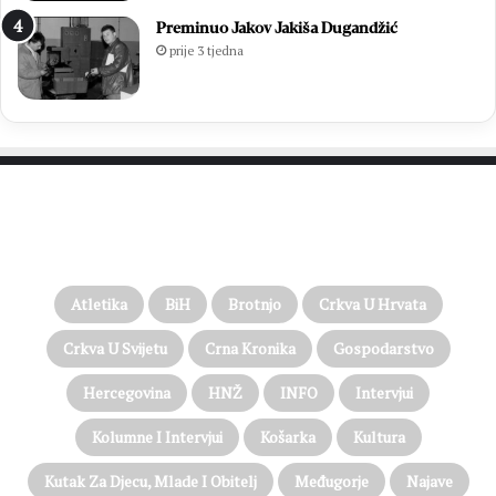
Preminuo Jakov Jakiša Dugandžić
prije 3 tjedna
PROČITAJTE JOŠ…
Atletika
BiH
Brotnjo
Crkva U Hrvata
Crkva U Svijetu
Crna Kronika
Gospodarstvo
Hercegovina
HNŽ
INFO
Intervjui
Kolumne I Intervjui
Košarka
Kultura
Kutak Za Djecu, Mlade I Obitelj
Međugorje
Najave