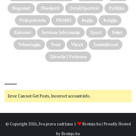
Nogomet
Obavijesti
Ostali Sportovi
Politika
Poljoprivreda
PROMO
Regija
Religija
Rukomet
Servisne Informacije
Sport
Svijet
Tehnologija
Tenis
Vijesti
Zanimljivosti
Zdravlje I Prehrana
@on Twitter
Error Can not Get Posts, Incorrect account info.
© Copyright 2026, Sva prava zadržana |
Brotnjo.ba
| Proudly Hosted
by
Brotnjo.ba