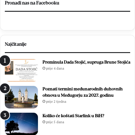
Pronađi nas na Facebooku
Najčitanije
Preminula Dada Stojić, supruga Brune Stojića
prije 4 dana
Poznati termini međunarodnih duhovnih
obnova u Međugorju za 2027. godinu
prije 2 tjedna
Koliko će koštati Starlink u BiH?
prije 5 dana