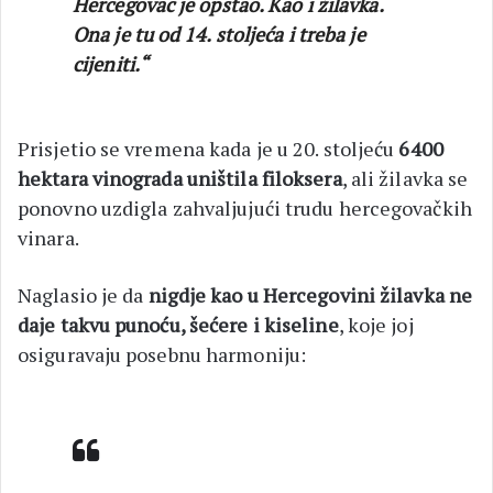
Hercegovac je opstao. Kao i žilavka.
Ona je tu od 14. stoljeća i treba je
cijeniti.“
Prisjetio se vremena kada je u 20. stoljeću
6400
hektara vinograda uništila filoksera
, ali žilavka se
ponovno uzdigla zahvaljujući trudu hercegovačkih
vinara.
Naglasio je da
nigdje kao u Hercegovini žilavka ne
daje takvu punoću, šećere i kiseline
, koje joj
osiguravaju posebnu harmoniju: