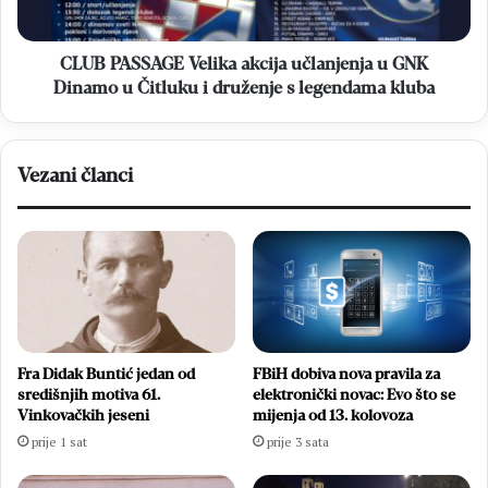
Dinamo
u
Čitluku
CLUB PASSAGE Velika akcija učlanjenja u GNK
i
Dinamo u Čitluku i druženje s legendama kluba
druženje
s
legendama
Vezani članci
kluba
Fra Didak Buntić jedan od
FBiH dobiva nova pravila za
središnjih motiva 61.
elektronički novac: Evo što se
Vinkovačkih jeseni
mijenja od 13. kolovoza
prije 1 sat
prije 3 sata