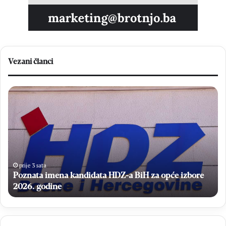
Vezani članci
Poznata
Ve
imena
po
kandidata
M
HDZ-
M
a
op
BiH
Čit
za
–
opće
Br
prije 3 sata
izbore
Poznata imena kandidata HDZ-a BiH za opće izbore
20
2026.
2026. godine
godine