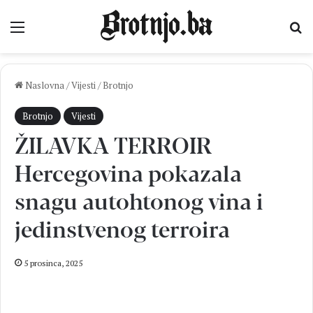
Izbornik
Pr
Naslovna
/
Vijesti
/
Brotnjo
Brotnjo
Vijesti
ŽILAVKA TERROIR
Hercegovina pokazala
snagu autohtonog vina i
jedinstvenog terroira
5 prosinca, 2025