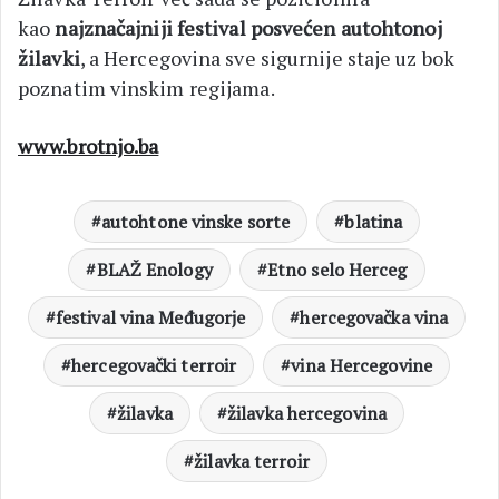
kao
najznačajniji festival posvećen autohtonoj
žilavki
, a Hercegovina sve sigurnije staje uz bok
poznatim vinskim regijama.
www.brotnjo.ba
autohtone vinske sorte
blatina
BLAŽ Enology
Etno selo Herceg
festival vina Međugorje
hercegovačka vina
hercegovački terroir
vina Hercegovine
žilavka
žilavka hercegovina
žilavka terroir