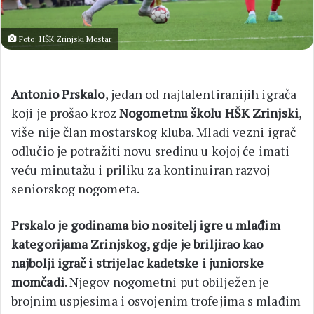
Foto: HŠK Zrinjski Mostar
Antonio Prskalo
, jedan od najtalentiranijih igrača
koji je prošao kroz
Nogometnu školu HŠK Zrinjski
,
više nije član mostarskog kluba. Mladi vezni igrač
odlučio je potražiti novu sredinu u kojoj će imati
veću minutažu i priliku za kontinuiran razvoj
seniorskog nogometa.
Prskalo je godinama bio nositelj igre u mlađim
kategorijama Zrinjskog, gdje je briljirao kao
najbolji igrač i strijelac kadetske i juniorske
momčadi
. Njegov nogometni put obilježen je
brojnim uspjesima i osvojenim trofejima s mlađim