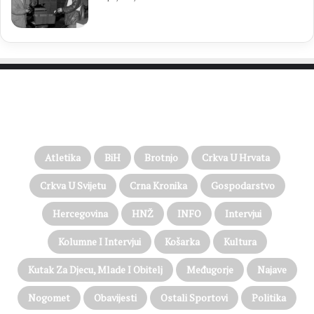
PROČITAJTE JOŠ…
Atletika
BiH
Brotnjo
Crkva U Hrvata
Crkva U Svijetu
Crna Kronika
Gospodarstvo
Hercegovina
HNŽ
INFO
Intervjui
Kolumne I Intervjui
Košarka
Kultura
Kutak Za Djecu, Mlade I Obitelj
Međugorje
Najave
Nogomet
Obavijesti
Ostali Sportovi
Politika