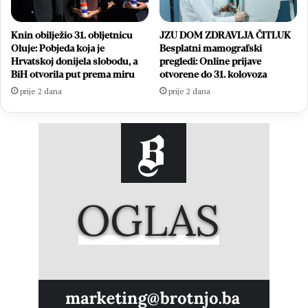
Knin obilježio 31. obljetnicu
JZU DOM ZDRAVLJA ČITLUK
Oluje: Pobjeda koja je
Besplatni mamografski
Hrvatskoj donijela slobodu, a
pregledi: Online prijave
BiH otvorila put prema miru
otvorene do 31. kolovoza
prije 2 dana
prije 2 dana