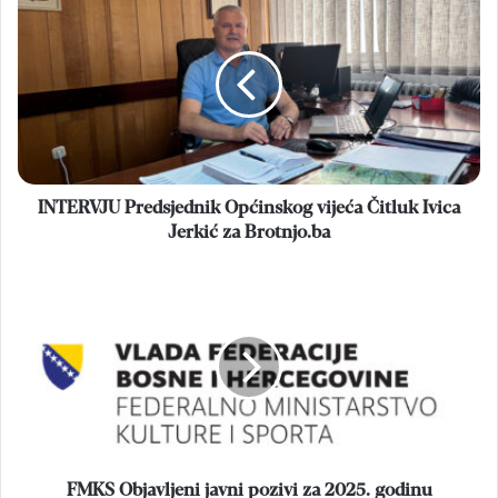
Predsjednik
Općinskog
vijeća
Čitluk
Ivica
Jerkić
za
Brotnjo.ba
INTERVJU Predsjednik Općinskog vijeća Čitluk Ivica
Jerkić za Brotnjo.ba
FMKS
Objavljeni
javni
pozivi
za
2025.
godinu
FMKS Objavljeni javni pozivi za 2025. godinu