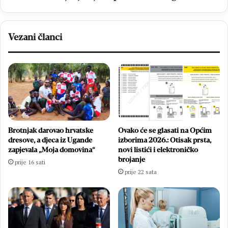
Vezani članci
Brotnjak darovao hrvatske
Ovako će se glasati na Općim
dresove, a djeca iz Ugande
izborima 2026.: Otisak prsta,
zapjevala „Moja domovina“
novi listići i elektroničko
brojanje
prije 16 sati
prije 22 sata