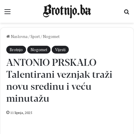
Izbornik
Pr
Naslovna
/
Sport
/
Nogomet
Brotnjo
Nogomet
Vijesti
ANTONIO PRSKALO
Talentirani veznjak traži
novu sredinu i veću
minutažu
11 lipnja, 2025