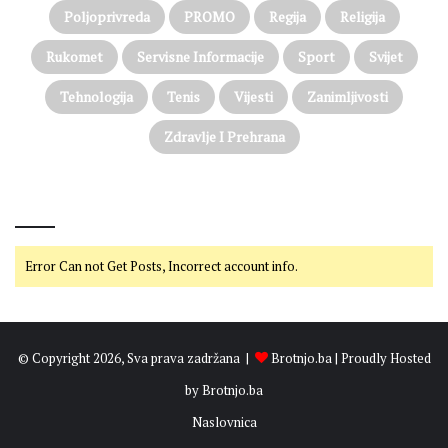
Poljoprivreda
PROMO
Regija
Religija
Rukomet
Servisne Informacije
Sport
Svijet
Tehnologija
Tenis
Vijesti
Zanimljivosti
Zdravlje I Prehrana
@on Twitter
Error Can not Get Posts, Incorrect account info.
© Copyright 2026, Sva prava zadržana |
Brotnjo.ba
| Proudly Hosted
by
Brotnjo.ba
Naslovnica