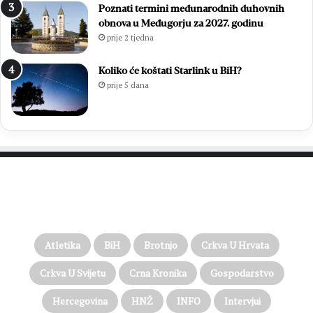
Poznati termini međunarodnih duhovnih
obnova u Međugorju za 2027. godinu
prije 2 tjedna
Koliko će koštati Starlink u BiH?
prije 5 dana
PROČITAJTE JOŠ…
Atletika
BiH
Brotnjo
Crkva U Hrvata
Crkva U Svijetu
Crna Kronika
Gospodarstvo
Hercegovina
HNŽ
INFO
Intervjui