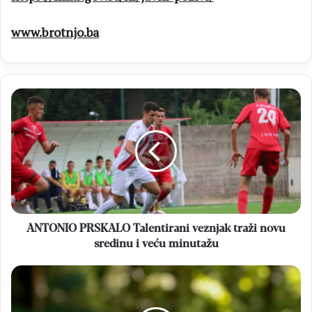
www.brotnjo.ba
ANTONIO
PRSKALO
Talentirani
veznjak
traži
novu
sredinu
i
veću
minutažu
ANTONIO PRSKALO Talentirani veznjak traži novu
sredinu i veću minutažu
FOTO
Plastična
lutka