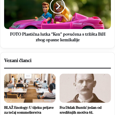
“Ken”
povučena
s
tržišta
BiH
zbog
opasne
FOTO Plastična lutka “Ken” povučena s tržišta BiH
kemikalije
zbog opasne kemikalije
Vezani članci
BLAŽ Enology: U tijeku prijave
Fra Didak Buntić jedan od
za tečaj sommelierstva
središnjih motiva 61.