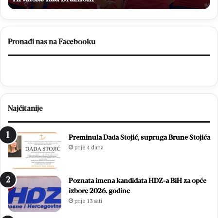
dresu
i
14
bi
Pronađi nas na Facebooku
Najčitanije
Preminula Dada Stojić, supruga Brune Stojića
prije 4 dana
Poznata imena kandidata HDZ-a BiH za opće
izbore 2026. godine
prije 13 sati