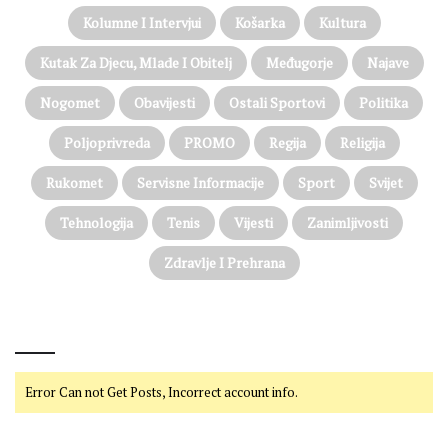
Kolumne I Intervjui
Košarka
Kultura
Kutak Za Djecu, Mlade I Obitelj
Međugorje
Najave
Nogomet
Obavijesti
Ostali Sportovi
Politika
Poljoprivreda
PROMO
Regija
Religija
Rukomet
Servisne Informacije
Sport
Svijet
Tehnologija
Tenis
Vijesti
Zanimljivosti
Zdravlje I Prehrana
@on Twitter
Error Can not Get Posts, Incorrect account info.