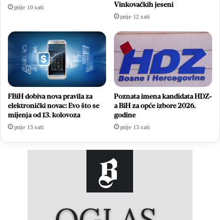
Vinkovačkih jeseni
prije 10 sati
prije 12 sati
FBiH dobiva nova pravila za
Poznata imena kandidata HDZ-
elektronički novac: Evo što se
a BiH za opće izbore 2026.
mijenja od 13. kolovoza
godine
prije 13 sati
prije 13 sati