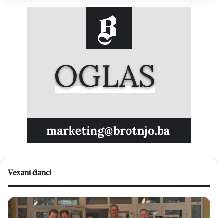
Vezani članci
HNK
Bi
Brotnjo
Pe