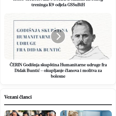
treninga K9 odjela GSSuBiH
ČERIN
Godišnja
skupština
Humanitarne
udruge
fra
Didak
Buntić
–
okupljanje
ČERIN Godišnja skupština Humanitarne udruge fra
članova
Didak Buntić – okupljanje članova i molitva za
i
bolesne
molitva
za
bolesne
Vezani članci