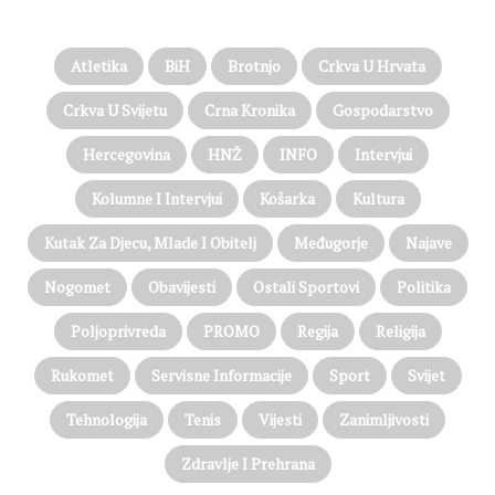
PROČITAJTE JOŠ…
Atletika
BiH
Brotnjo
Crkva U Hrvata
Crkva U Svijetu
Crna Kronika
Gospodarstvo
Hercegovina
HNŽ
INFO
Intervjui
Kolumne I Intervjui
Košarka
Kultura
Kutak Za Djecu, Mlade I Obitelj
Međugorje
Najave
Nogomet
Obavijesti
Ostali Sportovi
Politika
Poljoprivreda
PROMO
Regija
Religija
Rukomet
Servisne Informacije
Sport
Svijet
Tehnologija
Tenis
Vijesti
Zanimljivosti
Zdravlje I Prehrana