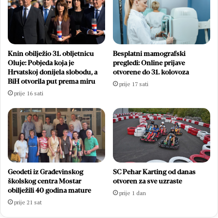
Knin obilježio 31. obljetnicu
Besplatni mamografski
Oluje: Pobjeda koja je
pregledi: Online prijave
Hrvatskoj donijela slobodu, a
otvorene do 31. kolovoza
BiH otvorila put prema miru
prije 17 sati
prije 16 sati
Geodeti iz Građevinskog
SC Pehar Karting od danas
školskog centra Mostar
otvoren za sve uzraste
obilježili 40 godina mature
prije 1 dan
prije 21 sat