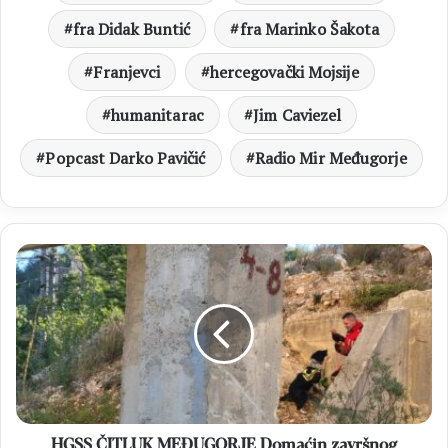
fra Didak Buntić
fra Marinko Šakota
Franjevci
hercegovački Mojsije
humanitarac
Jim Caviezel
Popcast Darko Pavičić
Radio Mir Međugorje
HGSS
ČITLUK
MEĐUGORJE
Domaćin
završnog
treninga
K9
odjela
GSSuBiH
HGSS ČITLUK MEĐUGORJE Domaćin završnog