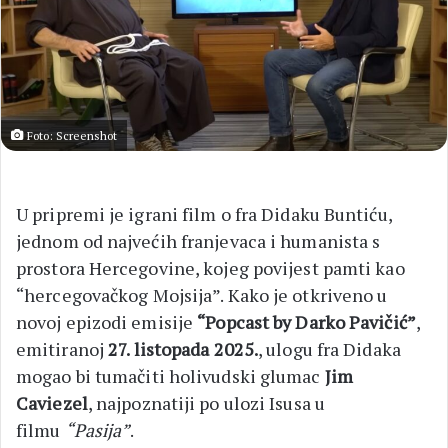
Foto: Screenshot
U pripremi je igrani film o fra Didaku Buntiću,
jednom od najvećih franjevaca i humanista s
prostora Hercegovine, kojeg povijest pamti kao
“hercegovačkog Mojsija”. Kako je otkriveno u
novoj epizodi emisije
“Popcast by Darko Pavičić”
,
emitiranoj
27. listopada 2025.
, ulogu fra Didaka
mogao bi tumačiti holivudski glumac
Jim
Caviezel
, najpoznatiji po ulozi Isusa u
filmu
“Pasija”
.