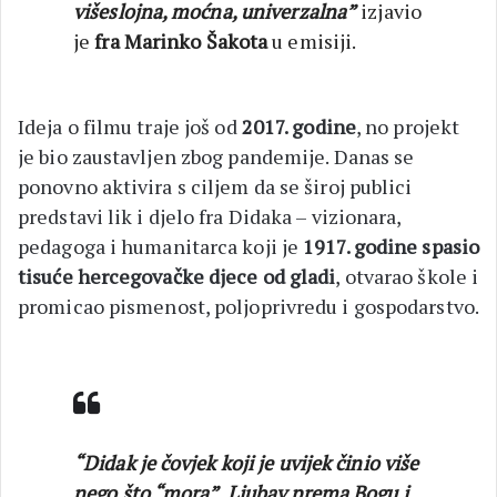
višeslojna, moćna, univerzalna”
izjavio
je
fra Marinko Šakota
u emisiji.
Ideja o filmu traje još od
2017. godine
, no projekt
je bio zaustavljen zbog pandemije. Danas se
ponovno aktivira s ciljem da se široj publici
predstavi lik i djelo fra Didaka – vizionara,
pedagoga i humanitarca koji je
1917. godine spasio
tisuće hercegovačke djece od gladi
, otvarao škole i
promicao pismenost, poljoprivredu i gospodarstvo.
“Didak je čovjek koji je uvijek činio više
nego što “mora”. Ljubav prema Bogu i